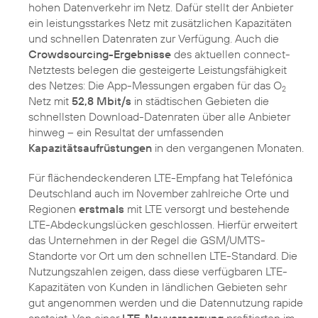
hohen Datenverkehr im Netz. Dafür stellt der Anbieter
ein leistungsstarkes Netz mit zusätzlichen Kapazitäten
und schnellen Datenraten zur Verfügung. Auch die
Crowdsourcing-Ergebnisse
des aktuellen connect-
Netztests belegen die gesteigerte Leistungsfähigkeit
des Netzes: Die App-Messungen ergaben für das O
2
Netz mit
52,8 Mbit/s
in städtischen Gebieten die
schnellsten Download-Datenraten über alle Anbieter
hinweg – ein Resultat der umfassenden
Kapazitätsaufrüstungen
in den vergangenen Monaten.
Für flächendeckenderen LTE-Empfang hat Telefónica
Deutschland auch im November zahlreiche Orte und
Regionen
erstmals
mit LTE versorgt und bestehende
LTE-Abdeckungslücken geschlossen. Hierfür erweitert
das Unternehmen in der Regel die GSM/UMTS-
Standorte vor Ort um den schnellen LTE-Standard. Die
Nutzungszahlen zeigen, dass diese verfügbaren LTE-
Kapazitäten von Kunden in ländlichen Gebieten sehr
gut angenommen werden und die Datennutzung rapide
ansteigt. Von einer
LTE-Neuversorgung
profitierten im