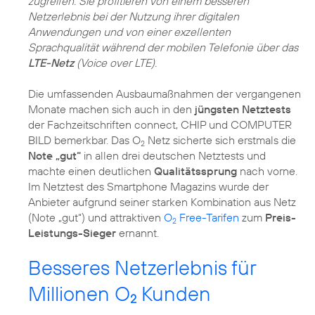
zugreifen. Sie profitieren von einem besseren
Netzerlebnis bei der Nutzung ihrer digitalen
Anwendungen und von einer exzellenten
Sprachqualität während der mobilen Telefonie über das
LTE-Netz
(Voice over LTE).
Die umfassenden Ausbaumaßnahmen der vergangenen
Monate machen sich auch in den
jüngsten Netztests
der Fachzeitschriften connect, CHIP und COMPUTER
BILD bemerkbar. Das O
Netz sicherte sich erstmals die
2
Note „gut“
in allen drei deutschen Netztests und
machte einen deutlichen
Qualitätssprung
nach vorne.
Im Netztest des Smartphone Magazins wurde der
Anbieter aufgrund seiner starken Kombination aus Netz
(Note „gut“) und attraktiven
O
Free-Tarifen
zum
Preis-
2
Leistungs-Sieger
ernannt.
Besseres Netzerlebnis für
Millionen O
Kunden
2