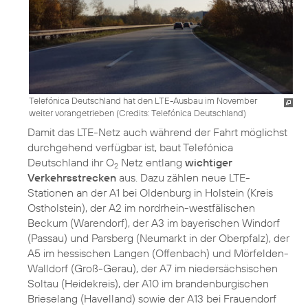
Telefónica Deutschland hat den LTE-Ausbau im November
weiter vorangetrieben (
Credits: Telefónica Deutschland
)
Damit das LTE-Netz auch während der Fahrt möglichst
durchgehend verfügbar ist, baut Telefónica
Deutschland ihr O
Netz entlang
wichtiger
2
Verkehrsstrecken
aus. Dazu zählen neue LTE-
Stationen an der A1 bei Oldenburg in Holstein (Kreis
Ostholstein), der A2 im nordrhein-westfälischen
Beckum (Warendorf), der A3 im bayerischen Windorf
(Passau) und Parsberg (Neumarkt in der Oberpfalz), der
A5 im hessischen Langen (Offenbach) und Mörfelden-
Walldorf (Groß-Gerau), der A7 im niedersächsischen
Soltau (Heidekreis), der A10 im brandenburgischen
Brieselang (Havelland) sowie der A13 bei Frauendorf