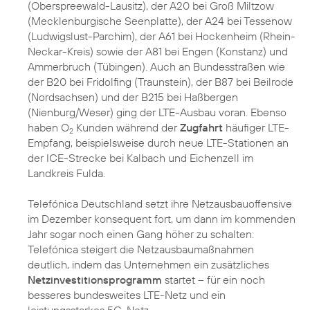
(Oberspreewald-Lausitz), der A20 bei Groß Miltzow
(Mecklenburgische Seenplatte), der A24 bei Tessenow
(Ludwigslust-Parchim), der A61 bei Hockenheim (Rhein-
Neckar-Kreis) sowie der A81 bei Engen (Konstanz) und
Ammerbruch (Tübingen). Auch an Bundesstraßen wie
der B20 bei Fridolfing (Traunstein), der B87 bei Beilrode
(Nordsachsen) und der B215 bei Haßbergen
(Nienburg/Weser) ging der LTE-Ausbau voran. Ebenso
haben O
Kunden während der
Zugfahrt
häufiger LTE-
2
Empfang, beispielsweise durch neue LTE-Stationen an
der ICE-Strecke bei Kalbach und Eichenzell im
Landkreis Fulda.
Telefónica Deutschland setzt ihre Netzausbauoffensive
im Dezember konsequent fort, um dann im kommenden
Jahr sogar noch einen Gang höher zu schalten:
Telefónica steigert die Netzausbaumaßnahmen
deutlich, indem das Unternehmen ein zusätzliches
Netzinvestitionsprogramm
startet – für ein noch
besseres bundesweites LTE-Netz und ein