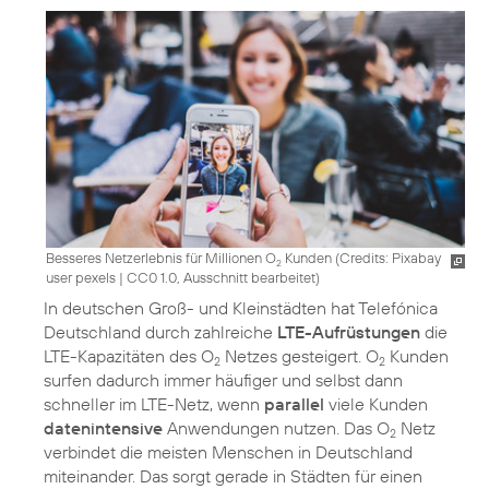
Besseres Netzerlebnis für Millionen O
Kunden (
Credits: Pixabay
2
user pexels
|
CC0 1.0, Ausschnitt bearbeitet
)
In deutschen Groß- und Kleinstädten hat Telefónica
Deutschland durch zahlreiche
LTE-Aufrüstungen
die
LTE-Kapazitäten des O
Netzes gesteigert. O
Kunden
2
2
surfen dadurch immer häufiger und selbst dann
schneller im LTE-Netz, wenn
parallel
viele Kunden
datenintensive
Anwendungen nutzen. Das O
Netz
2
verbindet die meisten Menschen in Deutschland
miteinander. Das sorgt gerade in Städten für einen