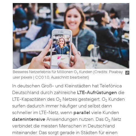
Besseres Netzerlebnis für Millionen O
Kunden (
Credits: Pixabay
2
user pexels
|
CC0 1.0, Ausschnitt bearbeitet
)
In deutschen Groß- und Kleinstädten hat Telefónica
Deutschland durch zahlreiche
LTE-Aufrüstungen
die
LTE-Kapazitäten des O
Netzes gesteigert. O
Kunden
2
2
surfen dadurch immer häufiger und selbst dann
schneller im LTE-Netz, wenn
parallel
viele Kunden
datenintensive
Anwendungen nutzen. Das O
Netz
2
verbindet die meisten Menschen in Deutschland
miteinander. Das sorgt gerade in Städten für einen