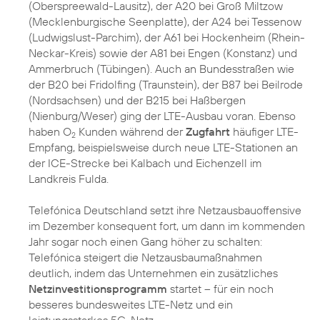
(Oberspreewald-Lausitz), der A20 bei Groß Miltzow
(Mecklenburgische Seenplatte), der A24 bei Tessenow
(Ludwigslust-Parchim), der A61 bei Hockenheim (Rhein-
Neckar-Kreis) sowie der A81 bei Engen (Konstanz) und
Ammerbruch (Tübingen). Auch an Bundesstraßen wie
der B20 bei Fridolfing (Traunstein), der B87 bei Beilrode
(Nordsachsen) und der B215 bei Haßbergen
(Nienburg/Weser) ging der LTE-Ausbau voran. Ebenso
haben O
Kunden während der
Zugfahrt
häufiger LTE-
2
Empfang, beispielsweise durch neue LTE-Stationen an
der ICE-Strecke bei Kalbach und Eichenzell im
Landkreis Fulda.
Telefónica Deutschland setzt ihre Netzausbauoffensive
im Dezember konsequent fort, um dann im kommenden
Jahr sogar noch einen Gang höher zu schalten:
Telefónica steigert die Netzausbaumaßnahmen
deutlich, indem das Unternehmen ein zusätzliches
Netzinvestitionsprogramm
startet – für ein noch
besseres bundesweites LTE-Netz und ein