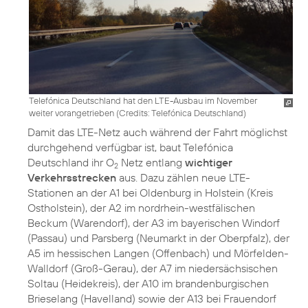
Telefónica Deutschland hat den LTE-Ausbau im November
weiter vorangetrieben (
Credits: Telefónica Deutschland
)
Damit das LTE-Netz auch während der Fahrt möglichst
durchgehend verfügbar ist, baut Telefónica
Deutschland ihr O
Netz entlang
wichtiger
2
Verkehrsstrecken
aus. Dazu zählen neue LTE-
Stationen an der A1 bei Oldenburg in Holstein (Kreis
Ostholstein), der A2 im nordrhein-westfälischen
Beckum (Warendorf), der A3 im bayerischen Windorf
(Passau) und Parsberg (Neumarkt in der Oberpfalz), der
A5 im hessischen Langen (Offenbach) und Mörfelden-
Walldorf (Groß-Gerau), der A7 im niedersächsischen
Soltau (Heidekreis), der A10 im brandenburgischen
Brieselang (Havelland) sowie der A13 bei Frauendorf