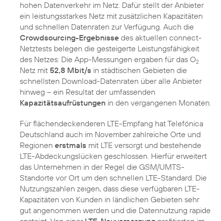
hohen Datenverkehr im Netz. Dafür stellt der Anbieter
ein leistungsstarkes Netz mit zusätzlichen Kapazitäten
und schnellen Datenraten zur Verfügung. Auch die
Crowdsourcing-Ergebnisse
des aktuellen connect-
Netztests belegen die gesteigerte Leistungsfähigkeit
des Netzes: Die App-Messungen ergaben für das O
2
Netz mit
52,8 Mbit/s
in städtischen Gebieten die
schnellsten Download-Datenraten über alle Anbieter
hinweg – ein Resultat der umfassenden
Kapazitätsaufrüstungen
in den vergangenen Monaten.
Für flächendeckenderen LTE-Empfang hat Telefónica
Deutschland auch im November zahlreiche Orte und
Regionen
erstmals
mit LTE versorgt und bestehende
LTE-Abdeckungslücken geschlossen. Hierfür erweitert
das Unternehmen in der Regel die GSM/UMTS-
Standorte vor Ort um den schnellen LTE-Standard. Die
Nutzungszahlen zeigen, dass diese verfügbaren LTE-
Kapazitäten von Kunden in ländlichen Gebieten sehr
gut angenommen werden und die Datennutzung rapide
ansteigt. Von einer
LTE-Neuversorgung
profitierten im