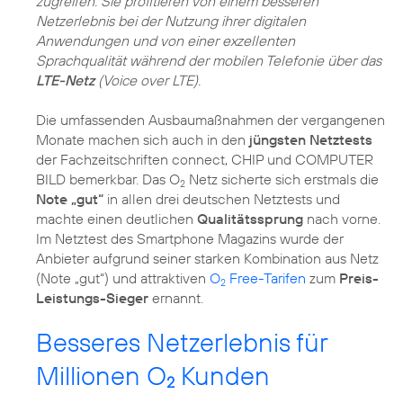
zugreifen. Sie profitieren von einem besseren
Netzerlebnis bei der Nutzung ihrer digitalen
Anwendungen und von einer exzellenten
Sprachqualität während der mobilen Telefonie über das
LTE-Netz
(Voice over LTE).
Die umfassenden Ausbaumaßnahmen der vergangenen
Monate machen sich auch in den
jüngsten Netztests
der Fachzeitschriften connect, CHIP und COMPUTER
BILD bemerkbar. Das O
Netz sicherte sich erstmals die
2
Note „gut“
in allen drei deutschen Netztests und
machte einen deutlichen
Qualitätssprung
nach vorne.
Im Netztest des Smartphone Magazins wurde der
Anbieter aufgrund seiner starken Kombination aus Netz
(Note „gut“) und attraktiven
O
Free-Tarifen
zum
Preis-
2
Leistungs-Sieger
ernannt.
Besseres Netzerlebnis für
Millionen O
Kunden
2