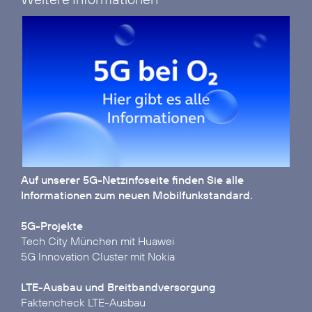
Auf unserer
5G-Netzinfoseite
finden Sie alle
Informationen zum neuen Mobilfunkstandard.
5G-Projekte
Tech City München mit Huawei
5G Innovation Cluster mit Nokia
LTE-Ausbau und Breitbandversorgung
Faktencheck LTE-Ausbau