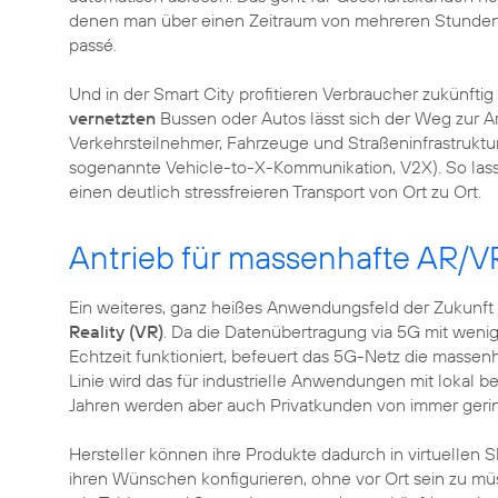
denen man über einen Zeitraum von mehreren Stunden f
passé.
Und in der Smart City profitieren Verbraucher zukünfti
vernetzten
Bussen oder Autos lässt sich der Weg zur A
Verkehrsteilnehmer, Fahrzeuge und Straßeninfrastruktu
sogenannte Vehicle-to-X-Kommunikation, V2X). So lass
Antrieb für massenhafte AR/
Ein weiteres, ganz heißes Anwendungsfeld der Zukunft 
Reality (VR)
. Da die Datenübertragung via 5G mit wenig
Echtzeit funktioniert, befeuert das 5G-Netz die mass
Linie wird das für industrielle Anwendungen mit lokal 
Jahren werden aber auch Privatkunden von immer gering
Hersteller können ihre Produkte dadurch in virtuelle
ihren Wünschen konfigurieren, ohne vor Ort sein zu m