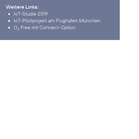
Weitere Links:
IoT-Studie 2019
IoT-Pilotprojekt am Flughafen München
O
Free mit Connect-Option
2