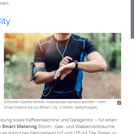
eren.
ity
Millionen Geräte können miteinander vernetzt werden – vom
Smart Device bis zur Smart City. (
Credits: Gettyimages
)
izung sowie Kaffeemaschine und Garagentor – für einen
h
Smart Metering
Strom-, Gas- und Wasserverbräuche
ute schon per Narrowband IoT und LTE-M. Die Zeiten, in