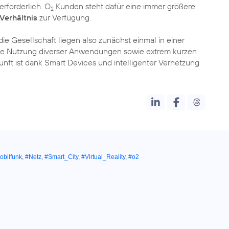
rforderlich. O
Kunden steht dafür eine immer größere
2
Verhältnis
zur Verfügung.
ie Gesellschaft liegen also zunächst einmal in einer
ie Nutzung diverser Anwendungen sowie extrem kurzen
unft ist dank Smart Devices und intelligenter Vernetzung
obilfunk
,
#Netz
,
#Smart_City
,
#Virtual_Reality
,
#o2