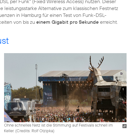
DSL per Funk“ (Fixed Wireless Access) nutzen. Dieser
leistungsstarke Alternative zum klassischen Festnetz
quenzen in Hamburg für einen Test von Funk-DSL-
eiten von bis zu
einem Gigabit pro Sekunde
ust
Ohne schnelles Netz ist die Stimmung auf Festivals schnell im
Keller. (
Credits: Rolf Otzipka
)