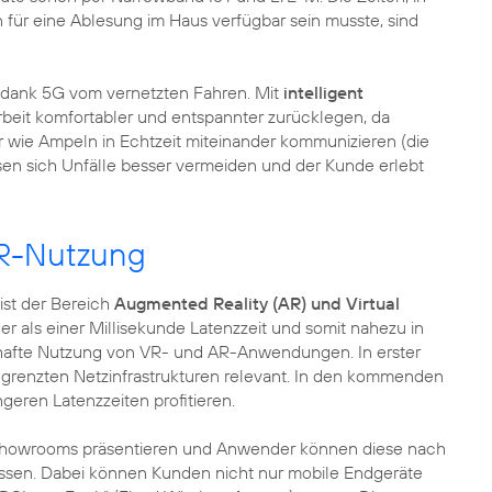
ür eine Ablesung im Haus verfügbar sein musste, sind
g dank 5G vom vernetzten Fahren. Mit
intelligent
rbeit komfortabler und entspannter zurücklegen, da
r wie Ampeln in Echtzeit miteinander kommunizieren (die
en sich Unfälle besser vermeiden und der Kunde erlebt
VR-Nutzung
ist der Bereich
Augmented Reality (AR) und Virtual
er als einer Millisekunde Latenzzeit und somit nahezu in
enhafte Nutzung von VR- und AR-Anwendungen. In erster
begrenzten Netzinfrastrukturen relevant. In den kommenden
eren Latenzzeiten profitieren.
n Showrooms präsentieren und Anwender können diese nach
üssen. Dabei können Kunden nicht nur mobile Endgeräte