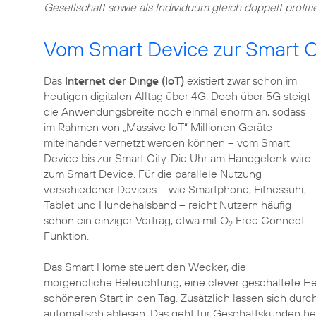
Gesellschaft sowie als Individuum gleich doppelt profiti
Vom Smart Device zur Smart C
Das
Internet der Dinge (IoT)
existiert zwar schon im
heutigen digitalen Alltag über 4G. Doch über 5G steigt
die Anwendungsbreite noch einmal enorm an, sodass
im Rahmen von „Massive IoT“ Millionen Geräte
miteinander vernetzt werden können – vom Smart
Device bis zur Smart City. Die Uhr am Handgelenk wird
zum Smart Device. Für die parallele Nutzung
verschiedener Devices – wie Smartphone, Fitnessuhr,
Tablet und Hundehalsband – reicht Nutzern häufig
schon ein einziger Vertrag, etwa mit O
Free Connect-
2
Funktion.
Das Smart Home steuert den Wecker, die
morgendliche Beleuchtung, eine clever geschaltete He
schöneren Start in den Tag. Zusätzlich lassen sich durc
automatisch ablesen. Das geht für Geschäftskunden he