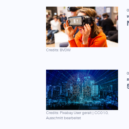
0
V
Credits: BVDW
0
S
Credits: Pixabay User geralt
|
CC0 1.0,
Ausschnitt bearbeitet