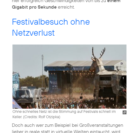
hier erfolgreich Geschwindigkeiten von bis zu
einem
Gigabit pro Sekunde
Festivalbesuch ohne
Netzverlust
Ohne schnelles Netz ist die Stimmung auf Festivals schnell im
Keller. (
Credits: Rolf Otzipka
)
Doch auch wer zum Beispiel bei Großveranstaltungen
lieber in reale statt in virtuelle Welten eintaucht, wird