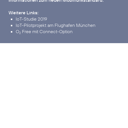
Weitere Links:
IoT-Studie 2019
IoT-Pilotprojekt am Flughafen München
O
Free mit Connect-Option
2