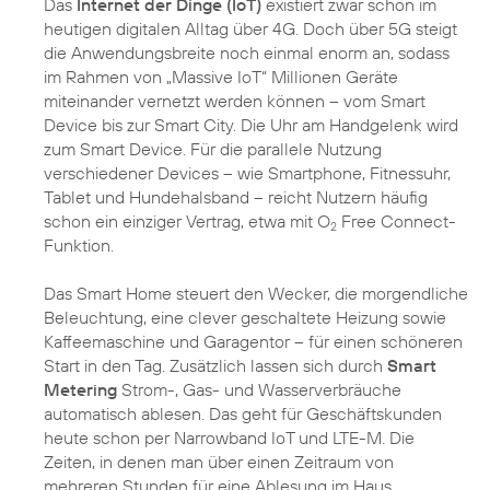
Das
Internet der Dinge (IoT)
existiert zwar schon im
heutigen digitalen Alltag über 4G. Doch über 5G steigt
die Anwendungsbreite noch einmal enorm an, sodass
im Rahmen von „Massive IoT“ Millionen Geräte
miteinander vernetzt werden können – vom Smart
Device bis zur Smart City. Die Uhr am Handgelenk wird
zum Smart Device. Für die parallele Nutzung
verschiedener Devices – wie Smartphone, Fitnessuhr,
Tablet und Hundehalsband – reicht Nutzern häufig
schon ein einziger Vertrag, etwa mit O
Free Connect-
2
Funktion.
Das Smart Home steuert den Wecker, die morgendliche
Beleuchtung, eine clever geschaltete Heizung sowie
Kaffeemaschine und Garagentor – für einen schöneren
Start in den Tag. Zusätzlich lassen sich durch
Smart
Metering
Strom-, Gas- und Wasserverbräuche
automatisch ablesen. Das geht für Geschäftskunden
heute schon per Narrowband IoT und LTE-M. Die
Zeiten, in denen man über einen Zeitraum von
mehreren Stunden für eine Ablesung im Haus