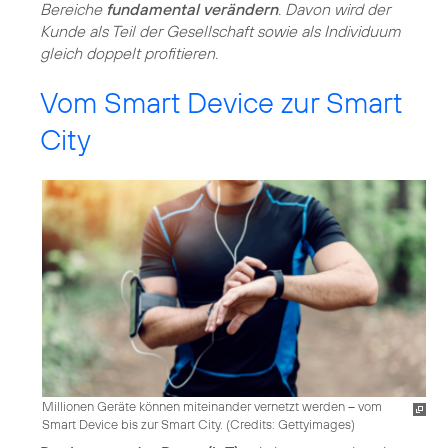
Bereiche
fundamental verändern
. Davon wird der
Kunde als Teil der Gesellschaft sowie als Individuum
gleich doppelt profitieren.
Vom Smart Device zur Smart
City
Millionen Geräte können miteinander vernetzt werden – vom
Smart Device bis zur Smart City. (
Credits: Gettyimages
)