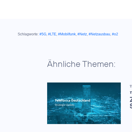
Schlagworte:
#5G
,
#LTE
,
#Mobilfunk
,
#Netz
,
#Netzausbau
,
#o2
Ähnliche Themen:
1
T