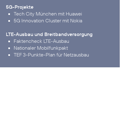
5G-Projekte
Tech City München mit Huawei
5G Innovation Cluster mit Nokia
LTE-Ausbau und Breitbandversorgung
Faktencheck LTE-Ausbau
Nationaler Mobilfunkpakt
TEF 3-Punkte-Plan für Netzausbau