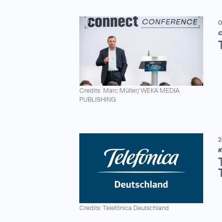
0
C
Credits: Marc Müller/ WEKA MEDIA
PUBLISHING
2
K
Credits: Telefónica Deutschland