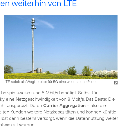
ren weiterhin von LTE
LTE spielt als Wegbereiter für 5G eine wesentliche Rolle.
eispielsweise rund 5 Mbit/s benötigt. Selbst für
ky eine Netzgeschwindigkeit von 8 Mbit/s. Das Beste: Die
cht ausgereizt. Durch
Carrier Aggregation
– also die
alten Kunden weitere Netzkapazitäten und können künftig
lbst dann bestens versorgt, wenn die Datennutzung weiter
ntwickelt werden.