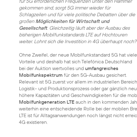
für 5G erforderlichen Frequenzen unter den Hammer
gekommen sind, sorgt
5G
immer wieder für
Schlagzeilen und für viele politische Debatten über die
großen
Möglichkeiten für Wirtschaft und
Gesellschaft
. Gleichzeitig läuft aber der Ausbau des
bisherigen Mobilfunkstandards LTE auf Hochtouren
weiter. Lohnt sich die Investition in 4G überhaupt noch?
Ohne Zweifel, der neue Mobilfunkstandard 5G hat viele
Vorteile und deshalb hat sich Telefónica Deutschland
bei der Auktion wertvolles und
umfangreiches
Mobilfunkspektrum
für den 5G-Ausbau gesichert.
Relevant ist 5G zuerst vor allem im industriellen Berei
Logistik- und Produktionsprozess oder gar gänzlich ne
höhere Kapazitäten und Geschwindigkeiten für die mob
Mobilfunkgeneration LTE
auch in den kommenden Jahre
weiterhin eine entscheidende Rolle bei der mobilen Br
LTE ist für Alltagsanwendungen noch längst nicht erre
4G existieren.