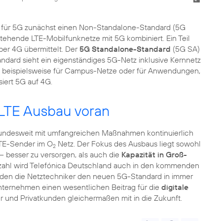
t für 5G zunächst einen Non-Standalone-Standard (5G
hende LTE-Mobilfunknetze mit 5G kombiniert. Ein Teil
ber 4G übermittelt. Der
5G Standalone-Standard
(5G SA)
andard sieht ein eigenständiges 5G-Netz inklusive Kernnetz
ein, beispielsweise für Campus-Netze oder für Anwendungen,
siert 5G auf 4G.
 LTE Ausbau voran
bundesweit mit umfangreichen Maßnahmen kontinuierlich
 LTE-Sender im O
Netz. Der Fokus des Ausbaus liegt sowohl
2
– besser zu versorgen, als auch die
Kapazität in Groß-
gzahl wird Telefónica Deutschland auch in den kommenden
erden die Netztechniker den neuen 5G-Standard in immer
nternehmen einen wesentlichen Beitrag für die
digitale
r und Privatkunden gleichermaßen mit in die Zukunft.