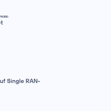
ICES:
et
auf Single RAN-