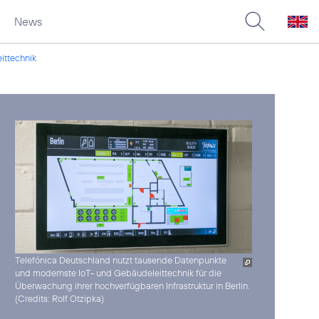
News
ittechnik
Telefónica Deutschland nutzt tausende Datenpunkte
und modernste IoT- und Gebäudeleittechnik für die
Überwachung ihrer hochverfügbaren Infrastruktur in Berlin.
(
Credits: Rolf Otzipka
)