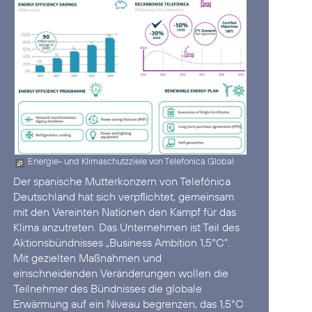
Energie- und Klimaschutzziele von Telefonica Global
Der spanische Mutterkonzern von Telefónica
Deutschland hat sich verpflichtet, gemeinsam
mit den Vereinten Nationen den Kampf für das
Klima anzutreten. Das Unternehmen ist Teil des
Aktionsbündnisses
„Business Ambition 1,5°C“
.
Mit gezielten Maßnahmen und
einschneidenden Veränderungen wollen die
Teilnehmer des Bündnisses die globale
Erwärmung auf ein Niveau begrenzen, das 1,5°C