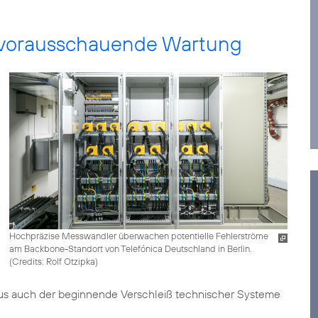
ie vorausschauende Wartung
Hochpräzise Messwandler überwachen potentielle Fehlerströme
am Backbone-Standort von Telefónica Deutschland in Berlin.
(
Credits: Rolf Otzipka
)
inaus auch der beginnende Verschleiß technischer Systeme