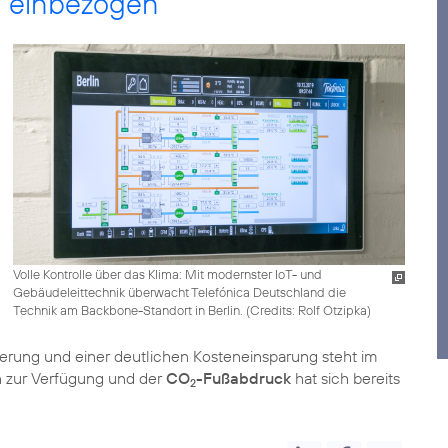
n einbezogen
Volle Kontrolle über das Klima: Mit modernster IoT- und
Gebäudeleittechnik überwacht Telefónica Deutschland die
Technik am Backbone-Standort in Berlin. (
Credits: Rolf Otzipka
)
erung und einer deutlichen Kosteneinsparung steht im
n zur Verfügung und der
CO
-Fußabdruck
hat sich bereits
2