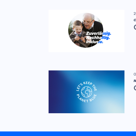
2
C
0
N