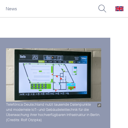
News
Telefónica Deutschland nutzt tausende Datenpunkte
und modernste IoT- und Gebäudeleittechnik für die
Überwachung ihrer hochverfügbaren Infrastruktur in Berlin.
(
Credits: Rolf Otzipka
)