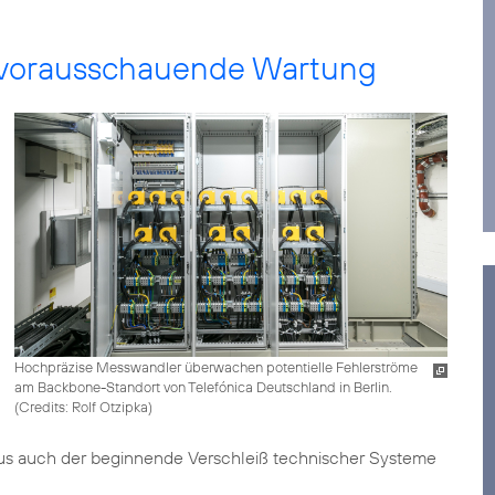
ie vorausschauende Wartung
Hochpräzise Messwandler überwachen potentielle Fehlerströme
am Backbone-Standort von Telefónica Deutschland in Berlin.
(
Credits: Rolf Otzipka
)
inaus auch der beginnende Verschleiß technischer Systeme