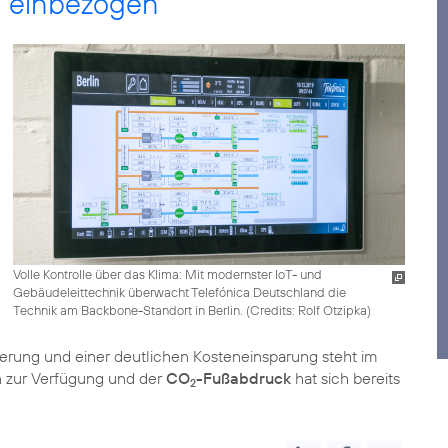
n einbezogen
Volle Kontrolle über das Klima: Mit modernster IoT- und
Gebäudeleittechnik überwacht Telefónica Deutschland die
Technik am Backbone-Standort in Berlin. (
Credits: Rolf Otzipka
)
erung und einer deutlichen Kosteneinsparung steht im
n zur Verfügung und der
CO
-Fußabdruck
hat sich bereits
2