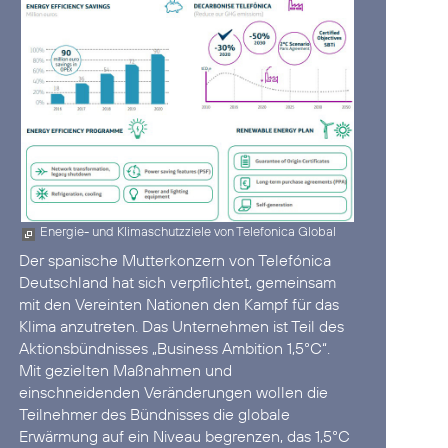
Energie- und Klimaschutzziele von Telefonica Global
Der spanische Mutterkonzern von Telefónica
Deutschland hat sich verpflichtet, gemeinsam
mit den Vereinten Nationen den Kampf für das
Klima anzutreten. Das Unternehmen ist Teil des
Aktionsbündnisses
„Business Ambition 1,5°C“
.
Mit gezielten Maßnahmen und
einschneidenden Veränderungen wollen die
Teilnehmer des Bündnisses die globale
Erwärmung auf ein Niveau begrenzen, das 1,5°C