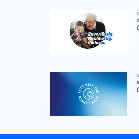
2
C
0
N