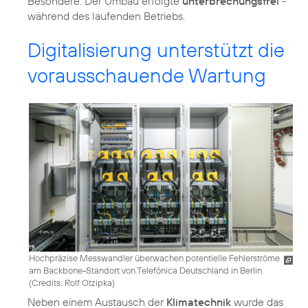
Besondere: Der Umbau erfolgte
unterbrechungsfrei
-
während des laufenden Betriebs.
Digitalisierung unterstützt die
vorausschauende Wartung
Hochpräzise Messwandler überwachen potentielle Fehlerströme
am Backbone-Standort von Telefónica Deutschland in Berlin.
(
Credits: Rolf Otzipka
)
Neben einem Austausch der
Klimatechnik
wurde das