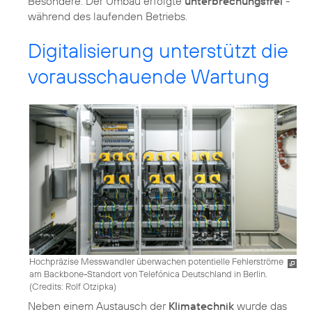
Besondere: Der Umbau erfolgte
unterbrechungsfrei
-
während des laufenden Betriebs.
Digitalisierung unterstützt die
vorausschauende Wartung
Hochpräzise Messwandler überwachen potentielle Fehlerströme
am Backbone-Standort von Telefónica Deutschland in Berlin.
(
Credits: Rolf Otzipka
)
Neben einem Austausch der
Klimatechnik
wurde das