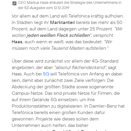
CEO Markus Haas erläutert die Strategie des Unternehmens in
der SZ-Ausgabe vom 12.12.2019
Vor allem auf dem Land will Telefónica kräftig aufholen.
In Städten liegt ihr
Marktanteil
bereits bei mehr als 50
Prozent, auf dem Land dagegen unter 25 Prozent.
"Wir
wollen
jeden weißen Fleck schließen
"
, verspricht
Haas
, auch wenn er weiß, was das bedeutet:
"Wir
müssen noch viele Tausend Masten aufstellen."
Über diese wird zunächst vor allem der 4G-Standard
angeboten, der aber
"absolut flächendeckend"
, sagt
Haas. Auch bei
5G
will Telefónica von Anfang an dabei
sein, damit aber zunächst zwei Ziele verfolgen: Die
Abdeckung der größten Städte sowie sogenannte
Campus-Netze. Das sind private Netze für Firmen, die
auf ihrem Gelände 5G einsetzen, um ihre
Produktionsstätten zu digitalisieren. In Daimler-Benz hat
Telefónica bereits einen großen Kunden dafür
gewonnen. Projekte wie dieses sollen dem
Unternehmen auch helfen, das bisher