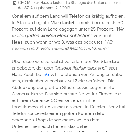
CEO Markus Haas erläutert die Strategie des Unternehmens in
der SZ-Ausgabe vom 12.12.2019
Vor allem auf dem Land will Telefónica kräftig aufholen.
In Städten liegt ihr
Marktanteil
bereits bei mehr als 50
Prozent, auf dem Land dagegen unter 25 Prozent.
"Wir
wollen
jeden weißen Fleck schließen
"
, verspricht
Haas
, auch wenn er weiß, was das bedeutet:
"Wir
müssen noch viele Tausend Masten aufstellen."
Über diese wird zunächst vor allem der 4G-Standard
angeboten, der aber
"absolut flächendeckend"
, sagt
Haas. Auch bei
5G
will Telefónica von Anfang an dabei
sein, damit aber zunächst zwei Ziele verfolgen: Die
Abdeckung der größten Städte sowie sogenannte
Campus-Netze. Das sind private Netze für Firmen, die
auf ihrem Gelände 5G einsetzen, um ihre
Produktionsstätten zu digitalisieren. In Daimler-Benz hat
Telefónica bereits einen großen Kunden dafür
gewonnen. Projekte wie dieses sollen dem
Unternehmen auch helfen, das bisher