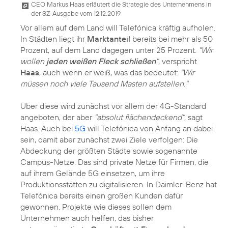
CEO Markus Haas erläutert die Strategie des Unternehmens in
der SZ-Ausgabe vom 12.12.2019
Vor allem auf dem Land will Telefónica kräftig aufholen.
In Städten liegt ihr
Marktanteil
bereits bei mehr als 50
Prozent, auf dem Land dagegen unter 25 Prozent.
"Wir
wollen
jeden weißen Fleck schließen
"
, verspricht
Haas
, auch wenn er weiß, was das bedeutet:
"Wir
müssen noch viele Tausend Masten aufstellen."
Über diese wird zunächst vor allem der 4G-Standard
angeboten, der aber
"absolut flächendeckend"
, sagt
Haas. Auch bei
5G
will Telefónica von Anfang an dabei
sein, damit aber zunächst zwei Ziele verfolgen: Die
Abdeckung der größten Städte sowie sogenannte
Campus-Netze. Das sind private Netze für Firmen, die
auf ihrem Gelände 5G einsetzen, um ihre
Produktionsstätten zu digitalisieren. In Daimler-Benz hat
Telefónica bereits einen großen Kunden dafür
gewonnen. Projekte wie dieses sollen dem
Unternehmen auch helfen, das bisher