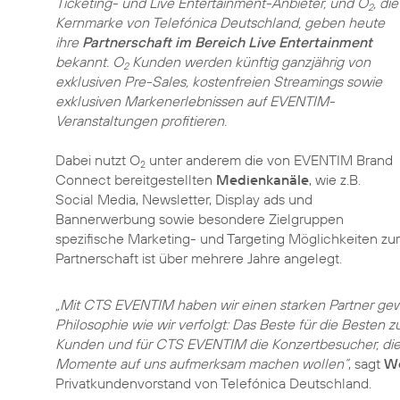
Ticketing- und Live Entertainment-Anbieter, und O
, die
2
Kernmarke von Telefónica Deutschland, geben heute
ihre
Partnerschaft im Bereich Live Entertainment
bekannt. O
Kunden werden künftig ganzjährig von
2
exklusiven Pre-Sales, kostenfreien Streamings sowie
exklusiven Markenerlebnissen auf EVENTIM-
Veranstaltungen profitieren.
Dabei nutzt O
unter anderem die von EVENTIM Brand
2
Connect bereitgestellten
Medienkanäle
, wie z.B.
Social Media, Newsletter, Display ads und
Bannerwerbung sowie besondere Zielgruppen
spezifische Marketing- und Targeting Möglichkeiten zur
Partnerschaft ist über mehrere Jahre angelegt.
„Mit CTS EVENTIM haben wir einen starken Partner gew
Philosophie wie wir verfolgt: Das Beste für die Besten z
Kunden und für CTS EVENTIM die Konzertbesucher, die
Momente auf uns aufmerksam machen wollen“
, sagt
Wo