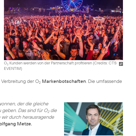
O
Kunden werden von der Partnerschaft profitieren (
Credits: CTS
2
EVENTIM
)
 Verbreitung der O
Markenbotschaften
. Die umfassende
2
onnen, der die gleiche
u geben. Das sind für O
die
2
 wir durch herausragende
lfgang Metze
,