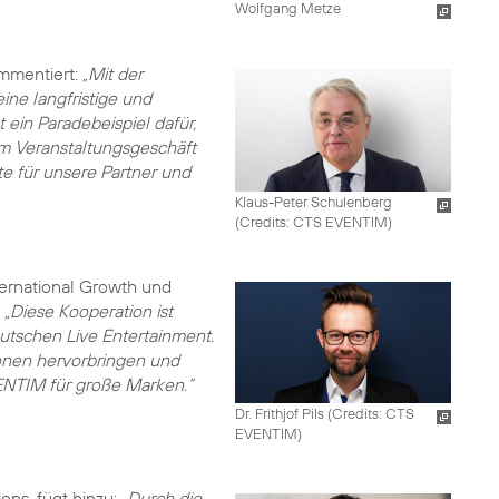
Wolfgang Metze
mmentiert:
„Mit der
ine langfristige und
 ein Paradebeispiel dafür,
 im Veranstaltungsgeschäft
te für unsere Partner und
Klaus-Peter Schulenberg
(
Credits: CTS EVENTIM
)
ternational Growth und
:
„Diese Kooperation ist
utschen Live Entertainment.
nen hervorbringen und
VENTIM für große Marken.“
Dr. Frithjof Pils (
Credits: CTS
EVENTIM
)
ons, fügt hinzu:
„Durch die