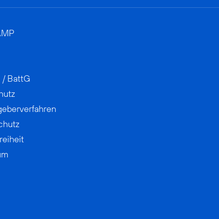
AMP
 / BattG
hutz
geberverfahren
chutz
reiheit
um