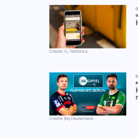
0
G
Credits: O
Telefónica
2
0
M
Credits: Sky Deutschland