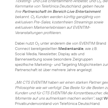
Ticketing- und Live Entertainment-Anbieter, und O
, die
2
Kernmarke von Telefónica Deutschland, geben heute
ihre
Partnerschaft im Bereich Live Entertainment
bekannt. O
Kunden werden künftig ganzjährig von
2
exklusiven Pre-Sales, kostenfreien Streamings sowie
exklusiven Markenerlebnissen auf EVENTIM-
Veranstaltungen profitieren.
Dabei nutzt O
unter anderem die von EVENTIM Brand
2
Connect bereitgestellten
Medienkanäle
, wie z.B.
Social Media, Newsletter, Display ads und
Bannerwerbung sowie besondere Zielgruppen
spezifische Marketing- und Targeting Möglichkeiten zur
Partnerschaft ist über mehrere Jahre angelegt.
„Mit CTS EVENTIM haben wir einen starken Partner gew
Philosophie wie wir verfolgt: Das Beste für die Besten z
Kunden und für CTS EVENTIM die Konzertbesucher, die
Momente auf uns aufmerksam machen wollen“
, sagt
Wo