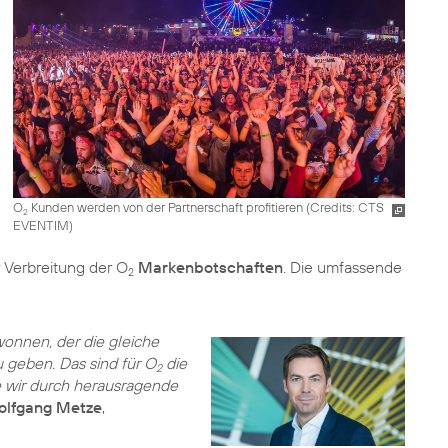
O
Kunden werden von der Partnerschaft profitieren (
Credits: CTS
2
EVENTIM
)
 Verbreitung der O
Markenbotschaften
. Die umfassende
2
onnen, der die gleiche
u geben. Das sind für O
die
2
 wir durch herausragende
lfgang Metze
,