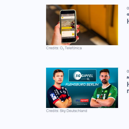
0
G
Credits: O
Telefónica
2
0
M
Credits: Sky Deutschland