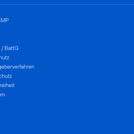
AMP
 / BattG
hutz
geberverfahren
chutz
reiheit
um