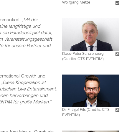
Wolfgang Metze
mmentiert:
„Mit der
ine langfristige und
 ein Paradebeispiel dafür,
 im Veranstaltungsgeschäft
te für unsere Partner und
Klaus-Peter Schulenberg
(
Credits: CTS EVENTIM
)
ternational Growth und
:
„Diese Kooperation ist
utschen Live Entertainment.
nen hervorbringen und
VENTIM für große Marken.“
Dr. Frithjof Pils (
Credits: CTS
EVENTIM
)
ons, fügt hinzu:
„Durch die