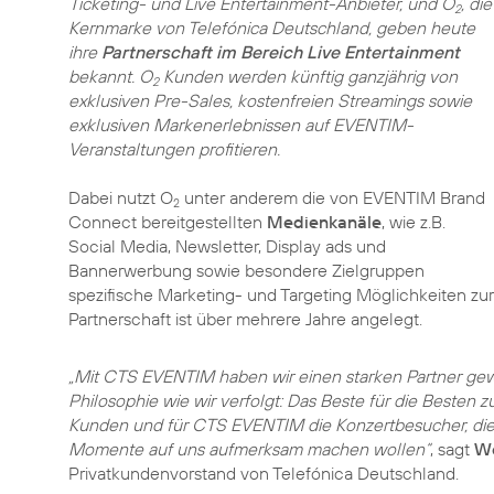
Ticketing- und Live Entertainment-Anbieter, und O
, die
2
Kernmarke von Telefónica Deutschland, geben heute
ihre
Partnerschaft im Bereich Live Entertainment
bekannt. O
Kunden werden künftig ganzjährig von
2
exklusiven Pre-Sales, kostenfreien Streamings sowie
exklusiven Markenerlebnissen auf EVENTIM-
Veranstaltungen profitieren.
Dabei nutzt O
unter anderem die von EVENTIM Brand
2
Connect bereitgestellten
Medienkanäle
, wie z.B.
Social Media, Newsletter, Display ads und
Bannerwerbung sowie besondere Zielgruppen
spezifische Marketing- und Targeting Möglichkeiten zur
Partnerschaft ist über mehrere Jahre angelegt.
„Mit CTS EVENTIM haben wir einen starken Partner gew
Philosophie wie wir verfolgt: Das Beste für die Besten z
Kunden und für CTS EVENTIM die Konzertbesucher, die
Momente auf uns aufmerksam machen wollen“
, sagt
Wo