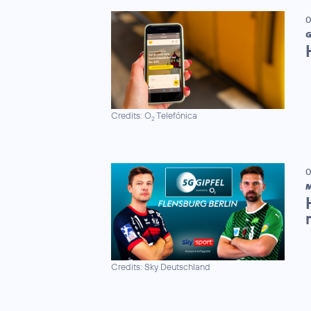
0
G
Credits: O
Telefónica
2
0
M
Credits: Sky Deutschland