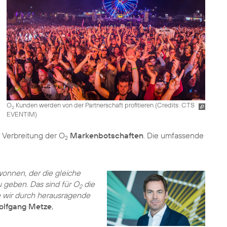
O
Kunden werden von der Partnerschaft profitieren (
Credits: CTS
2
EVENTIM
)
 Verbreitung der O
Markenbotschaften
. Die umfassende
2
onnen, der die gleiche
u geben. Das sind für O
die
2
 wir durch herausragende
lfgang Metze
,