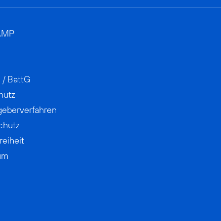
AMP
 / BattG
hutz
geberverfahren
chutz
reiheit
um