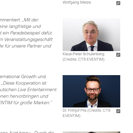
Wolfgang Metze
mmentiert:
„Mit der
ine langfristige und
 ein Paradebeispiel dafür,
 im Veranstaltungsgeschäft
te für unsere Partner und
Klaus-Peter Schulenberg
(
Credits: CTS EVENTIM
)
ternational Growth und
:
„Diese Kooperation ist
utschen Live Entertainment.
nen hervorbringen und
VENTIM für große Marken.“
Dr. Frithjof Pils (
Credits: CTS
EVENTIM
)
ons, fügt hinzu:
„Durch die