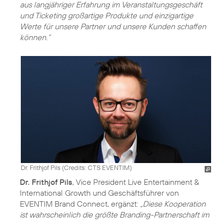
aus langjähriger Erfahrung im Veranstaltungsgeschäft
und Ticketing großartige Produkte und einzigartige
Werte für unsere Partner und unsere Kunden schaffen
können.“
Dr. Frithjof Pils (
Credits: CTS EVENTIM
)
Dr. Frithjof Pils
, Vice President Live Entertainment &
International Growth und Geschäftsführer von
EVENTIM Brand Connect, ergänzt:
„Diese Kooperation
ist wahrscheinlich die größte Branding-Partnerschaft im