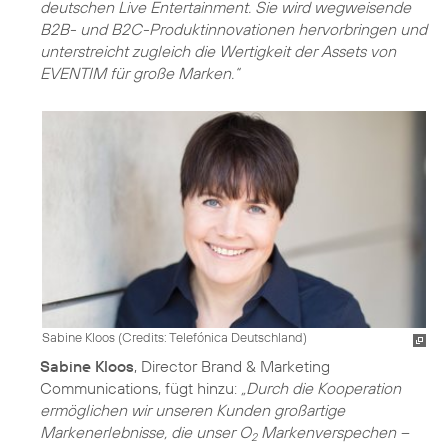
deutschen Live Entertainment. Sie wird wegweisende
B2B- und B2C-Produktinnovationen hervorbringen und
unterstreicht zugleich die Wertigkeit der Assets von
EVENTIM für große Marken.“
Sabine Kloos (
Credits: Telefónica Deutschland
)
Sabine Kloos
, Director Brand & Marketing
Communications, fügt hinzu:
„Durch die Kooperation
ermöglichen wir unseren Kunden großartige
Markenerlebnisse, die unser O
Markenverspechen –
2