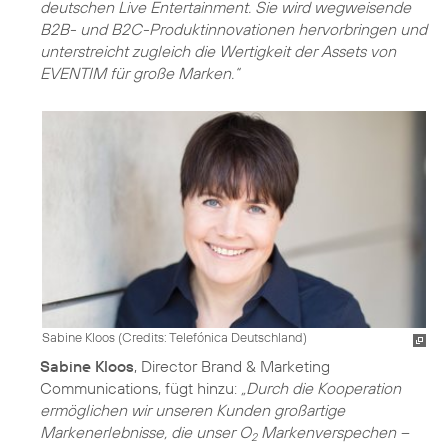
deutschen Live Entertainment. Sie wird wegweisende
B2B- und B2C-Produktinnovationen hervorbringen und
unterstreicht zugleich die Wertigkeit der Assets von
EVENTIM für große Marken.“
Sabine Kloos (
Credits: Telefónica Deutschland
)
Sabine Kloos
, Director Brand & Marketing
Communications, fügt hinzu:
„Durch die Kooperation
ermöglichen wir unseren Kunden großartige
Markenerlebnisse, die unser O
Markenverspechen –
2