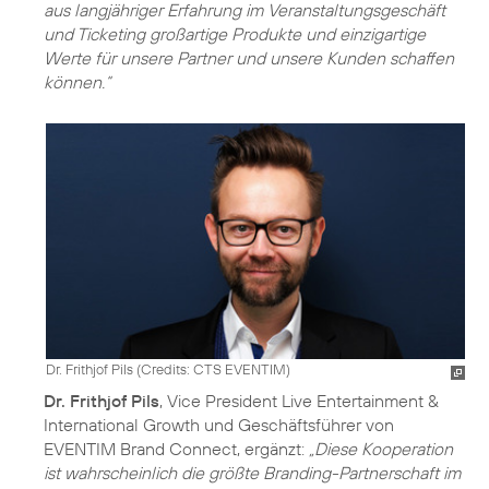
aus langjähriger Erfahrung im Veranstaltungsgeschäft
und Ticketing großartige Produkte und einzigartige
Werte für unsere Partner und unsere Kunden schaffen
können.“
Dr. Frithjof Pils (
Credits: CTS EVENTIM
)
Dr. Frithjof Pils
, Vice President Live Entertainment &
International Growth und Geschäftsführer von
EVENTIM Brand Connect, ergänzt:
„Diese Kooperation
ist wahrscheinlich die größte Branding-Partnerschaft im