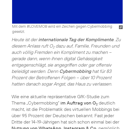
Mit dem #LOVEMOB wird ein Zeichen gegen Cybermobbing
gesetzt.
Heute ist der
internationale Tag der Komplimente
. Zu
diesem Anlass ruft O
dazu auf, Familie, Freunden und
2
auch völlig Fremden ein Kompliment zu machen –
gerade dann, wenn ihnen digital Gehässigkeit
entgegenschlägt, sie angegriffen oder gar offensiv
beleidigt werden. Denn
Cybermobbing
hat für 83
Prozent der Betroffenen Folgen – über 10 Prozent
hatten danach sogar Angst, das Haus zu verlassen.
Wie eine aktuelle repräsentative GfK-Studie zum
Thema „Cybermobbing“
im Auftrag von O
deutlich
2
macht, ist die Problematik des virtuellen Mobbings bei
über 95 Prozent der Deutschen bekannt. Fast jeder
Dritte der 14-19-Jährigen hat sich schon einmal bei der
Nutzung von WhatsApp, Instagram & Co.
persönlich