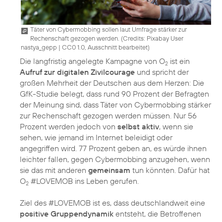
Täter von Cybermobbing sollen laut Umfrage stärker zur
Rechenschaft gezogen werden. (
Credits: Pixabay User
nastya_gepp
|
CC0 1.0, Ausschnitt bearbeitet
)
Die langfristig angelegte Kampagne von O
ist ein
2
Aufruf zur digitalen Zivilcourage
und spricht der
großen Mehrheit der Deutschen aus dem Herzen: Die
GfK-Studie belegt, dass rund 90 Prozent der Befragten
der Meinung sind, dass Täter von Cybermobbing stärker
zur Rechenschaft gezogen werden müssen. Nur 56
Prozent werden jedoch von
selbst aktiv
, wenn sie
sehen, wie jemand im Internet beleidigt oder
angegriffen wird. 77 Prozent geben an, es würde ihnen
leichter fallen, gegen Cybermobbing anzugehen, wenn
sie das mit anderen
gemeinsam
tun könnten. Dafür hat
O
#LOVEMOB ins Leben gerufen.
2
Ziel des #LOVEMOB ist es, dass deutschlandweit eine
positive Gruppendynamik
entsteht, die Betroffenen