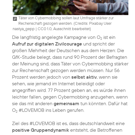
Täter von Cybermobbing sollen laut Umfrage stärker zur
Rechenschaft gezogen werden. (
Credits: Pixabay User
nastya_gepp
|
CC0 1.0, Ausschnitt bearbeitet
)
Die langfristig angelegte Kampagne von O
ist ein
2
Aufruf zur digitalen Zivilcourage
und spricht der
großen Mehrheit der Deutschen aus dem Herzen: Die
GfK-Studie belegt, dass rund 90 Prozent der Befragten
der Meinung sind, dass Täter von Cybermobbing stärker
zur Rechenschaft gezogen werden müssen. Nur 56
Prozent werden jedoch von
selbst aktiv
, wenn sie
sehen, wie jemand im Internet beleidigt oder
angegriffen wird. 77 Prozent geben an, es würde ihnen
leichter fallen, gegen Cybermobbing anzugehen, wenn
sie das mit anderen
gemeinsam
tun könnten. Dafür hat
O
#LOVEMOB ins Leben gerufen.
2
Ziel des #LOVEMOB ist es, dass deutschlandweit eine
positive Gruppendynamik
entsteht, die Betroffenen