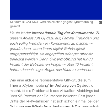
Mit dem #LOVEMOB wird ein Zeichen gegen Cybermobbing
gesetzt.
Heute ist der
internationale Tag der Komplimente
. Zu
diesem Anlass ruft O
dazu auf, Familie, Freunden und
2
auch völlig Fremden ein Kompliment zu machen –
gerade dann, wenn ihnen digital Gehässigkeit
entgegenschlägt, sie angegriffen oder gar offensiv
beleidigt werden. Denn
Cybermobbing
hat für 83
Prozent der Betroffenen Folgen – über 10 Prozent
hatten danach sogar Angst, das Haus zu verlassen.
Wie eine aktuelle repräsentative GfK-Studie zum
Thema „Cybermobbing“
im Auftrag von O
deutlich
2
macht, ist die Problematik des virtuellen Mobbings bei
über 95 Prozent der Deutschen bekannt. Fast jeder
Dritte der 14-19-Jährigen hat sich schon einmal bei der
Nutzung von WhatsApp, Instagram & Co.
persönlich