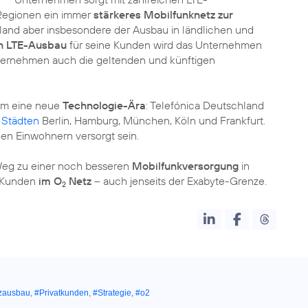
 Regionen ein immer
stärkeres Mobilfunknetz zur
hland aber insbesondere der Ausbau in ländlichen und
n LTE-Ausbau
für seine Kunden wird das Unternehmen
nternehmen auch die geltenden und künftigen
dem eine neue
Technologie-Ära
: Telefónica Deutschland
 Städten
Berlin, Hamburg, München, Köln und Frankfurt.
nen Einwohnern versorgt sein.
Weg zu einer noch besseren
Mobilfunkversorgung
in
r Kunden
im O
Netz
– auch jenseits der Exabyte-Grenze.
2
zausbau
,
#Privatkunden
,
#Strategie
,
#o2