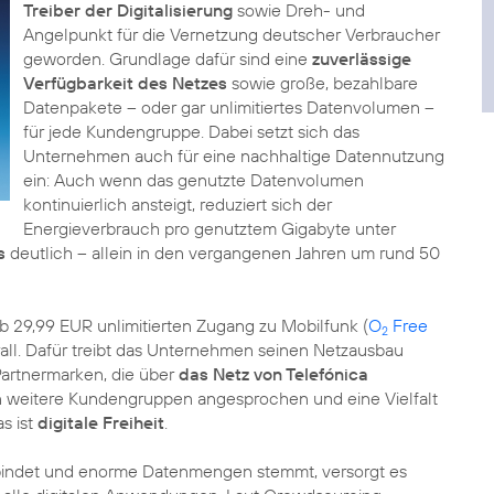
Treiber der Digitalisierung
sowie Dreh- und
Angelpunkt für die Vernetzung deutscher Verbraucher
geworden. Grundlage dafür sind eine
zuverlässige
Verfügbarkeit des Netzes
sowie große, bezahlbare
Datenpakete – oder gar unlimitiertes Datenvolumen –
für jede Kundengruppe. Dabei setzt sich das
Unternehmen auch für eine nachhaltige Datennutzung
ein: Auch wenn das genutzte Datenvolumen
kontinuierlich ansteigt, reduziert sich der
Energieverbrauch pro genutztem Gigabyte unter
s
deutlich – allein in den vergangenen Jahren um rund 50
b 29,99 EUR unlimitierten Zugang zu Mobilfunk (
O
Free
2
rall. Dafür treibt das Unternehmen seinen Netzausbau
 Partnermarken, die über
das Netz von Telefónica
en weitere Kundengruppen angesprochen und eine Vielfalt
s ist
digitale Freiheit
.
bindet und enorme Datenmengen stemmt, versorgt es