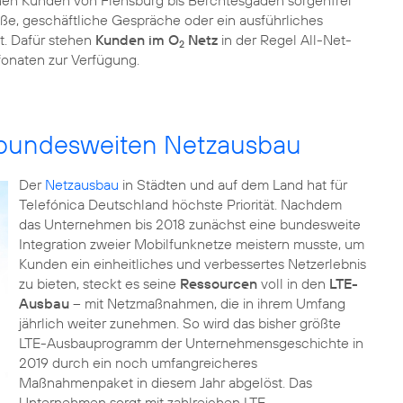
nen Kunden von Flensburg bis Berchtesgaden sorgenfrei
üße, geschäftliche Gespräche oder ein ausführliches
t. Dafür stehen
Kunden im O
Netz
in der Regel All-Net-
2
fonaten zur Verfügung.
n bundesweiten Netzausbau
Der
Netzausbau
in Städten und auf dem Land hat für
Telefónica Deutschland höchste Priorität. Nachdem
das Unternehmen bis 2018 zunächst eine bundesweite
Integration zweier Mobilfunknetze meistern musste, um
Kunden ein einheitliches und verbessertes Netzerlebnis
zu bieten, steckt es seine
Ressourcen
voll in den
LTE-
Ausbau
– mit Netzmaßnahmen, die in ihrem Umfang
jährlich weiter zunehmen. So wird das bisher größte
LTE-Ausbauprogramm der Unternehmensgeschichte in
2019 durch ein noch umfangreicheres
Maßnahmenpaket in diesem Jahr abgelöst. Das
Unternehmen sorgt mit zahlreichen LTE-