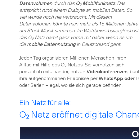
Datenvolumen
durch das
O
Mobilfunknetz
. Das
2
entspricht rund einem Exabyte an mobilen Daten. So
viel wurde noch nie verbraucht. Mit diesem
Datenvolumen könnte man mehr als 1,5 Millionen Jahre
am Stück Musik streamen. Im Wettbewerbsvergleich ist
das O
Netz damit ganz vorne mit dabei, wenn es um
2
die
mobile Datennutzung
in Deutschland geht.
Jeden Tag organisieren Millionen Menschen ihren
Alltag mit Hilfe des O
Netzes. Sie vernetzen sich
2
persönlich miteinander, nutzen
Videokonferenzen
, buc
ihre aufgenommenen Erlebnisse per
WhatsApp oder I
oder Serien – egal, wo sie sich gerade befinden.
Ein Netz für alle:
O
Netz eröffnet digitale Cha
2