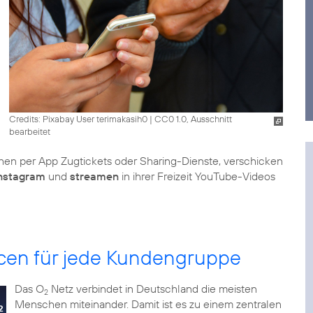
Credits: Pixabay User terimakasih0
|
CC0 1.0, Ausschnitt
bearbeitet
hen per App Zugtickets oder Sharing-Dienste, verschicken
nstagram
und
streamen
in ihrer Freizeit YouTube-Videos
ncen für jede Kundengruppe
Das O
Netz verbindet in Deutschland die meisten
2
Menschen miteinander. Damit ist es zu einem zentralen