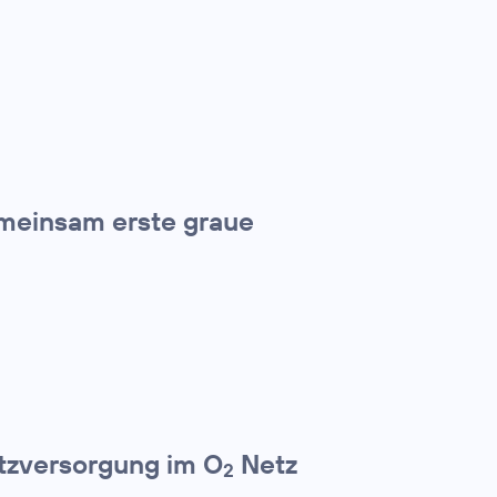
meinsam erste graue
etzversorgung im O
Netz
2