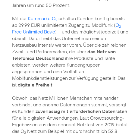
Jahren um rund 50 Prozent.
Mit der
Kernmarke O
erhalten Kunden künftig bereits
2
ab 29,99 EUR unlimitierten Zugang zu Mobilfunk (
O
2
Free Unlimited Basic
) – und das möglichst jederzeit und
überall. Dafür treibt das Unternehmen seinen
Netzausbau intensiv weiter voran. Über die zahlreichen
Zweit- und Partnermarken, die über
das Netz von
Telefónica Deutschland
ihre Produkte und Tarife
anbieten, werden weitere Kundengruppen
angesprochen und eine Vielfalt an
Mobilfunkdienstleistungen zur Verfügung gestellt. Das
ist
digitale Freiheit
.
Obwohl das Netz Millionen Menschen miteinander
verbindet und enorme Datenmengen stemmt, versorgt
es Kunden
zuverlässig mit erforderlichen Datenraten
für alle digitalen Anwendungen. Laut Crowdsourcing-
Ergebnissen aus dem connect Netztest von 2019 bietet
das O
Netz zum Beispiel mit durchschnittlich 52,8
2