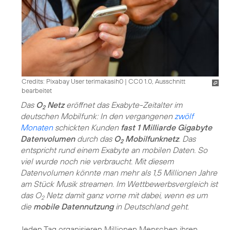
Credits: Pixabay User terimakasih0
|
CC0 1.0, Ausschnitt
bearbeitet
Das
O
Netz
eröffnet das Exabyte-Zeitalter im
2
deutschen Mobilfunk: In den vergangenen
zwölf
Monaten
schickten Kunden
fast 1 Milliarde Gigabyte
Datenvolumen
durch das
O
Mobilfunknetz
. Das
2
entspricht rund einem Exabyte an mobilen Daten. So
viel wurde noch nie verbraucht. Mit diesem
Datenvolumen könnte man mehr als 1,5 Millionen Jahre
am Stück Musik streamen. Im Wettbewerbsvergleich ist
das O
Netz damit ganz vorne mit dabei, wenn es um
2
die
mobile Datennutzung
in Deutschland geht.
Jeden Tag organisieren Millionen Menschen ihren