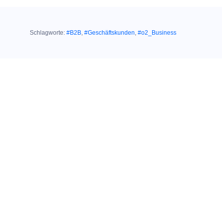
Schlagworte:
#B2B
,
#Geschäftskunden
,
#o2_Business
Ähnliche Themen:
13. April 2021
UNTERSTÜTZUNG BEIM
HOMESCHOOLING:
Der
Credits:
Kinderschutzbund
Gettyimages /
nutzt Digitalpaket
Maskot
für Schulen von O
2
Business