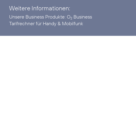
Weitere Informationen:
Unsere Business Produkte:
O
Business
2
Tarifrechner
für Handy & Mobilfunk