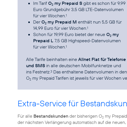
Im Tarif
O
my Prepaid S
gibt es schon für 9,99
2
Euro Grundgebühr 3,5 GB LTE-Datenvolumen
für vier Wochen.
1
Der
O
my Prepaid M
enthält nun 5,5 GB für
2
14,99 Euro für vier Wochen.
1
Schon für 19,99 Euro bietet der neue
O
my
2
Prepaid L
7,5 GB Highspeed-Datenvolumen
für vier Wochen.
1
Alle Tarife beinhalten eine
Allnet Flat für Telefonie
und SMS
in alle deutschen Mobilfunknetze und
ins Festnetz.
Das enthaltene Datenvolumen in den
3
O
my Prepaid Tarifen ist jeweils für vier Wochen ve
2
Extra-Service für Bestandsku
Für alle
Bestandskunden
der bisherigen O
my Prepaid 
2
der nächsten Verlängerung automatisch auf die neuen, 