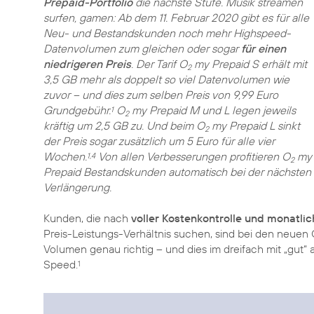
Prepaid-Portfolio
die nächste Stufe. Musik streamen
surfen, gamen: Ab dem 11. Februar 2020 gibt es für alle
Neu- und Bestandskunden noch mehr Highspeed-
Datenvolumen zum gleichen oder sogar
für einen
niedrigeren Preis
. Der Tarif O
my Prepaid S erhält mit
2
3,5 GB mehr als doppelt so viel Datenvolumen wie
zuvor – und dies zum selben Preis von 9,99 Euro
Grundgebühr.
O
my Prepaid M und L legen jeweils
1
2
kräftig um 2,5 GB zu. Und beim O
my Prepaid L sinkt
2
der Preis sogar zusätzlich um 5 Euro für alle vier
Wochen.
Von allen Verbesserungen profitieren O
my
1,4
2
Prepaid Bestandskunden automatisch bei der nächsten
Verlängerung.
Kunden, die nach
voller Kostenkontrolle und monatlich
Preis-Leistungs-Verhältnis suchen, sind bei den neuen
Volumen genau richtig – und dies im dreifach mit „gut
Speed.
1