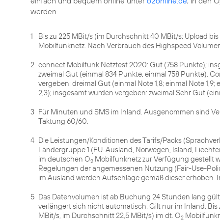
einfach und bequem online unter
o2online.de
, in den O
werden.
1
Bis zu 225 MBit/s (im Durchschnitt 40 MBit/s; Upload bis 
Mobilfunknetz. Nach Verbrauch des Highspeed Volumens 
2
connect Mobilfunk Netztest 2020: Gut (758 Punkte); in
zweimal Gut (einmal 834 Punkte, einmal 758 Punkte). Co
vergeben: dreimal Gut (einmal Note 1,8; einmal Note 1,9;
2,3); insgesamt wurden vergeben: zweimal Sehr Gut (einma
3
Für Minuten und SMS im Inland. Ausgenommen sind V
Taktung 60/60.
4
Die Leistungen/Konditionen des Tarifs/Packs (Sprachv
Ländergruppe 1 (EU-Ausland, Norwegen, Island, Liechtens
im deutschen O
Mobilfunknetz zur Verfügung gestellt w
2
Regelungen der angemessenen Nutzung (Fair-Use-Policy
im Ausland werden Aufschläge gemäß dieser erhoben. In
5
Das Datenvolumen ist ab Buchung 24 Stunden lang gült
verlängert sich nicht automatisch. Gilt nur im Inland. Bi
MBit/s, im Durchschnitt 22,5 MBit/s) im dt. O
Mobilfunkn
2