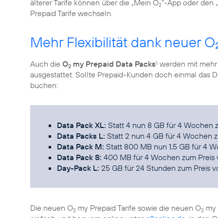
älterer Tarife können über die „Mein O
“-App oder den 
2
Prepaid Tarife wechseln.
Mehr Flexibilität dank neuer O
Auch die
O
my Prepaid Data Packs
werden mit mehr
1
2
ausgestattet. Sollte Prepaid-Kunden doch einmal das
buchen:
Data Pack XL:
Statt 4 nun 8 GB für 4 Wochen z
Data Packs L:
Statt 2 nun 4 GB für 4 Wochen z
Data Pack M:
Statt 800 MB nun 1,5 GB für 4 W
Data Pack S:
400 MB für 4 Wochen zum Preis 
Day-Pack L:
25 GB für 24 Stunden zum Preis v
Die neuen O
my Prepaid Tarife sowie die neuen O
my 
2
2