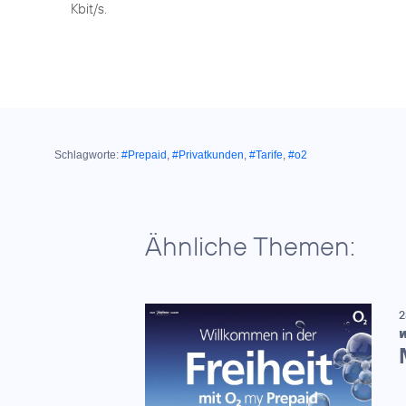
Kbit/s.
Schlagworte:
#Prepaid
,
#Privatkunden
,
#Tarife
,
#o2
Ähnliche Themen:
2
W