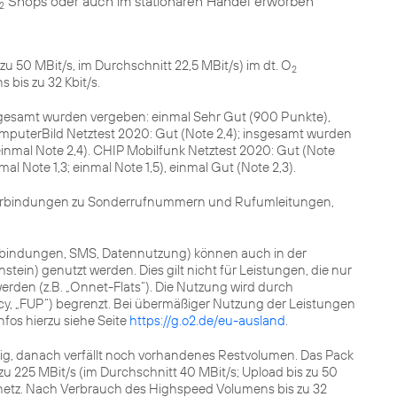
Shops oder auch im stationären Handel erworben
2
zu 50 MBit/s, im Durchschnitt 22,5 MBit/s) im dt. O
2
bis zu 32 Kbit/s.
sgesamt wurden vergeben: einmal Sehr Gut (900 Punkte),
mputerBild Netztest 2020: Gut (Note 2,4); insgesamt wurden
 einmal Note 2,4). CHIP Mobilfunk Netztest 2020: Gut (Note
l Note 1,3; einmal Note 1,5), einmal Gut (Note 2,3).
erbindungen zu Sonderrufnummern und Rufumleitungen,
erbindungen, SMS, Datennutzung) können auch in der
tein) genutzt werden. Dies gilt nicht für Leistungen, die nur
erden (z.B. „Onnet-Flats“). Die Nutzung wird durch
, „FUP“) begrenzt. Bei übermäßiger Nutzung der Leistungen
fos hierzu siehe Seite
https://g.o2.de/eu-ausland
.
ig, danach verfällt noch vorhandenes Restvolumen. Das Pack
s zu 225 MBit/s (im Durchschnitt 40 MBit/s; Upload bis zu 50
etz. Nach Verbrauch des Highspeed Volumens bis zu 32