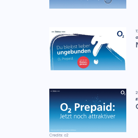
1
2
E
Credits: o2