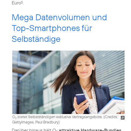
Euro
.
5
Mega Datenvolumen und
Top-Smartphones für
Selbständige
O
bietet Selbstständigen exklusive Vertragsangebote. (
Credits:
2
Gettyimages, Paul Bradbury
)
Darüber hinaus hält O
attraktive Hardware-Bundles