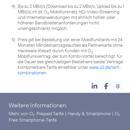
4)
Bis zu 2 MBit/s (Download bis zu 2 MBit/s, Upload bis zu 1
MBit/s) im dt. O
Mobilfunknetz. HD-Video-Streaming
2
und Internetanwendungen mit ähnlich hohen oder
höheren Bandbreitenanforderungen nicht
uneingeschränkt möglich.
5)
Preis gilt bei Bestellung von einer Mobilfunktarifs mit 24
Monaten Mindestvertragslaufzeit als Partnerkarte ohne
Hardware-Rabatt durch Kunden mit O
2
Mobilfunkvertrag, der zum Kombi-Vorteil berechtigt, für
die Dauer des gleichzeitigen Bestehens beider Verträge.
Kombinierbare Tarife einsehbar unter
www.o2.de/tarif-
kombinationen
Weitere Informationen:
Mehr von O
:
Prepaid Tarife
|
Handy & Smartphone
|
O
2
2
Free Smartphone-Tarife