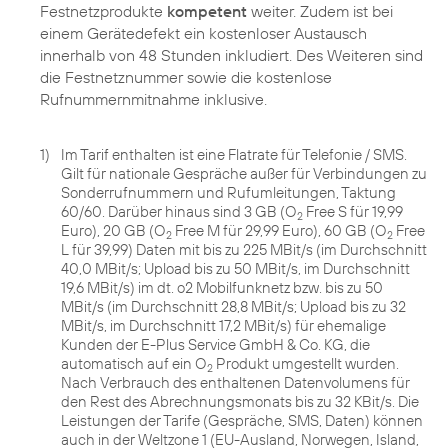
Festnetzprodukte
kompetent
weiter. Zudem ist bei
einem Gerätedefekt ein kostenloser Austausch
innerhalb von 48 Stunden inkludiert. Des Weiteren sind
die Festnetznummer sowie die kostenlose
Rufnummernmitnahme inklusive.
1)
Im Tarif enthalten ist eine Flatrate für Telefonie / SMS.
Gilt für nationale Gespräche außer für Verbindungen zu
Sonderrufnummern und Rufumleitungen, Taktung
60/60. Darüber hinaus sind 3 GB (O
Free S für 19,99
2
Euro), 20 GB (O
Free M für 29,99 Euro), 60 GB (O
Free
2
2
L für 39,99) Daten mit bis zu 225 MBit/s (im Durchschnitt
40,0 MBit/s; Upload bis zu 50 MBit/s, im Durchschnitt
19,6 MBit/s) im dt. o2 Mobilfunknetz bzw. bis zu 50
MBit/s (im Durchschnitt 28,8 MBit/s; Upload bis zu 32
MBit/s, im Durchschnitt 17,2 MBit/s) für ehemalige
Kunden der E-Plus Service GmbH & Co. KG, die
automatisch auf ein O
Produkt umgestellt wurden.
2
Nach Verbrauch des enthaltenen Datenvolumens für
den Rest des Abrechnungsmonats bis zu 32 KBit/s. Die
Leistungen der Tarife (Gespräche, SMS, Daten) können
auch in der Weltzone 1 (EU-Ausland, Norwegen, Island,