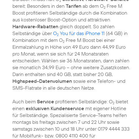
2
bereit: Besonders in den
Tarifen
ab dem O
Free M
2
Boost profitieren Selbständige durch die Kombination
aus kostenloser Boost-Option und attraktiven
Hardware-Rabatten
gleich doppelt. So zahlen
Selbständige über
O
You für das iPhone 11
(64 GB) in
2
Kombination mit dem O
Free M Boost bei einer
2
Einmalzahlung in Höhe von 49 Euro dann 44,99 Euro
pro Monat, wenn sie sich für 24 Monatsraten
entscheiden. Wählen sie 36 Monatsraten, dann zahlen
sie monatlich 34,99 Euro – ohne weitere Zusatzkosten.
Darin enthalten sind 40 GB, statt bisher 20 GB,
Highspeed-Datenvolumen
sowie eine Telefon- und
SMS-Flatrate in alle deutschen Netze.
Auch beim
Service
profitieren Selbständige: O
bietet
2
einen
exklusiven Kundenservice
mit eigener Hotline
für Selbständige. Spezialisierte Service-Teams helfen
montags bis freitags zwischen 7 und 22 Uhr sowie
samstags zwischen 10 und 18 Uhr unter 0179 4444 333
für Mobilfunk- bzw. 0800 4110 400 für