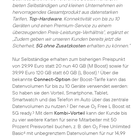
bieten Selbständigen und kleinen Unternehmen ein
hervorragendes Gesamtprodukt aus datenstarken
Tarifen,
Top-Hardware
, Konnektivität von bis zu 10
Geräten und einen Premium-Service zu einem
überzeugenden Preis-Leistungs-Verhältnis“, ergänzt er.
„Zudem geben wir unseren Kunden bereits jetzt die
Sicherheit,
5G ohne Zusatzkosten
erhalten zu können.“
Nur Selbständige erhalten zum bisherigen Preispunkt
von 29,99 Euro statt 20 nun 40 GB (M Boost) sowie für
39,99 Euro 120 GB statt 60 GB (L Boost).
Über die
1
bekannte
Connect-Option
der Boost-Tarife kann das
Datenvolumen für bis zu 10 Geräte verwendet werden:
So haben sie den Vorteil, Smartphone, Tablet,
Smartwatch und das Telefon im Auto über das zentrale
Datenvolumen zu nutzen.
Der neue O
Free L Boost ist
2
2
5G ready.
Mit dem
Kombi-Vorteil
kann der Kunde bis
3
zu vier weitere Karten für seine Mitarbeiter mit 50
Prozent Preisvorteil buchen, z. B. den O
Free Unlimited
2
Basic
mit unbegrenztem Datenvolumen für nur 14,99
4