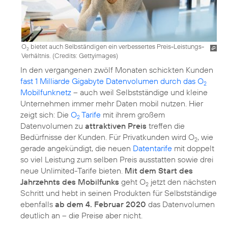
O
bietet auch Selbständigen ein verbessertes Preis-Leistungs-
2
Verhältnis. (
Credits: Gettyimages
)
In den vergangenen zwölf Monaten schickten Kunden
fast 1 Milliarde Gigabyte Datenvolumen durch das O
2
Mobilfunknetz
– auch weil Selbstständige und kleine
Unternehmen immer mehr Daten mobil nutzen. Hier
zeigt sich: Die
O
Tarife
mit ihrem großem
2
Datenvolumen zu
attraktiven Preis
treffen die
Bedürfnisse der Kunden. Für Privatkunden wird O
, wie
2
gerade angekündigt, die neuen
Datentarife
mit doppelt
so viel Leistung zum selben Preis ausstatten sowie drei
neue Unlimited-Tarife bieten.
Mit dem Start des
Jahrzehnts des Mobilfunks
geht O
jetzt den nächsten
2
Schritt und hebt in seinen Produkten für Selbstständige
ebenfalls
ab dem 4. Februar 2020
das Datenvolumen
deutlich an – die Preise aber nicht.