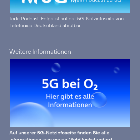
Jede Podcast-Folge ist auf der
5G-Netzinfoseite
von
Telefónica Deutschland abrufbar.
Weitere Informationen
Auf unserer
5G-Netzinfoseite
finden Sie alle
Informationen zum neuen Mobilfunkstandard.