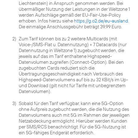
Liechtenstein) in Anspruch genommen werden. Bei
übermäßiger Nutzung der Leistungen in der Weltzone 1
werden Aufschläge gemäß der EU-Fair-Use-Policy
erhoben. Infos hierzu siehe
https://g.o2.de/eu-ausland
.
Die einmalige Anschlussgebühr beträgt 39,99 Euro.
2)
Zum Tarif können bis zu 2 weitere Multicards (mit
Voice-/SMS-Flat u. Datennutzung) + 7 Datacards (nur
Datennutzung in Weltzone 1) zugebucht werden, die
jeweils auf das im Tarif enthaltene Highspeed-
Datenvolumen zugreifen (Connect-Option). Bei den
zugebuchten Cards reduziert sich die
Übertragungsgeschwindigkeit nach Verbrauch des
Highspeed-Datenvolumens auf bis zu 32 KBit/s im Up-
und Download (gilt nicht für Tarife mit unbegrenztem
3)
Sobald für den Tarif verfügbar, kann eine 5G-Option
ohne Aufpreis zugebucht werden, die die Nutzung des
Datenvolumens auch mit 5G im Rahmen der jeweiligen
Netzabdeckung ermöglicht. Hierüber werden Kunden
per SMS/RCS benachrichtigt. Für die 5G-Nutzung ist
ein 5G-fähiges Endgerät erforderlich.