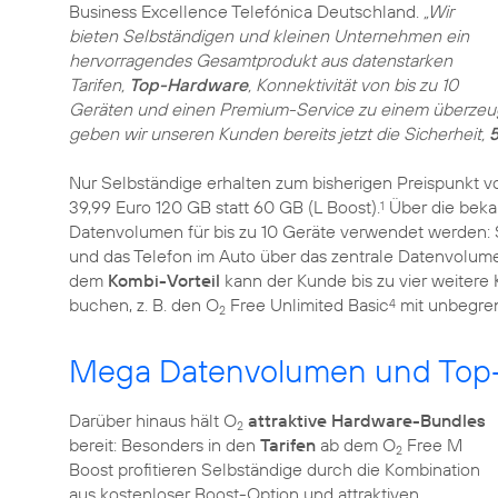
Business Excellence Telefónica Deutschland.
„Wir
bieten Selbständigen und kleinen Unternehmen ein
hervorragendes Gesamtprodukt aus datenstarken
Tarifen,
Top-Hardware
, Konnektivität von bis zu 10
Geräten und einen Premium-Service zu einem überzeuge
geben wir unseren Kunden bereits jetzt die Sicherheit,
Nur Selbständige erhalten zum bisherigen Preispunkt v
39,99 Euro 120 GB statt 60 GB (L Boost).
Über die bek
1
Datenvolumen für bis zu 10 Geräte verwendet werden: S
und das Telefon im Auto über das zentrale Datenvolum
dem
Kombi-Vorteil
kann der Kunde bis zu vier weitere K
buchen, z. B. den O
Free Unlimited Basic
mit unbegren
4
2
Mega Datenvolumen und Top-
Darüber hinaus hält O
attraktive Hardware-Bundles
2
bereit: Besonders in den
Tarifen
ab dem O
Free M
2
Boost profitieren Selbständige durch die Kombination
aus kostenloser Boost-Option und attraktiven