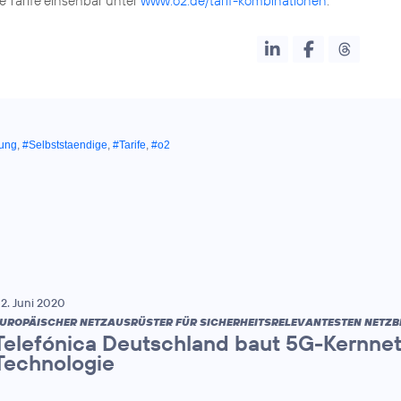
e Tarife einsehbar unter
www.o2.de/tarif-kombinationen
lung
,
#Selbststaendige
,
#Tarife
,
#o2
2. Juni 2020
UROPÄISCHER NETZAUSRÜSTER FÜR SICHERHEITSRELEVANTESTEN NETZB
Telefónica Deutschland baut 5G-Kernnet
Technologie