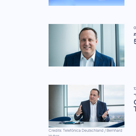
0
Z
1
"
Credits: Telefónica Deutschland / Bernhard
Huber