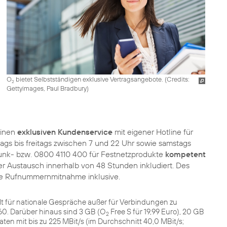
O
bietet Selbstständigen exklusive Vertragsangebote. (
Credits:
2
Gettyimages, Paul Bradbury
)
einen
exklusiven Kundenservice
mit eigener Hotline für
ags bis freitags zwischen 7 und 22 Uhr sowie samstags
funk- bzw. 0800 4110 400 für Festnetzprodukte
kompetent
er Austausch innerhalb von 48 Stunden inkludiert. Des
se Rufnummernmitnahme inklusive.
 Gilt für nationale Gespräche außer für Verbindungen zu
. Darüber hinaus sind 3 GB (O
Free S für 19,99 Euro), 20 GB
2
Daten mit bis zu 225 MBit/s (im Durchschnitt 40,0 MBit/s;