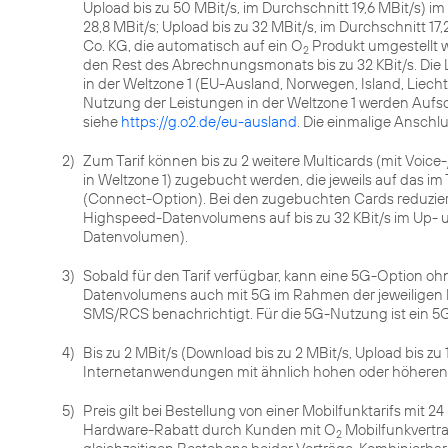
Upload bis zu 50 MBit/s, im Durchschnitt 19,6 MBit/s) im
28,8 MBit/s; Upload bis zu 32 MBit/s, im Durchschnitt 
Co. KG, die automatisch auf ein O
Produkt umgestellt 
2
den Rest des Abrechnungsmonats bis zu 32 KBit/s. Die
in der Weltzone 1 (EU-Ausland, Norwegen, Island, Lie
Nutzung der Leistungen in der Weltzone 1 werden Aufsc
siehe
https://g.o2.de/eu-ausland
. Die einmalige Anschl
2)
Zum Tarif können bis zu 2 weitere Multicards (mit Voi
in Weltzone 1) zugebucht werden, die jeweils auf das 
(Connect-Option). Bei den zugebuchten Cards reduzie
Highspeed-Datenvolumens auf bis zu 32 KBit/s im Up- u
3)
Sobald für den Tarif verfügbar, kann eine 5G-Option o
Datenvolumens auch mit 5G im Rahmen der jeweiligen
SMS/RCS benachrichtigt. Für die 5G-Nutzung ist ein 5G
4)
Bis zu 2 MBit/s (Download bis zu 2 MBit/s, Upload bis zu 
Internetanwendungen mit ähnlich hohen oder höheren
5)
Preis gilt bei Bestellung von einer Mobilfunktarifs mit 
Hardware-Rabatt durch Kunden mit O
Mobilfunkvertrag
2