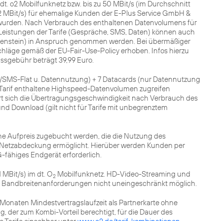
 dt. o2 Mobilfunknetz bzw. bis zu 50 MBit/s (im Durchschnitt
17,2 MBit/s) für ehemalige Kunden der E-Plus Service GmbH &
wurden. Nach Verbrauch des enthaltenen Datenvolumens für
 Leistungen der Tarife (Gespräche, SMS, Daten) können auch
chtenstein) in Anspruch genommen werden. Bei übermäßiger
hläge gemäß der EU-Fair-Use-Policy erhoben. Infos hierzu
ussgebühr beträgt 39,99 Euro.
ce-/SMS-Flat u. Datennutzung) + 7 Datacards (nur Datennutzung
im Tarif enthaltene Highspeed-Datenvolumen zugreifen
rt sich die Übertragungsgeschwindigkeit nach Verbrauch des
nd Download (gilt nicht für Tarife mit unbegrenztem
hne Aufpreis zugebucht werden, die die Nutzung des
 Netzabdeckung ermöglicht. Hierüber werden Kunden per
-fähiges Endgerät erforderlich.
1 MBit/s) im dt. O
Mobilfunknetz. HD-Video-Streaming und
2
 Bandbreitenanforderungen nicht uneingeschränkt möglich.
24 Monaten Mindestvertragslaufzeit als Partnerkarte ohne
, der zum Kombi-Vorteil berechtigt, für die Dauer des