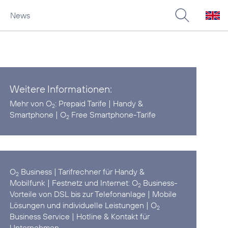
News
Weitere Informationen:
Mehr von O
:
Prepaid Tarife
|
Handy &
2
Smartphone
|
O
Free Smartphone-Tarife
2
O
Business
|
Tarifrechner für Handy &
2
Mobilfunk
| Festnetz und Internet:
O
Business-
2
Vorteile von DSL bis zur Telefonanlage
|
Mobile
Lösungen und individuelle Leistungen
|
O
2
Business Service
|
Hotline & Kontakt für
Unternehmen