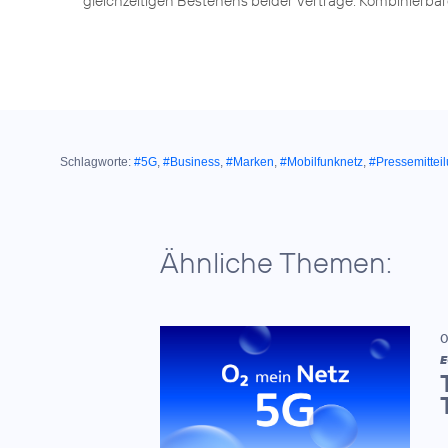
gleichzeitigen Bestehens beider Verträge. Kombinierbar
Schlagworte:
#5G
,
#Business
,
#Marken
,
#Mobilfunknetz
,
#Pressemittei
Ähnliche Themen:
0
E