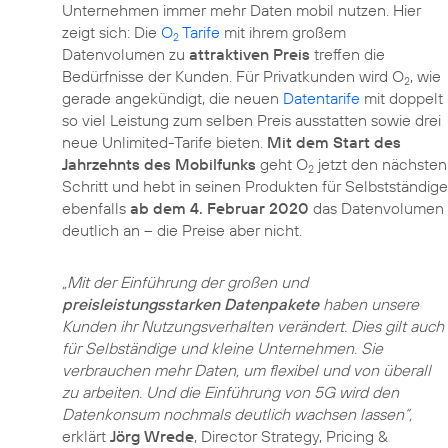
Unternehmen immer mehr Daten mobil nutzen. Hier
zeigt sich: Die
O
Tarife
mit ihrem großem
2
Datenvolumen zu
attraktiven Preis
treffen die
Bedürfnisse der Kunden. Für Privatkunden wird O
, wie
2
gerade angekündigt, die neuen
Datentarife
mit doppelt
so viel Leistung zum selben Preis ausstatten sowie drei
neue Unlimited-Tarife bieten.
Mit dem Start des
Jahrzehnts des Mobilfunks
geht O
jetzt den nächsten
2
Schritt und hebt in seinen Produkten für Selbstständige
ebenfalls
ab dem 4. Februar 2020
das Datenvolumen
deutlich an – die Preise aber nicht.
„Mit der Einführung der großen und
preisleistungsstarken Datenpakete
haben unsere
Kunden ihr Nutzungsverhalten verändert. Dies gilt auch
für Selbständige und kleine Unternehmen. Sie
verbrauchen mehr Daten, um flexibel und von überall
zu arbeiten. Und die Einführung von
5G
wird den
Datenkonsum nochmals deutlich wachsen lassen“,
erklärt
Jörg Wrede
, Director Strategy, Pricing &