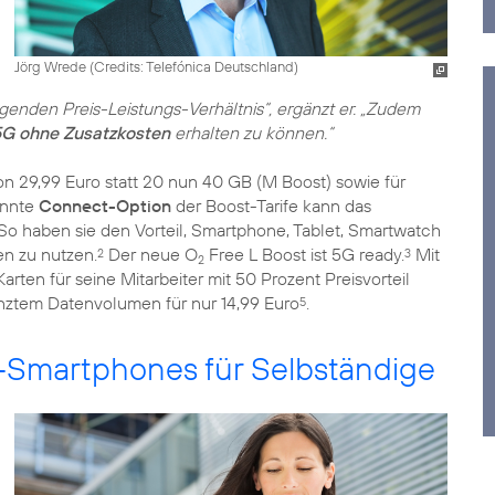
Jörg Wrede (
Credits: Telefónica Deutschland
)
nden Preis-Leistungs-Verhältnis“, ergänzt er. „Zudem
5G ohne Zusatzkosten
erhalten zu können.“
on 29,99 Euro statt 20 nun 40 GB (M Boost) sowie für
annte
Connect-Option
der Boost-Tarife kann das
o haben sie den Vorteil, Smartphone, Tablet, Smartwatch
en zu nutzen.
Der neue O
Free L Boost ist 5G ready.
Mit
2
3
2
arten für seine Mitarbeiter mit 50 Prozent Preisvorteil
ztem Datenvolumen für nur 14,99 Euro
.
5
Smartphones für Selbständige