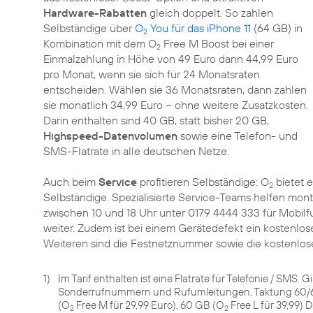
Hardware-Rabatten
gleich doppelt. So zahlen
Selbständige über
O
You für das iPhone 11
(64 GB) in
2
Kombination mit dem O
Free M Boost bei einer
2
Einmalzahlung in Höhe von 49 Euro dann 44,99 Euro
pro Monat, wenn sie sich für 24 Monatsraten
entscheiden. Wählen sie 36 Monatsraten, dann zahlen
sie monatlich 34,99 Euro – ohne weitere Zusatzkosten.
Darin enthalten sind 40 GB, statt bisher 20 GB,
Highspeed-Datenvolumen
sowie eine Telefon- und
SMS-Flatrate in alle deutschen Netze.
Auch beim
Service
profitieren Selbständige: O
bietet 
2
Selbständige. Spezialisierte Service-Teams helfen mont
zwischen 10 und 18 Uhr unter 0179 4444 333 für Mobil
weiter. Zudem ist bei einem Gerätedefekt ein kostenlos
Weiteren sind die Festnetznummer sowie die kostenlo
1)
Im Tarif enthalten ist eine Flatrate für Telefonie / SMS.
Sonderrufnummern und Rufumleitungen, Taktung 60/60
(O
Free M für 29,99 Euro), 60 GB (O
Free L für 39,99) 
2
2