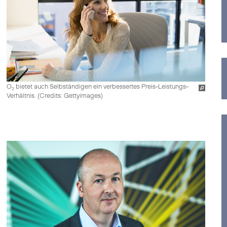
O
bietet auch Selbständigen ein verbessertes Preis-Leistungs-
2
Verhältnis. (
Credits: Gettyimages
)