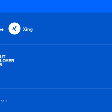
be
Xing
AMP