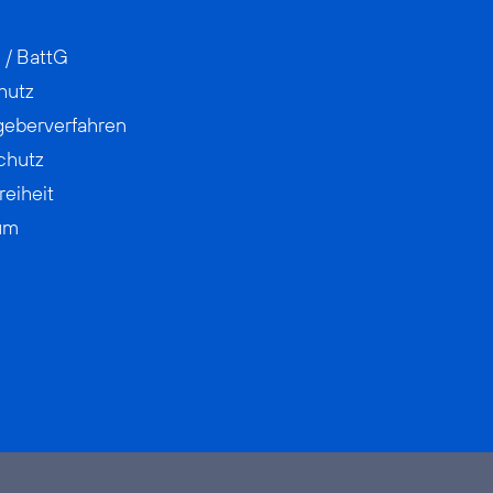
 / BattG
hutz
geberverfahren
chutz
reiheit
um