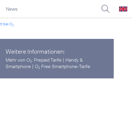
News
zt bei O
2
Weitere Informationen:
Mehr von O
:
Prepaid Tarife
|
Handy &
2
Smartphone
|
O
Free Smartphone-Tarife
2