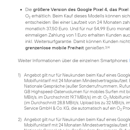
Die
größere Version des Google Pixel 4, das Pixel
O
erhältlich. Beim Kauf dieses Modells können sic
2
entscheiden: Bei einer Laufzeit von 24 Monaten za
monatlich 37,50 Euro. Und für nur 54,99 Euro monatl
einmaligen Zahlung von 1 Euro erhalten Kunden auc
inkl. Weitersurfgarantie. Damit können Kunden nic
grenzenlose mobile Freiheit
genießen.
3/4
Weiter Informationen über die einzelnen Smartphones:
1)
Angebot gilt nur für Neukunden beim Kauf eines Google
Mobilfunktarif mit 24 Monaten Mindestvertragslaufzeit.
Nationale Gespräche (außer Sonderrufnummern, Rufumle
GB Highspeed-Datenvolumen für mobiles Surfen mit bis 
MBit/s, im Durchschnitt 19,7 MBit/s) im dt. O
Mobilfunkn
2
(im Durchschnitt 28,8 MBit/s; Upload bis zu 32 MBit/s, 
Service GmbH & Co. KG, die automatisch auf ein O
Pro
2
2)
Angebot gilt nur für Neukunden beim Kauf eines Google 
Mobilfunktarif mit 24 Monaten Mindestvertragslaufzeit.