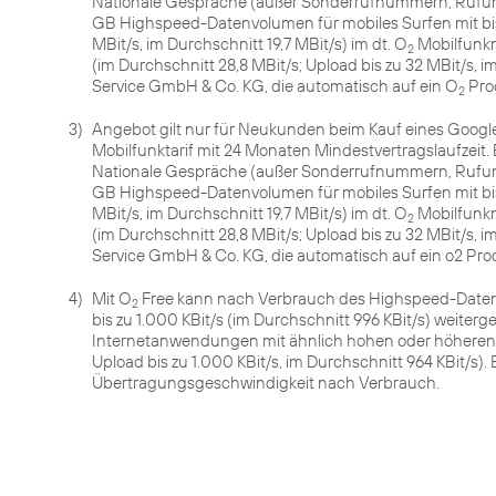
Nationale Gespräche (außer Sonderrufnummern, Rufumle
GB Highspeed-Datenvolumen für mobiles Surfen mit bis 
MBit/s, im Durchschnitt 19,7 MBit/s) im dt. O
Mobilfunkn
2
(im Durchschnitt 28,8 MBit/s; Upload bis zu 32 MBit/s, 
Service GmbH & Co. KG, die automatisch auf ein O
Pro
2
3)
Angebot gilt nur für Neukunden beim Kauf eines Google 
Mobilfunktarif mit 24 Monaten Mindestvertragslaufzeit.
Nationale Gespräche (außer Sonderrufnummern, Rufumle
GB Highspeed-Datenvolumen für mobiles Surfen mit bis 
MBit/s, im Durchschnitt 19,7 MBit/s) im dt. O
Mobilfunkn
2
(im Durchschnitt 28,8 MBit/s; Upload bis zu 32 MBit/s, 
Service GmbH & Co. KG, die automatisch auf ein o2 Pro
4)
Mit O
Free kann nach Verbrauch des Highspeed-Date
2
bis zu 1.000 KBit/s (im Durchschnitt 996 KBit/s) weite
Internetanwendungen mit ähnlich hohen oder höheren
Upload bis zu 1.000 KBit/s, im Durchschnitt 964 KBit/s). 
Übertragungsgeschwindigkeit nach Verbrauch.