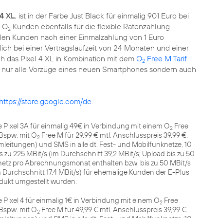
 4 XL
, ist in der Farbe Just Black für einmalig 901 Euro bei
h O
Kunden ebenfalls für die flexible Ratenzahlung
2
hlen Kunden nach einer Einmalzahlung von 1 Euro
ich bei einer Vertragslaufzeit von 24 Monaten und einer
h das Pixel 4 XL in Kombination mit dem
O
Free M Tarif
2
ht nur alle Vorzüge eines neuen Smartphones sondern auch
https://store.google.com/de
.
 Pixel 3A für einmalig 49€ in Verbindung mit einem O
Free
2
 Bspw. mit O
Free M für 29,99 € mtl. Anschlusspreis 39,99 €.
2
itungen) und SMS in alle dt. Fest- und Mobilfunknetze, 10
zu 225 MBit/s (im Durchschnitt 39,2 MBit/s; Upload bis zu 50
etz pro Abrechnungsmonat enthalten bzw. bis zu 50 MBit/s
im Durchschnitt 17,4 MBit/s) für ehemalige Kunden der E-Plus
dukt umgestellt wurden.
Pixel 4 für einmalig 1€ in Verbindung mit einem O
Free
2
 Bspw. mit O
Free M für 49,99 € mtl. Anschlusspreis 39,99 €.
2