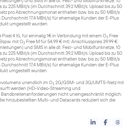
itungen) und SMS in alle dt. Fest- und Mobilfunknetze, 10
zu 225 MBit/s (im Durchschnitt 39,2 MBit/s; Upload bis zu 50
etz pro Abrechnungsmonat enthalten bzw. bis zu 50 MBit/s
im Durchschnitt 17,4 MBit/s) für ehemalige Kunden der E-Plus
dukt umgestellt wurden.
Pixel 4 XL für einmalig 1€ in Verbindung mit einem O
Free
2
 Bspw. mit O
Free M für 54,99 € mtl. Anschlusspreis 39,99 €.
2
itungen) und SMS in alle dt. Fest- und Mobilfunknetze, 10
zu 225 MBit/s (im Durchschnitt 39,2 MBit/s; Upload bis zu 50
etz pro Abrechnungsmonat enthalten bzw. bis zu 50 MBit/s
im Durchschnitt 17,4 MBit/s) für ehemalige Kunden der E-Plus
dukt umgestellt wurden.
nvolumens unendlich im O
2G/GSM- und 3G/UMTS-Netz mit
2
rgesurft werden (HD-Video-Streaming und
 Bandbreitenanforderungen nicht uneingeschränkt möglich;
Bei hinzubestellten Multi- und Datacards reduziert sich die