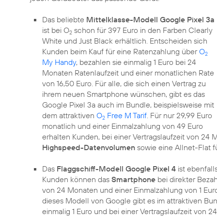
Das beliebte
Mittelklasse-Modell Google Pixel 3a
ist bei O
schon für 397 Euro in den Farben Clearly
2
White und Just Black erhältlich. Entscheiden sich
Kunden beim Kauf für eine Ratenzahlung über
O
2
My Handy
, bezahlen sie einmalig 1 Euro bei 24
Monaten Ratenlaufzeit und einer monatlichen Rate
von 16,50 Euro. Für alle, die sich einen Vertrag zu
ihrem neuen Smartphone wünschen, gibt es das
Google Pixel 3a auch im Bundle, beispielsweise mit
dem attraktiven
O
Free M Tarif
. Für nur 29,99 Euro
2
monatlich und einer Einmalzahlung von 49 Euro
erhalten Kunden, bei einer Vertragslaufzeit von 2
Highspeed-Datenvolumen
sowie eine Allnet-Flat 
Das
Flaggschiff-Modell Google Pixel 4
ist ebenfall
Kunden können das
Smartphone
bei direkter Bezah
von 24 Monaten und einer Einmalzahlung von 1 Eur
dieses Modell von Google gibt es im attraktiven Bu
einmalig 1 Euro und bei einer Vertragslaufzeit von 