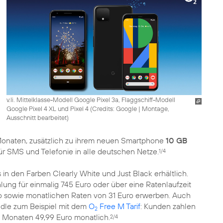
v.li. Mittelklasse-Modell Google Pixel 3a, Flaggschiff-Modell
Google Pixel 4 XL und Pixel 4 (
Credits: Google
|
Montage,
Ausschnitt bearbeitet
)
4 Monaten, zusätzlich zu ihrem neuen Smartphone
10 GB
für SMS und Telefonie in alle deutschen Netze.
1/4
s in den Farben Clearly White und Just Black erhältlich.
lung für einmalig 745 Euro oder über eine Ratenlaufzeit
o sowie monatlichen Raten von 31 Euro erwerben. Auch
ndle zum Beispiel mit dem
O
Free M Tarif
: Kunden zahlen
2
24 Monaten 49,99 Euro monatlich.
2/4