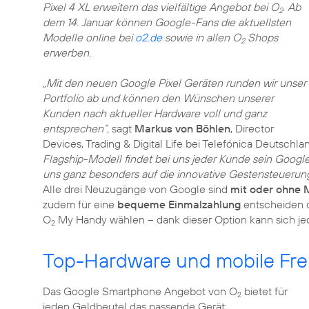
Pixel 4 XL erweitern das vielfältige Angebot bei O
. Ab
2
dem 14. Januar können Google-Fans die aktuellsten
Modelle online bei
o2.de
sowie in allen O
Shops
2
erwerben.
„Mit den neuen Google Pixel Geräten runden wir unser
Portfolio ab und können den Wünschen unserer
Kunden nach aktueller Hardware voll und ganz
entsprechen“,
sagt
Markus von Böhlen
, Director
Devices, Trading & Digital Life bei Telefónica Deutschla
Flagship-Modell findet bei uns jeder Kunde sein Googl
uns ganz besonders auf die innovative Gestensteuerung 
Alle drei Neuzugänge von Google sind
mit oder ohne 
zudem für eine
bequeme Einmalzahlung
entscheiden 
O
My Handy wählen – dank dieser Option kann sich je
2
Top-Hardware und mobile Frei
Das Google Smartphone Angebot von O
bietet für
2
jeden Geldbeutel das passende Gerät: