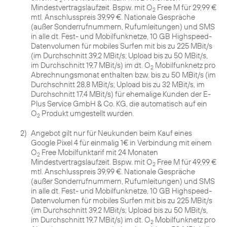
2
Mindestvertragslaufzeit. Bspw. mit O
Free M für 29,99 €
2
mtl. Anschlusspreis 39,99 €. Nationale Gespräche
(außer Sonderrufnummern, Rufumleitungen) und SMS
in alle dt. Fest- und Mobilfunknetze, 10 GB Highspeed-
Datenvolumen für mobiles Surfen mit bis zu 225 MBit/s
(im Durchschnitt 39,2 MBit/s; Upload bis zu 50 MBit/s,
im Durchschnitt 19,7 MBit/s) im dt. O
Mobilfunknetz pro
2
Abrechnungsmonat enthalten bzw. bis zu 50 MBit/s (im
Durchschnitt 28,8 MBit/s; Upload bis zu 32 MBit/s, im
Durchschnitt 17,4 MBit/s) für ehemalige Kunden der E-
Plus Service GmbH & Co. KG, die automatisch auf ein
O
Produkt umgestellt wurden.
2
2)
Angebot gilt nur für Neukunden beim Kauf eines
Google Pixel 4 für einmalig 1€ in Verbindung mit einem
O
Free Mobilfunktarif mit 24 Monaten
2
Mindestvertragslaufzeit. Bspw. mit O
Free M für 49,99 €
2
mtl. Anschlusspreis 39,99 €. Nationale Gespräche
(außer Sonderrufnummern, Rufumleitungen) und SMS
in alle dt. Fest- und Mobilfunknetze, 10 GB Highspeed-
Datenvolumen für mobiles Surfen mit bis zu 225 MBit/s
(im Durchschnitt 39,2 MBit/s; Upload bis zu 50 MBit/s,
im Durchschnitt 19,7 MBit/s) im dt. O
Mobilfunknetz pro
2