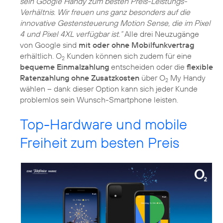
sein Google Handy zum besten Preis-Leistungs-
Verhältnis. Wir freuen uns ganz besonders auf die
innovative Gestensteuerung Motion Sense, die im Pixel
4 und Pixel 4XL verfügbar ist.“
Alle drei Neuzugänge
von Google sind
mit oder ohne Mobilfunkvertrag
erhältlich. O
Kunden können sich zudem für eine
2
bequeme Einmalzahlung
entscheiden oder die
flexible
Ratenzahlung ohne Zusatzkosten
über O
My Handy
2
wählen – dank dieser Option kann sich jeder Kunde
problemlos sein Wunsch-Smartphone leisten.
Top-Hardware und mobile
Freiheit zum besten Preis