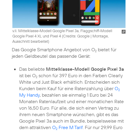
v.li. Mittelklasse-Modell Google Pixel 3a, Flaggschiff-Modell
Google Pixel 4 XL und Pixel 4 (
Credits: Google
|
Montage,
Ausschnitt bearbeitet
)
Das Google Smartphone Angebot von O
bietet für
2
jeden Geldbeutel das passende Gerät:
Das beliebte
Mittelklasse-Modell Google Pixel 3a
ist bei O
schon für 397 Euro in den Farben Clearly
2
White und Just Black erhältlich. Entscheiden sich
Kunden beim Kauf für eine Ratenzahlung über
O
2
My Handy
, bezahlen sie einmalig 1 Euro bei 24
Monaten Ratenlaufzeit und einer monatlichen Rate
von 16,50 Euro. Für alle, die sich einen Vertrag zu
ihrem neuen Smartphone wünschen, gibt es das
Google Pixel 3a auch im Bundle, beispielsweise mit
dem attraktiven
O
Free M Tarif
. Für nur 29,99 Euro
2