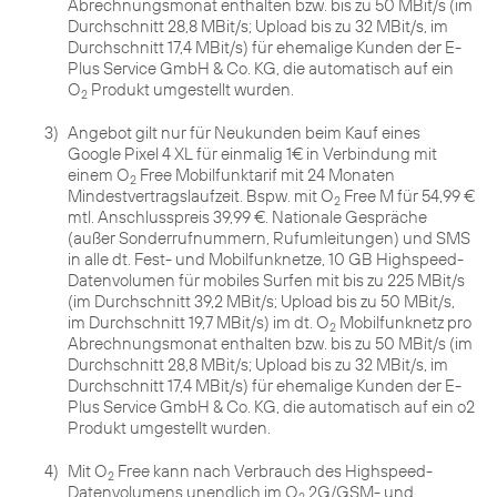
Abrechnungsmonat enthalten bzw. bis zu 50 MBit/s (im
Durchschnitt 28,8 MBit/s; Upload bis zu 32 MBit/s, im
Durchschnitt 17,4 MBit/s) für ehemalige Kunden der E-
Plus Service GmbH & Co. KG, die automatisch auf ein
O
Produkt umgestellt wurden.
2
3)
Angebot gilt nur für Neukunden beim Kauf eines
Google Pixel 4 XL für einmalig 1€ in Verbindung mit
einem O
Free Mobilfunktarif mit 24 Monaten
2
Mindestvertragslaufzeit. Bspw. mit O
Free M für 54,99 €
2
mtl. Anschlusspreis 39,99 €. Nationale Gespräche
(außer Sonderrufnummern, Rufumleitungen) und SMS
in alle dt. Fest- und Mobilfunknetze, 10 GB Highspeed-
Datenvolumen für mobiles Surfen mit bis zu 225 MBit/s
(im Durchschnitt 39,2 MBit/s; Upload bis zu 50 MBit/s,
im Durchschnitt 19,7 MBit/s) im dt. O
Mobilfunknetz pro
2
Abrechnungsmonat enthalten bzw. bis zu 50 MBit/s (im
Durchschnitt 28,8 MBit/s; Upload bis zu 32 MBit/s, im
Durchschnitt 17,4 MBit/s) für ehemalige Kunden der E-
Plus Service GmbH & Co. KG, die automatisch auf ein o2
Produkt umgestellt wurden.
4)
Mit O
Free kann nach Verbrauch des Highspeed-
2
Datenvolumens unendlich im O
2G/GSM- und