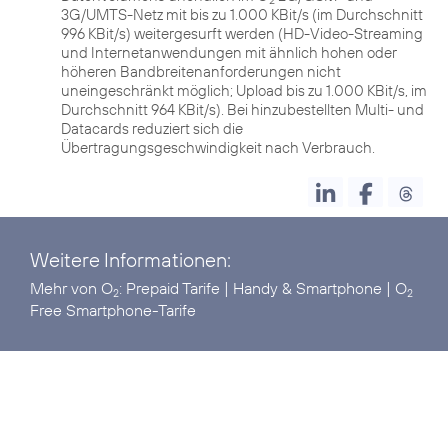
2
3G/UMTS-Netz mit bis zu 1.000 KBit/s (im Durchschnitt
996 KBit/s) weitergesurft werden (HD-Video-Streaming
und Internetanwendungen mit ähnlich hohen oder
höheren Bandbreitenanforderungen nicht
uneingeschränkt möglich; Upload bis zu 1.000 KBit/s, im
Durchschnitt 964 KBit/s). Bei hinzubestellten Multi- und
Datacards reduziert sich die
Übertragungsgeschwindigkeit nach Verbrauch.
Weitere Informationen:
Mehr von O
:
Prepaid Tarife
|
Handy & Smartphone
|
O
2
2
Free Smartphone-Tarife