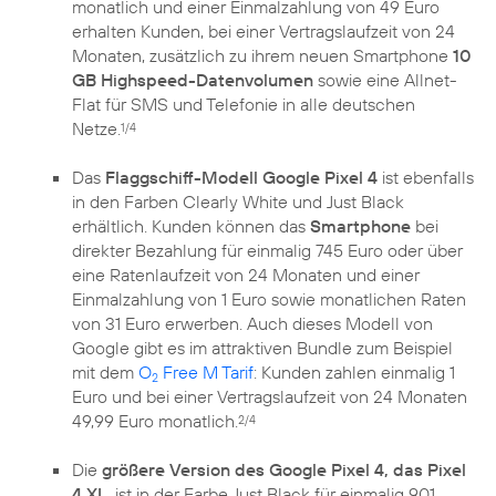
monatlich und einer Einmalzahlung von 49 Euro
erhalten Kunden, bei einer Vertragslaufzeit von 24
Monaten, zusätzlich zu ihrem neuen Smartphone
10
GB Highspeed-Datenvolumen
sowie eine Allnet-
Flat für SMS und Telefonie in alle deutschen
Netze.
1/4
Das
Flaggschiff-Modell Google Pixel 4
ist ebenfalls
in den Farben Clearly White und Just Black
erhältlich. Kunden können das
Smartphone
bei
direkter Bezahlung für einmalig 745 Euro oder über
eine Ratenlaufzeit von 24 Monaten und einer
Einmalzahlung von 1 Euro sowie monatlichen Raten
von 31 Euro erwerben. Auch dieses Modell von
Google gibt es im attraktiven Bundle zum Beispiel
mit dem
O
Free M Tarif
: Kunden zahlen einmalig 1
2
Euro und bei einer Vertragslaufzeit von 24 Monaten
49,99 Euro monatlich.
2/4
Die
größere Version des Google Pixel 4, das Pixel
4 XL
, ist in der Farbe Just Black für einmalig 901