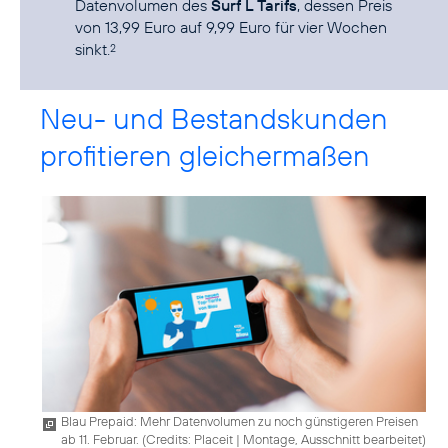
Datenvolumen des
Surf L Tarifs
, dessen Preis
von 13,99 Euro auf 9,99 Euro für vier Wochen
sinkt.
2
Neu- und Bestandskunden
profitieren gleichermaßen
Blau Prepaid: Mehr Datenvolumen zu noch günstigeren Preisen
ab 11. Februar. (
Credits: Placeit
|
Montage, Ausschnitt bearbeitet
)