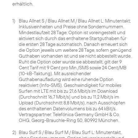
erhältlich.
1)
Blau Allnet S / Blau Allnet M / Blau Allnet L: Minutentakt;
Inklusiveinheiten und Preise ohne Sondernummern.
Mindestlaufzeit 28 Tage; Option ist voreingestellt und
aktiviert sich durch das enthaltene Startguthaben für
die ersten 28 Tage automatisch. Danach erneuert sich
die Option jeweils um weitere 28 Tage, sofern genügend
Guthaben vorhanden ist und sie nicht abbestellt wurde.
Ruht die Option oder wurde sie abbestellt, gilt der 9
Cent Tarif mit 9 Cent pro Min./SMS sowie 24 Cent/MB
(10-kB-Taktung). Mit ausreichender
Guthabenaufladung wird eine ruhende Option
reaktiviert (Info-SMS). Geschwindigkeit für mobiles
Surfen mit LTE mit bis zu 21,6 Mbit/s im Download
(Durchschnitt 16,7 Mbit/s) und bis zu 11,2 Mbit/s im
Upload (Durchschnitt 8,8 Mbit/s), nach Ausschöpfen
des enthaltenen Datenvolumens bis zu 64 kBit/s.
Vertragspartner: Telefónica Germany GmbH & Co.
OHG, Georg-Brauchle-Ring 50, 80992 München.
2)
Blau Surf S / Blau Surf M / Blau Surf L: Minutentakt,