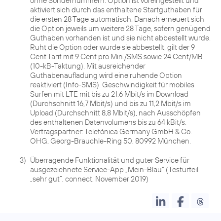
ohne Sondernummern. Option ist voreingestellt und
aktiviert sich durch das enthaltene Startguthaben für
die ersten 28 Tage automatisch. Danach erneuert sich
die Option jeweils um weitere 28 Tage, sofern genügend
Guthaben vorhanden ist und sie nicht abbestellt wurde.
Ruht die Option oder wurde sie abbestellt, gilt der 9
Cent Tarif mit 9 Cent pro Min./SMS sowie 24 Cent/MB
(10-kB-Taktung). Mit ausreichender
Guthabenaufladung wird eine ruhende Option
reaktiviert (Info-SMS). Geschwindigkeit für mobiles
Surfen mit LTE mit bis zu 21,6 Mbit/s im Download
(Durchschnitt 16,7 Mbit/s) und bis zu 11,2 Mbit/s im
Upload (Durchschnitt 8,8 Mbit/s), nach Ausschöpfen
des enthaltenen Datenvolumens bis zu 64 kBit/s.
Vertragspartner: Telefónica Germany GmbH & Co.
OHG, Georg-Brauchle-Ring 50, 80992 München.
3)
Überragende Funktionalität und guter Service für
ausgezeichnete Service-App „Mein-Blau“ (Testurteil