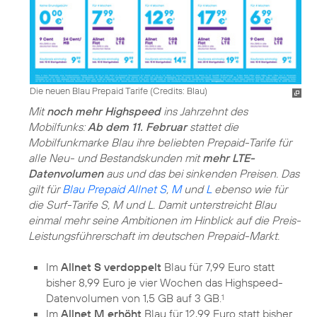
Die neuen Blau Prepaid Tarife (
Credits: Blau
)
Mit
noch mehr Highspeed
ins Jahrzehnt des
Mobilfunks:
Ab dem 11. Februar
stattet die
Mobilfunkmarke Blau ihre beliebten Prepaid-Tarife für
alle Neu- und Bestandskunden mit
mehr LTE-
Datenvolumen
aus und das bei sinkenden Preisen. Das
gilt für
Blau Prepaid Allnet S
,
M
und
L
ebenso wie für
die Surf-Tarife S, M und L. Damit unterstreicht Blau
einmal mehr seine Ambitionen im Hinblick auf die Preis-
Leistungsführerschaft im deutschen Prepaid-Markt.
Im
Allnet S verdoppelt
Blau für 7,99 Euro statt
bisher 8,99 Euro je vier Wochen das Highspeed-
Datenvolumen von 1,5 GB auf 3 GB.
1
Im
Allnet M erhöht
Blau für 12,99 Euro statt bisher