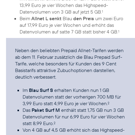
13,99 Euro je vier Wochen das Highspeed-
Datenvolumen von 3 GB auf jetzt 5 GB.
1
Beim
Allnet L senkt
Blau
den Preis
um zwei Euro
auf 17,99 Euro je vier Wochen und erhöht das
Datenvolumen auf satte 7 GB statt bisher 4 GB.
1
Neben den beliebten
Prepaid Allnet-Tarifen
werden
ab dem 11. Februar zusätzlich die Blau Prepaid Surf-
Tarife, welche besonders für Kunden des 9 Cent
Basistarifs attraktive Zubuchoptionen darstellen,
deutlich verbessert.
Im
Blau Surf S
erhalten Kunden nun 1 GB
Datenvolumen statt der vorherigen 700 MB für
3,99 Euro statt 4,99 Euro je vier Wochen.
2
Das
Paket Surf M
enthält statt 1,75 GB nun 3 GB
Datenvolumen für nur 6,99 Euro für vier Wochen
statt 8,99 Euro.
2
Von 4 GB auf 4,5 GB erhöht sich das Highspeed-