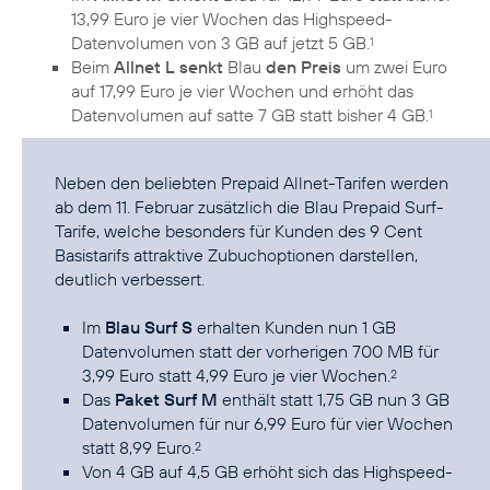
13,99 Euro je vier Wochen das Highspeed-
Datenvolumen von 3 GB auf jetzt 5 GB.
1
Beim
Allnet L senkt
Blau
den Preis
um zwei Euro
auf 17,99 Euro je vier Wochen und erhöht das
Datenvolumen auf satte 7 GB statt bisher 4 GB.
1
Neben den beliebten
Prepaid Allnet-Tarifen
werden
ab dem 11. Februar zusätzlich die Blau Prepaid Surf-
Tarife, welche besonders für Kunden des 9 Cent
Basistarifs attraktive Zubuchoptionen darstellen,
deutlich verbessert.
Im
Blau Surf S
erhalten Kunden nun 1 GB
Datenvolumen statt der vorherigen 700 MB für
3,99 Euro statt 4,99 Euro je vier Wochen.
2
Das
Paket Surf M
enthält statt 1,75 GB nun 3 GB
Datenvolumen für nur 6,99 Euro für vier Wochen
statt 8,99 Euro.
2
Von 4 GB auf 4,5 GB erhöht sich das Highspeed-