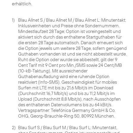
erhältlich.
1)
Blau Allnet S / Blau Allnet M / Blau Allnet L: Minutentakt;
Inklusiveinheiten und Preise ohne Sondernummern.
Mindestlaufzeit 28 Tage; Option ist voreingestellt und
aktiviert sich durch das enthaltene Startguthaben für
die ersten 28 Tage automatisch. Danach erneuert sich
die Option jeweils um weitere 28 Tage, sofern genügend
Guthaben vorhanden ist und sie nicht abbestellt wurde.
Ruht die Option oder wurde sie abbestellt, gilt der 9
Cent Tarif mit 9 Cent pro Min./SMS sowie 24 Cent/MB
(10-kB-Taktung). Mit ausreichender
Guthabenaufladung wird eine ruhende Option
reaktiviert (Info-SMS). Geschwindigkeit für mobiles
Surfen mit LTE mit bis zu 21,6 Mbit/s im Download
(Durchschnitt 16,7 Mbit/s) und bis zu 11,2 Mbit/s im
Upload (Durchschnitt 8,8 Mbit/s), nach Ausschöpfen
des enthaltenen Datenvolumens bis zu 64 kBit/s.
Vertragspartner: Telefónica Germany GmbH & Co.
OHG, Georg-Brauchle-Ring 50, 80992 München.
2)
Blau Surf S / Blau Surf M / Blau Surf L: Minutentakt,