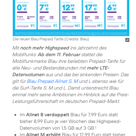
Die neuen Blau Prepaid Tarife (
Credits: Blau
)
Mit
noch mehr Highspeed
ins Jahrzehnt des
Mobilfunks:
Ab dem 11. Februar
stattet die
Mobilfunkmarke Blau ihre beliebten Prepaid-Tarife für
alle Neu- und Bestandskunden mit
mehr LTE-
Datenvolumen
aus und das bei sinkenden Preisen. Das
gilt für
Blau Prepaid Allnet S
,
M
und
L
ebenso wie für
die Surf-Tarife S, M und L. Damit unterstreicht Blau
einmal mehr seine Ambitionen im Hinblick auf die Preis-
Leistungsführerschaft im deutschen Prepaid-Markt.
Im
Allnet S verdoppelt
Blau für 7,99 Euro statt
bisher 8,99 Euro je vier Wochen das Highspeed-
Datenvolumen von 1,5 GB auf 3 GB.
1
Im
Allnet M erhöht
Blau für 12,99 Euro statt bisher