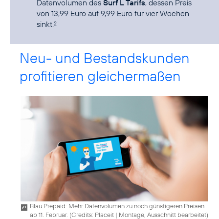
Datenvolumen des
Surf L Tarifs
, dessen Preis
von 13,99 Euro auf 9,99 Euro für vier Wochen
sinkt.
2
Neu- und Bestandskunden
profitieren gleichermaßen
Blau Prepaid: Mehr Datenvolumen zu noch günstigeren Preisen
ab 11. Februar. (
Credits: Placeit
|
Montage, Ausschnitt bearbeitet
)