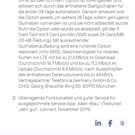
ohne Sondernummern. Option ist voreingestellt und
aktiviert sich durch das enthaltene Startguthaben für
die ersten 28 Tage automatisch. Danach erneuert sich
die Option jeweils um weitere 28 Tage, sofern genügend
Guthaben vorhanden ist und sie nicht abbestellt wurde.
Ruht die Option oder wurde sie abbestellt, gilt der 9
Cent Tarif mit 9 Cent pro Min./SMS sowie 24 Cent/MB
(10-kB-Taktung). Mit ausreichender
Guthabenaufladung wird eine ruhende Option
reaktiviert (Info-SMS). Geschwindigkeit für mobiles
Surfen mit LTE mit bis zu 21,6 Mbit/s im Download
(Durchschnitt 16,7 Mbit/s) und bis zu 11,2 Mbit/s im
Upload (Durchschnitt 8,8 Mbit/s), nach Ausschöpfen
des enthaltenen Datenvolumens bis zu 64 kBit/s.
Vertragspartner: Telefónica Germany GmbH & Co.
OHG, Georg-Brauchle-Ring 50, 80992 München.
3)
Überragende Funktionalität und guter Service für
ausgezeichnete Service-App „Mein-Blau“ (Testurteil