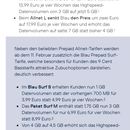
13,99 Euro je vier Wochen das Highspeed-
Datenvolumen von 3 GB auf jetzt 5 GB.
1
Beim
Allnet L senkt
Blau
den Preis
um zwei Euro
auf 17,99 Euro je vier Wochen und erhöht das
Datenvolumen auf satte 7 GB statt bisher 4 GB.
1
Neben den beliebten
Prepaid Allnet-Tarifen
werden
ab dem 11. Februar zusätzlich die Blau Prepaid Surf-
Tarife, welche besonders für Kunden des 9 Cent
Basistarifs attraktive Zubuchoptionen darstellen,
deutlich verbessert.
Im
Blau Surf S
erhalten Kunden nun 1 GB
Datenvolumen statt der vorherigen 700 MB für
3,99 Euro statt 4,99 Euro je vier Wochen.
2
Das
Paket Surf M
enthält statt 1,75 GB nun 3 GB
Datenvolumen für nur 6,99 Euro für vier Wochen
statt 8,99 Euro.
2
Von 4 GB auf 4,5 GB erhöht sich das Highspeed-