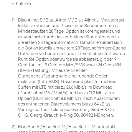
erhältlich.
1)
Blau Allnet S / Blau Allnet M / Blau Allnet L: Minutentakt;
Inklusiveinheiten und Preise ohne Sondernummern.
Mindestlaufzeit 28 Tage; Option ist voreingestellt und
aktiviert sich durch das enthaltene Startguthaben für
die ersten 28 Tage automatisch. Danach erneuert sich
die Option jeweils um weitere 28 Tage, sofern genügend
Guthaben vorhanden ist und sie nicht abbestellt wurde.
Ruht die Option oder wurde sie abbestellt, gilt der 9
Cent Tarif mit 9 Cent pro Min./SMS sowie 24 Cent/MB
(10-kB-Taktung). Mit ausreichender
Guthabenaufladung wird eine ruhende Option
reaktiviert (Info-SMS). Geschwindigkeit für mobiles
Surfen mit LTE mit bis zu 21,6 Mbit/s im Download
(Durchschnitt 16,7 Mbit/s) und bis zu 11,2 Mbit/s im
Upload (Durchschnitt 8,8 Mbit/s), nach Ausschöpfen
des enthaltenen Datenvolumens bis zu 64 kBit/s.
Vertragspartner: Telefónica Germany GmbH & Co.
OHG, Georg-Brauchle-Ring 50, 80992 München.
2)
Blau Surf S / Blau Surf M / Blau Surf L: Minutentakt,