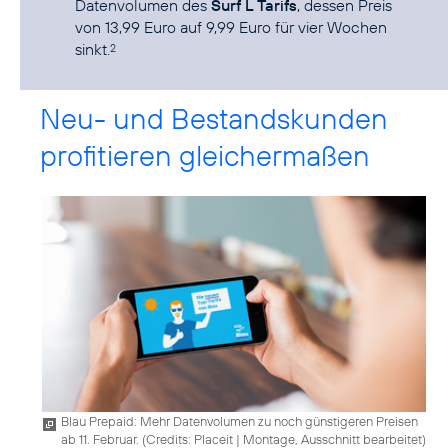
Datenvolumen des
Surf L Tarifs
, dessen Preis
von 13,99 Euro auf 9,99 Euro für vier Wochen
sinkt.
2
Neu- und Bestandskunden
profitieren gleichermaßen
Blau Prepaid: Mehr Datenvolumen zu noch günstigeren Preisen
ab 11. Februar. (
Credits: Placeit
|
Montage, Ausschnitt bearbeitet
)