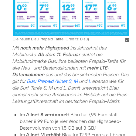
Die neuen Blau Prepaid Tarife (
Credits: Blau
)
Mit
noch mehr Highspeed
ins Jahrzehnt des
Mobilfunks:
Ab dem 11. Februar
stattet die
Mobilfunkmarke Blau ihre beliebten Prepaid-Tarife für
alle Neu- und Bestandskunden mit
mehr LTE-
Datenvolumen
aus und das bei sinkenden Preisen. Das
gilt für
Blau Prepaid Allnet S
,
M
und
L
ebenso wie für
die Surf-Tarife S, M und L. Damit unterstreicht Blau
einmal mehr seine Ambitionen im Hinblick auf die Preis-
Leistungsführerschaft im deutschen Prepaid-Markt.
Im
Allnet S verdoppelt
Blau für 7,99 Euro statt
bisher 8,99 Euro je vier Wochen das Highspeed-
Datenvolumen von 1,5 GB auf 3 GB.
1
Im
Allnet M erhöht
Blau für 12,99 Euro statt bisher