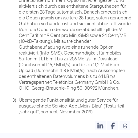
ohne Sondernummern. Option ist voreingestellt und
aktiviert sich durch das enthaltene Startguthaben für
die ersten 28 Tage automatisch. Danach erneuert sich
die Option jeweils um weitere 28 Tage, sofern genügend
Guthaben vorhanden ist und sie nicht abbestellt wurde.
Ruht die Option oder wurde sie abbestellt, gilt der 9
Cent Tarif mit 9 Cent pro Min./SMS sowie 24 Cent/MB
(10-kB-Taktung). Mit ausreichender
Guthabenaufladung wird eine ruhende Option
reaktiviert (Info-SMS). Geschwindigkeit für mobiles
Surfen mit LTE mit bis zu 21,6 Mbit/s im Download
(Durchschnitt 16,7 Mbit/s) und bis zu 11,2 Mbit/s im
Upload (Durchschnitt 8,8 Mbit/s), nach Ausschöpfen
des enthaltenen Datenvolumens bis zu 64 kBit/s.
Vertragspartner: Telefónica Germany GmbH & Co.
OHG, Georg-Brauchle-Ring 50, 80992 München.
3)
Überragende Funktionalität und guter Service für
ausgezeichnete Service-App „Mein-Blau“ (Testurteil