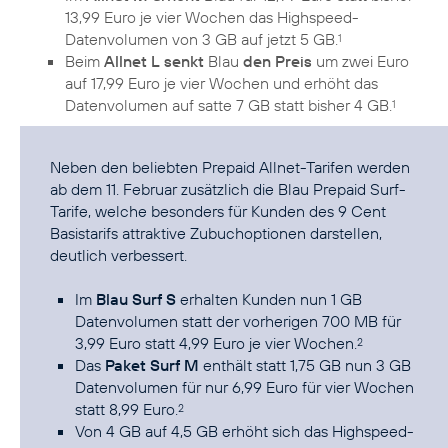
13,99 Euro je vier Wochen das Highspeed-
Datenvolumen von 3 GB auf jetzt 5 GB.
1
Beim
Allnet L senkt
Blau
den Preis
um zwei Euro
auf 17,99 Euro je vier Wochen und erhöht das
Datenvolumen auf satte 7 GB statt bisher 4 GB.
1
Neben den beliebten
Prepaid Allnet-Tarifen
werden
ab dem 11. Februar zusätzlich die Blau Prepaid Surf-
Tarife, welche besonders für Kunden des 9 Cent
Basistarifs attraktive Zubuchoptionen darstellen,
deutlich verbessert.
Im
Blau Surf S
erhalten Kunden nun 1 GB
Datenvolumen statt der vorherigen 700 MB für
3,99 Euro statt 4,99 Euro je vier Wochen.
2
Das
Paket Surf M
enthält statt 1,75 GB nun 3 GB
Datenvolumen für nur 6,99 Euro für vier Wochen
statt 8,99 Euro.
2
Von 4 GB auf 4,5 GB erhöht sich das Highspeed-