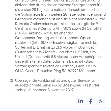
ohne Sondernummern. Option ist voreingestellt und
aktiviert sich durch das enthaltene Startguthaben für
die ersten 28 Tage automatisch. Danach erneuert sich
die Option jeweils um weitere 28 Tage, sofern genügend
Guthaben vorhanden ist und sie nicht abbestellt wurde.
Ruht die Option oder wurde sie abbestellt, gilt der 9
Cent Tarif mit 9 Cent pro Min./SMS sowie 24 Cent/MB
(10-kB-Taktung). Mit ausreichender
Guthabenaufladung wird eine ruhende Option
reaktiviert (Info-SMS). Geschwindigkeit für mobiles
Surfen mit LTE mit bis zu 21,6 Mbit/s im Download
(Durchschnitt 16,7 Mbit/s) und bis zu 11,2 Mbit/s im
Upload (Durchschnitt 8,8 Mbit/s), nach Ausschöpfen
des enthaltenen Datenvolumens bis zu 64 kBit/s.
Vertragspartner: Telefónica Germany GmbH & Co.
OHG, Georg-Brauchle-Ring 50, 80992 München.
3)
Überragende Funktionalität und guter Service für
ausgezeichnete Service-App „Mein-Blau“ (Testurteil