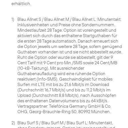
erhältlich.
1)
Blau Allnet S / Blau Allnet M / Blau Allnet L: Minutentakt;
Inklusiveinheiten und Preise ohne Sondernummern.
Mindestlaufzeit 28 Tage; Option ist voreingestellt und
aktiviert sich durch das enthaltene Startguthaben für
die ersten 28 Tage automatisch. Danach erneuert sich
die Option jeweils um weitere 28 Tage, sofern genügend
Guthaben vorhanden ist und sie nicht abbestellt wurde.
Ruht die Option oder wurde sie abbestellt, gilt der 9
Cent Tarif mit 9 Cent pro Min./SMS sowie 24 Cent/MB
(10-kB-Taktung). Mit ausreichender
Guthabenaufladung wird eine ruhende Option
reaktiviert (Info-SMS). Geschwindigkeit für mobiles
Surfen mit LTE mit bis zu 21,6 Mbit/s im Download
(Durchschnitt 16,7 Mbit/s) und bis zu 11,2 Mbit/s im
Upload (Durchschnitt 8,8 Mbit/s), nach Ausschöpfen
des enthaltenen Datenvolumens bis zu 64 kBit/s.
Vertragspartner: Telefónica Germany GmbH & Co.
OHG, Georg-Brauchle-Ring 50, 80992 München.
2)
Blau Surf S / Blau Surf M / Blau Surf L: Minutentakt,