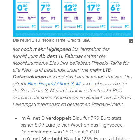
Die neuen Blau Prepaid Tarife (
Credits: Blau
)
Mit
noch mehr Highspeed
ins Jahrzehnt des
Mobilfunks:
Ab dem 11. Februar
stattet die
Mobilfunkmarke Blau ihre beliebten Prepaid-Tarife für
alle Neu- und Bestandskunden mit
mehr LTE-
Datenvolumen
aus und das bei sinkenden Preisen. Das
gilt für
Blau Prepaid Allnet S
,
M
und
L
ebenso wie für
die Surf-Tarife S, M und L. Damit unterstreicht Blau
einmal mehr seine Ambitionen im Hinblick auf die Preis-
Leistungsführerschaft im deutschen Prepaid-Markt.
Im
Allnet S verdoppelt
Blau für 7,99 Euro statt
bisher 8,99 Euro je vier Wochen das Highspeed-
Datenvolumen von 1,5 GB auf 3 GB.
1
Im
Allnet M erhöht
Blau für 12,99 Euro statt bisher