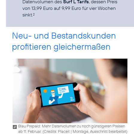
Datenvolumen des
Surf L Tarifs
, dessen Preis
von 13,99 Euro auf 9,99 Euro für vier Wochen
sinkt.
2
Neu- und Bestandskunden
profitieren gleichermaßen
Blau Prepaid: Mehr Datenvolumen zu noch günstigeren Preisen
ab 11. Februar. (
Credits: Placeit
|
Montage, Ausschnitt bearbeitet
)