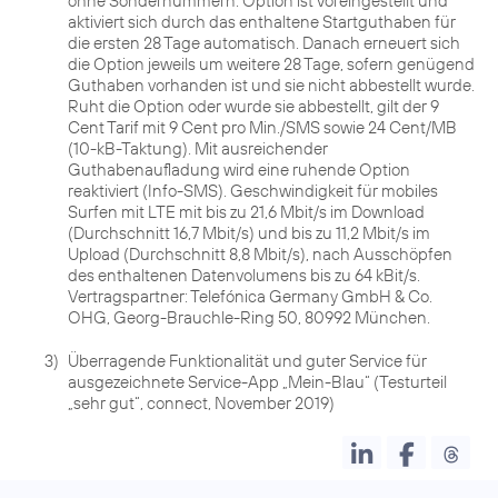
ohne Sondernummern. Option ist voreingestellt und
aktiviert sich durch das enthaltene Startguthaben für
die ersten 28 Tage automatisch. Danach erneuert sich
die Option jeweils um weitere 28 Tage, sofern genügend
Guthaben vorhanden ist und sie nicht abbestellt wurde.
Ruht die Option oder wurde sie abbestellt, gilt der 9
Cent Tarif mit 9 Cent pro Min./SMS sowie 24 Cent/MB
(10-kB-Taktung). Mit ausreichender
Guthabenaufladung wird eine ruhende Option
reaktiviert (Info-SMS). Geschwindigkeit für mobiles
Surfen mit LTE mit bis zu 21,6 Mbit/s im Download
(Durchschnitt 16,7 Mbit/s) und bis zu 11,2 Mbit/s im
Upload (Durchschnitt 8,8 Mbit/s), nach Ausschöpfen
des enthaltenen Datenvolumens bis zu 64 kBit/s.
Vertragspartner: Telefónica Germany GmbH & Co.
OHG, Georg-Brauchle-Ring 50, 80992 München.
3)
Überragende Funktionalität und guter Service für
ausgezeichnete Service-App „Mein-Blau“ (Testurteil