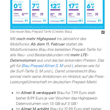
Die neuen Blau Prepaid Tarife (
Credits: Blau
)
Mit
noch mehr Highspeed
ins Jahrzehnt des
Mobilfunks:
Ab dem 11. Februar
stattet die
Mobilfunkmarke Blau ihre beliebten Prepaid-Tarife für
alle Neu- und Bestandskunden mit
mehr LTE-
Datenvolumen
aus und das bei sinkenden Preisen. Das
gilt für
Blau Prepaid Allnet S
,
M
und
L
ebenso wie für
die Surf-Tarife S, M und L. Damit unterstreicht Blau
einmal mehr seine Ambitionen im Hinblick auf die Preis-
Leistungsführerschaft im deutschen Prepaid-Markt.
Im
Allnet S verdoppelt
Blau für 7,99 Euro statt
bisher 8,99 Euro je vier Wochen das Highspeed-
Datenvolumen von 1,5 GB auf 3 GB.
1
Im
Allnet M erhöht
Blau für 12,99 Euro statt bisher