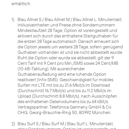
erhältlich.
1)
Blau Allnet S / Blau Allnet M / Blau Allnet L: Minutentakt;
Inklusiveinheiten und Preise ohne Sondernummern.
Mindestlaufzeit 28 Tage; Option ist voreingestellt und
aktiviert sich durch das enthaltene Startguthaben für
die ersten 28 Tage automatisch. Danach erneuert sich
die Option jeweils um weitere 28 Tage, sofern genügend
Guthaben vorhanden ist und sie nicht abbestellt wurde.
Ruht die Option oder wurde sie abbestellt, gilt der 9
Cent Tarif mit 9 Cent pro Min./SMS sowie 24 Cent/MB
(10-kB-Taktung). Mit ausreichender
Guthabenaufladung wird eine ruhende Option
reaktiviert (Info-SMS). Geschwindigkeit für mobiles
Surfen mit LTE mit bis zu 21,6 Mbit/s im Download
(Durchschnitt 16,7 Mbit/s) und bis zu 11,2 Mbit/s im
Upload (Durchschnitt 8,8 Mbit/s), nach Ausschöpfen
des enthaltenen Datenvolumens bis zu 64 kBit/s.
Vertragspartner: Telefónica Germany GmbH & Co.
OHG, Georg-Brauchle-Ring 50, 80992 München.
2)
Blau Surf S / Blau Surf M / Blau Surf L: Minutentakt,