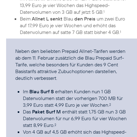
13,99 Euro je vier Wochen das Highspeed-
Datenvolumen von 3 GB auf jetzt 5 GB.
1
Beim
Allnet L senkt
Blau
den Preis
um zwei Euro
auf 17,99 Euro je vier Wochen und erhöht das
Datenvolumen auf satte 7 GB statt bisher 4 GB.
1
Neben den beliebten
Prepaid Allnet-Tarifen
werden
ab dem 11. Februar zusätzlich die Blau Prepaid Surf-
Tarife, welche besonders für Kunden des 9 Cent
Basistarifs attraktive Zubuchoptionen darstellen,
deutlich verbessert.
Im
Blau Surf S
erhalten Kunden nun 1 GB
Datenvolumen statt der vorherigen 700 MB für
3,99 Euro statt 4,99 Euro je vier Wochen.
2
Das
Paket Surf M
enthält statt 1,75 GB nun 3 GB
Datenvolumen für nur 6,99 Euro für vier Wochen
statt 8,99 Euro.
2
Von 4 GB auf 4,5 GB erhöht sich das Highspeed-