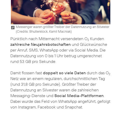
Messenger waren größter Treiber der Datennutzung an Silvester
(
Credits: Shutterstock, Kamil Macniak
)
Pünktlich nach Mitternacht versendeten O
Kunden
2
zahlreiche Neujahrsbotschaften
und Glückwünsche
per Anruf, SMS, WhatsApp oder via Social Media. Die
Datennutzung von 0 bis 1 Uhr betrug umgerechnet
rund 53 GB pro Sekunde.
Damit flossen fast
doppelt so viele Daten
durch das O
2
Netz wie an einem regulären, durchschnittlichen Tag
(rund 31,8 GB pro Sekunde). Größter Treiber der
Datennutzung an Silvester waren die zahlreichen
Messaging-Dienste und
Social Media-Plattformen
.
Dabei wurde das Feld von WhatsApp angeführt, gefolgt
von Instagram, Facebook und Snapchat.