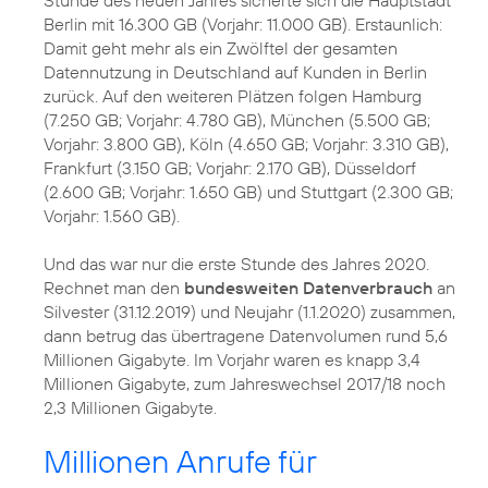
Berlin mit 16.300 GB (Vorjahr: 11.000 GB). Erstaunlich:
Damit geht mehr als ein Zwölftel der gesamten
Datennutzung in Deutschland auf Kunden in Berlin
zurück. Auf den weiteren Plätzen folgen Hamburg
(7.250 GB; Vorjahr: 4.780 GB), München (5.500 GB;
Vorjahr: 3.800 GB), Köln (4.650 GB; Vorjahr: 3.310 GB),
Frankfurt (3.150 GB; Vorjahr: 2.170 GB), Düsseldorf
(2.600 GB; Vorjahr: 1.650 GB) und Stuttgart (2.300 GB;
Vorjahr: 1.560 GB).
Und das war nur die erste Stunde des Jahres 2020.
Rechnet man den
bundesweiten Datenverbrauch
an
Silvester (31.12.2019) und Neujahr (1.1.2020) zusammen,
dann betrug das übertragene Datenvolumen rund 5,6
Millionen Gigabyte. Im Vorjahr waren es knapp 3,4
Millionen Gigabyte, zum Jahreswechsel 2017/18 noch
2,3 Millionen Gigabyte.
Millionen Anrufe für