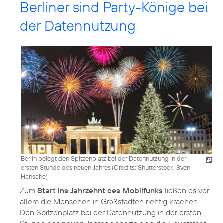
Berliner sind Party-Könige bei
der Datennutzung
Berlin belegt den Spitzenplatz bei der Datennutzung in der
ersten Stunde des neuen Jahres (
Credits: Shutterstock, Sven
Hansche
)
Zum
Start ins Jahrzehnt des Mobilfunks
ließen es vor
allem die Menschen in Großstädten richtig krachen.
Den Spitzenplatz bei der Datennutzung in der ersten
Stunde des neuen Jahres sicherte sich die Hauptstadt