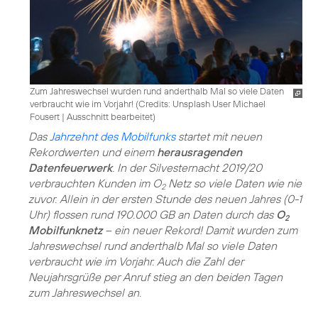
Zum Jahreswechsel wurden rund anderthalb Mal so viele Daten
verbraucht wie im Vorjahr! (
Credits: Unsplash User Michael
Fousert
|
Ausschnitt bearbeitet
)
Das
Jahrzehnt des Mobilfunks
startet mit neuen
Rekordwerten und einem
herausragenden
Datenfeuerwerk
. In der Silvesternacht 2019/20
verbrauchten Kunden im O
Netz so viele Daten wie nie
2
zuvor. Allein in der ersten Stunde des neuen Jahres (0-1
Uhr) flossen rund 190.000 GB an Daten durch das
O
2
Mobilfunknetz
– ein neuer Rekord! Damit wurden zum
Jahreswechsel rund anderthalb Mal so viele Daten
verbraucht wie im Vorjahr. Auch die Zahl der
Neujahrsgrüße per Anruf stieg an den beiden Tagen
zum Jahreswechsel an.