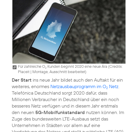
Für zahlreiche O
Kunden beginnt 2020 eine neue Ära (
Credits:
2
Placeit
|
Montage, Ausschnitt bearbeitet
)
Der Start
ins neue Jahr bildet auch den Auftakt für ein
weiteres, enormes
Netzausbauprogramm im O
Netz
.
2
Telefónica Deutschland sorgt 2020 dafür, dass
Millionen Verbraucher in Deutschland über ein noch
besseres Netz verfügen und in diesem Jahr erstmals
den neuen
5G-Mobilfunkstandard
nutzen können. Im
Zuge des bundesweiten LTE-Ausbaus setzt das
Unternehmen in Städten vor allem auf eine
Verdichtung des Netzes und stellt zusätzliche LTE (4G)-