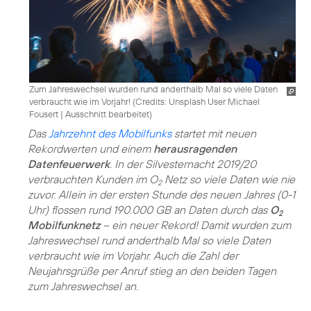
Zum Jahreswechsel wurden rund anderthalb Mal so viele Daten
verbraucht wie im Vorjahr! (
Credits: Unsplash User Michael
Fousert
|
Ausschnitt bearbeitet
)
Das
Jahrzehnt des Mobilfunks
startet mit neuen
Rekordwerten und einem
herausragenden
Datenfeuerwerk
. In der Silvesternacht 2019/20
verbrauchten Kunden im O
Netz so viele Daten wie nie
2
zuvor. Allein in der ersten Stunde des neuen Jahres (0-1
Uhr) flossen rund 190.000 GB an Daten durch das
O
2
Mobilfunknetz
– ein neuer Rekord! Damit wurden zum
Jahreswechsel rund anderthalb Mal so viele Daten
verbraucht wie im Vorjahr. Auch die Zahl der
Neujahrsgrüße per Anruf stieg an den beiden Tagen
zum Jahreswechsel an.