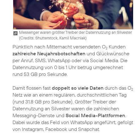
Messenger waren größter Treiber der Datennutzung an Silvester
(
Credits: Shutterstock, Kamil Macniak
)
Pünktlich nach Mitternacht versendeten O
Kunden
2
zahlreiche Neujahrsbotschaften
und Glückwünsche
per Anruf, SMS, WhatsApp oder via Social Media. Die
Datennutzung von 0 bis 1 Uhr betrug umgerechnet
rund 53 GB pro Sekunde.
Damit flossen fast
doppelt so viele Daten
durch das O
2
Netz wie an einem regulären, durchschnittlichen Tag
(rund 31,8 GB pro Sekunde). Größter Treiber der
Datennutzung an Silvester waren die zahlreichen
Messaging-Dienste und
Social Media-Plattformen
.
Dabei wurde das Feld von WhatsApp angeführt, gefolgt
von Instagram, Facebook und Snapchat.