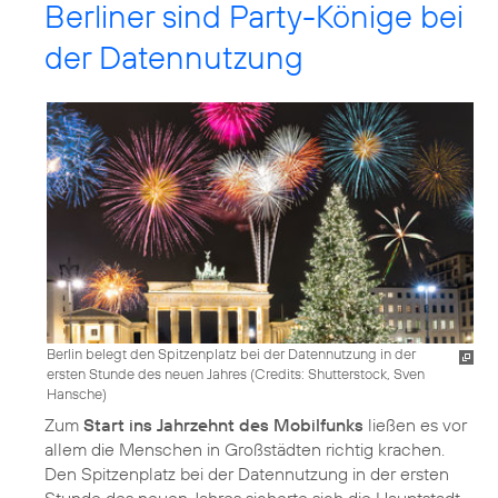
Berliner sind Party-Könige bei
der Datennutzung
Berlin belegt den Spitzenplatz bei der Datennutzung in der
ersten Stunde des neuen Jahres (
Credits: Shutterstock, Sven
Hansche
)
Zum
Start ins Jahrzehnt des Mobilfunks
ließen es vor
allem die Menschen in Großstädten richtig krachen.
Den Spitzenplatz bei der Datennutzung in der ersten
Stunde des neuen Jahres sicherte sich die Hauptstadt