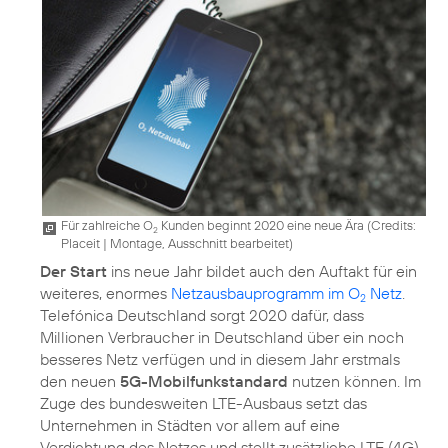
Für zahlreiche O
Kunden beginnt 2020 eine neue Ära (
Credits:
2
Placeit
|
Montage, Ausschnitt bearbeitet
)
Der Start
ins neue Jahr bildet auch den Auftakt für ein
weiteres, enormes
Netzausbauprogramm im O
Netz
.
2
Telefónica Deutschland sorgt 2020 dafür, dass
Millionen Verbraucher in Deutschland über ein noch
besseres Netz verfügen und in diesem Jahr erstmals
den neuen
5G-Mobilfunkstandard
nutzen können. Im
Zuge des bundesweiten LTE-Ausbaus setzt das
Unternehmen in Städten vor allem auf eine
Verdichtung des Netzes und stellt zusätzliche LTE (4G)-