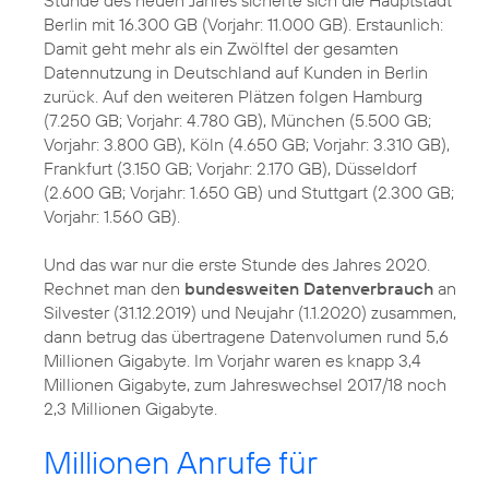
Berlin mit 16.300 GB (Vorjahr: 11.000 GB). Erstaunlich:
Damit geht mehr als ein Zwölftel der gesamten
Datennutzung in Deutschland auf Kunden in Berlin
zurück. Auf den weiteren Plätzen folgen Hamburg
(7.250 GB; Vorjahr: 4.780 GB), München (5.500 GB;
Vorjahr: 3.800 GB), Köln (4.650 GB; Vorjahr: 3.310 GB),
Frankfurt (3.150 GB; Vorjahr: 2.170 GB), Düsseldorf
(2.600 GB; Vorjahr: 1.650 GB) und Stuttgart (2.300 GB;
Vorjahr: 1.560 GB).
Und das war nur die erste Stunde des Jahres 2020.
Rechnet man den
bundesweiten Datenverbrauch
an
Silvester (31.12.2019) und Neujahr (1.1.2020) zusammen,
dann betrug das übertragene Datenvolumen rund 5,6
Millionen Gigabyte. Im Vorjahr waren es knapp 3,4
Millionen Gigabyte, zum Jahreswechsel 2017/18 noch
2,3 Millionen Gigabyte.
Millionen Anrufe für