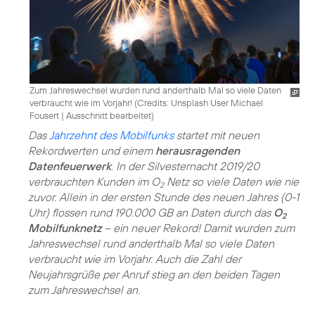
Zum Jahreswechsel wurden rund anderthalb Mal so viele Daten
verbraucht wie im Vorjahr! (
Credits: Unsplash User Michael
Fousert
|
Ausschnitt bearbeitet
)
Das
Jahrzehnt des Mobilfunks
startet mit neuen
Rekordwerten und einem
herausragenden
Datenfeuerwerk
. In der Silvesternacht 2019/20
verbrauchten Kunden im O
Netz so viele Daten wie nie
2
zuvor. Allein in der ersten Stunde des neuen Jahres (0-1
Uhr) flossen rund 190.000 GB an Daten durch das
O
2
Mobilfunknetz
– ein neuer Rekord! Damit wurden zum
Jahreswechsel rund anderthalb Mal so viele Daten
verbraucht wie im Vorjahr. Auch die Zahl der
Neujahrsgrüße per Anruf stieg an den beiden Tagen
zum Jahreswechsel an.