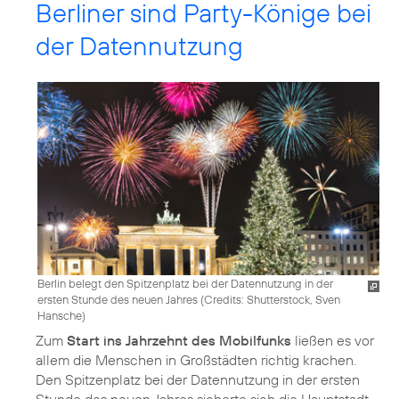
Berliner sind Party-Könige bei
der Datennutzung
Berlin belegt den Spitzenplatz bei der Datennutzung in der
ersten Stunde des neuen Jahres (
Credits: Shutterstock, Sven
Hansche
)
Zum
Start ins Jahrzehnt des Mobilfunks
ließen es vor
allem die Menschen in Großstädten richtig krachen.
Den Spitzenplatz bei der Datennutzung in der ersten
Stunde des neuen Jahres sicherte sich die Hauptstadt