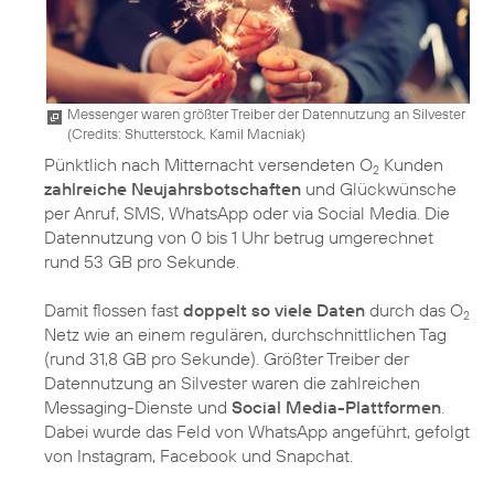
Messenger waren größter Treiber der Datennutzung an Silvester
(
Credits: Shutterstock, Kamil Macniak
)
Pünktlich nach Mitternacht versendeten O
Kunden
2
zahlreiche Neujahrsbotschaften
und Glückwünsche
per Anruf, SMS, WhatsApp oder via Social Media. Die
Datennutzung von 0 bis 1 Uhr betrug umgerechnet
rund 53 GB pro Sekunde.
Damit flossen fast
doppelt so viele Daten
durch das O
2
Netz wie an einem regulären, durchschnittlichen Tag
(rund 31,8 GB pro Sekunde). Größter Treiber der
Datennutzung an Silvester waren die zahlreichen
Messaging-Dienste und
Social Media-Plattformen
.
Dabei wurde das Feld von WhatsApp angeführt, gefolgt
von Instagram, Facebook und Snapchat.