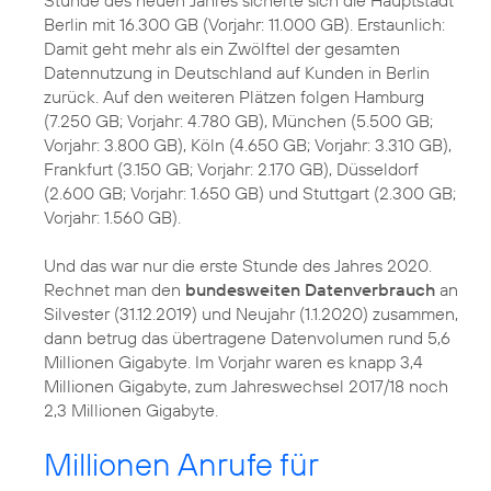
Berlin mit 16.300 GB (Vorjahr: 11.000 GB). Erstaunlich:
Damit geht mehr als ein Zwölftel der gesamten
Datennutzung in Deutschland auf Kunden in Berlin
zurück. Auf den weiteren Plätzen folgen Hamburg
(7.250 GB; Vorjahr: 4.780 GB), München (5.500 GB;
Vorjahr: 3.800 GB), Köln (4.650 GB; Vorjahr: 3.310 GB),
Frankfurt (3.150 GB; Vorjahr: 2.170 GB), Düsseldorf
(2.600 GB; Vorjahr: 1.650 GB) und Stuttgart (2.300 GB;
Vorjahr: 1.560 GB).
Und das war nur die erste Stunde des Jahres 2020.
Rechnet man den
bundesweiten Datenverbrauch
an
Silvester (31.12.2019) und Neujahr (1.1.2020) zusammen,
dann betrug das übertragene Datenvolumen rund 5,6
Millionen Gigabyte. Im Vorjahr waren es knapp 3,4
Millionen Gigabyte, zum Jahreswechsel 2017/18 noch
2,3 Millionen Gigabyte.
Millionen Anrufe für