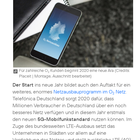
Für zahlreiche O
Kunden beginnt 2020 eine neue Ära (
Credits:
2
Placeit
|
Montage, Ausschnitt bearbeitet
)
Der Start
ins neue Jahr bildet auch den Auftakt für ein
weiteres, enormes
Netzausbauprogramm im O
Netz
.
2
Telefónica Deutschland sorgt 2020 dafür, dass
Millionen Verbraucher in Deutschland über ein noch
besseres Netz verfügen und in diesem Jahr erstmals
den neuen
5G-Mobilfunkstandard
nutzen können. Im
Zuge des bundesweiten LTE-Ausbaus setzt das
Unternehmen in Städten vor allem auf eine
Verdichtung des Netzes und stellt zusätzliche LTE (4G)-