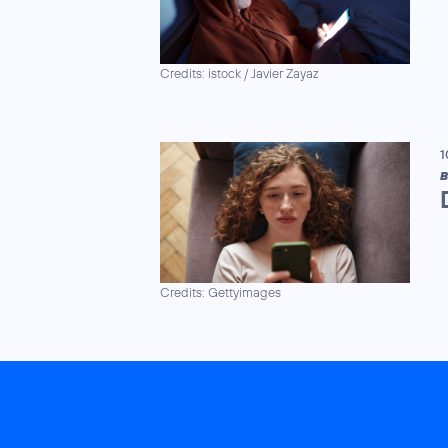
Credits: istock / Javier Zayaz
1
B
Credits: Gettyimages