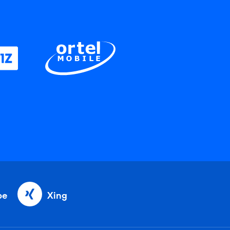
be
Xing