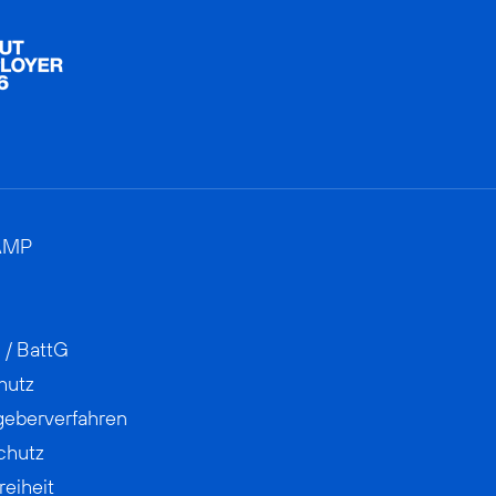
AMP
 / BattG
hutz
geberverfahren
chutz
reiheit