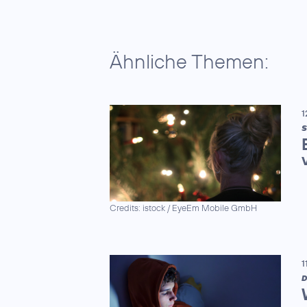
Ähnliche Themen:
1
S
Credits: istock / EyeEm Mobile GmbH
1
D