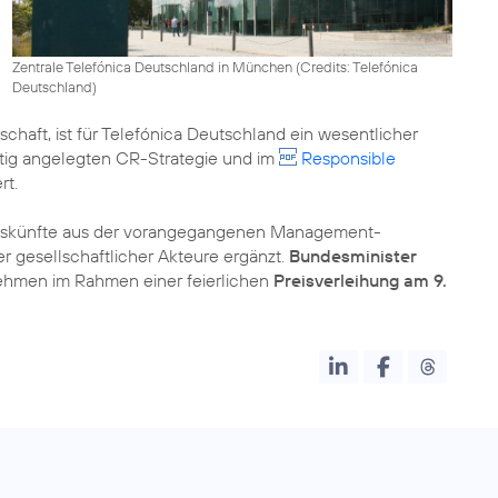
Zentrale Telefónica Deutschland in München (
Credits: Telefónica
Deutschland
)
chaft, ist für Telefónica Deutschland ein wesentlicher
istig angelegten
CR-Strategie
und im
Responsible
rt.
tauskünfte aus der vorangegangenen Management-
 gesellschaftlicher Akteure ergänzt.
Bundesminister
ehmen im Rahmen einer feierlichen
Preisverleihung am 9.