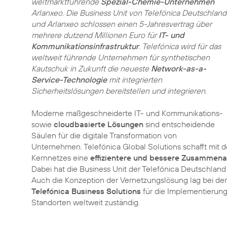
weltmarktführende
Spezial-Chemie-Unternehmen
Arlanxeo. Die Business Unit von Telefónica Deutschland
und Arlanxeo schlossen einen 5-Jahresvertrag über
mehrere dutzend Millionen Euro für
IT- und
Kommunikationsinfrastruktur
. Telefónica wird für das
weltweit führende Unternehmen für synthetischen
Kautschuk in Zukunft die neueste
Network-as-a-
Service-Technologie
mit integrierten
Sicherheitslösungen bereitstellen und integrieren.
Moderne maßgeschneiderte IT- und Kommunikations-
sowie
cloudbasierte Lösungen
sind entscheidende
Säulen für die digitale Transformation von
Unternehmen. Telefónica Global Solutions schafft mit de
Kernnetzes eine
effizientere und bessere Zusammena
Dabei hat die Business Unit der Telefónica Deutschlan
Auch die Konzeption der Vernetzungslösung lag bei der 
Telefónica Business Solutions
für die Implementierung