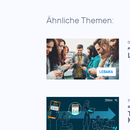
Ähnliche Themen:
0
P
1
S