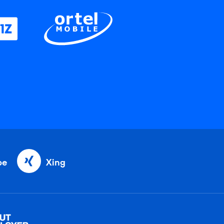
be
Xing