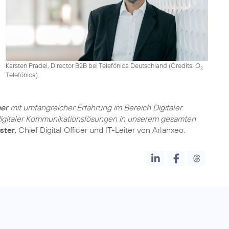
Karsten Pradel, Director B2B bei Telefónica Deutschland (
Credits: O
2
Telefónica
)
ner
mit umfangreicher Erfahrung im Bereich Digitaler
digitaler Kommunikationslösungen in unserem gesamten
ster