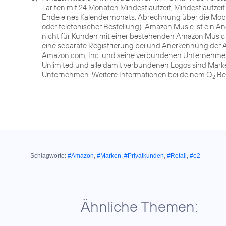
Tarifen mit 24 Monaten Mindestlaufzeit, Mindestlaufze
Ende eines Kalendermonats, Abrechnung über die Mobil
oder telefonischer Bestellung). Amazon Music ist ein A
nicht für Kunden mit einer bestehenden Amazon Music U
eine separate Registrierung bei und Anerkennung der 
Amazon.com, Inc. und seine verbundenen Unternehmen
Unlimited und alle damit verbundenen Logos sind Mar
Unternehmen. Weitere Informationen bei deinem O
Be
2
Schlagworte:
#Amazon
,
#Marken
,
#Privatkunden
,
#Retail
,
#o2
Ähnliche Themen: