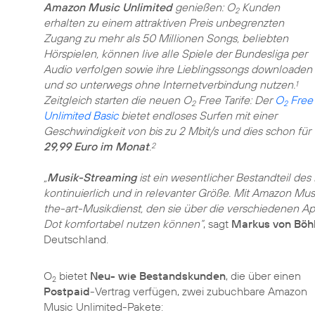
Amazon Music Unlimited
genießen: O
Kunden
2
erhalten zu einem attraktiven Preis unbegrenzten
Zugang zu mehr als 50 Millionen Songs, beliebten
Hörspielen, können live alle Spiele der Bundesliga per
Audio verfolgen sowie ihre Lieblingssongs downloaden
und so unterwegs ohne Internetverbindung nutzen.
1
Zeitgleich starten die neuen O
Free Tarife: Der
O
Free
2
2
Unlimited Basic
bietet endloses Surfen mit einer
Geschwindigkeit von bis zu 2 Mbit/s und dies schon für
29,99 Euro im Monat
.
2
„
Musik-Streaming
ist ein wesentlicher Bestandteil de
kontinuierlich und in relevanter Größe. Mit Amazon Mus
the-art-Musikdienst, den sie über die verschiedenen A
Dot komfortabel nutzen können“
, sagt
Markus von Böh
Deutschland.
O
bietet
Neu- wie Bestandskunden
, die über einen
2
Postpaid
-Vertrag verfügen, zwei zubuchbare Amazon
Music Unlimited-Pakete: