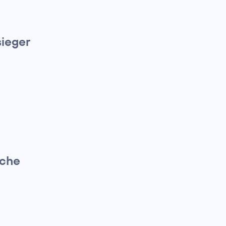
ieger
ache