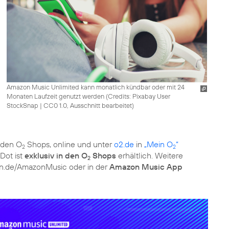
Amazon Music Unlimited kann monatlich kündbar oder mit 24
Monaten Laufzeit genutzt werden (
Credits: Pixabay User
StockSnap
|
CC0 1.0, Ausschnitt bearbeitet
)
 den O
Shops, online und unter
o2.de
in
„Mein O
“
2
2
Dot ist
exklusiv in den O
Shops
erhältlich. Weitere
2
n.de/AmazonMusic oder in der
Amazon Music App