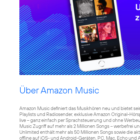
Über Amazon Music
Amazon Music definiert das Musikhören neu und bietet sein
Playlists und Radiosender, exklusive Amazon Original-Hörsp
live – ganz einfach per Sprachsteuerung und ohne Werbe
Music Zugriff auf mehr als 2 Millionen Songs – werbefrei
Unlimited enthält mehr als 50 Millionen Songs sowie die a
offline auf iOS- und Android-Geräten, PC, Mac, Echo und A