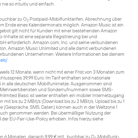
nie so intuitiv und einfach.
, buchbar zu O
Postpaid-Mobilfunktarifen, Abrechnung über
2
zum Ende eines Kalendermonats möglich. Amazon Music ist ein
ebot gilt nicht für Kunden mit einer bestehenden Amazon
-Inhalte ist eine separate Registrierung bei und
H erforderlich. Amazon.com, Inc. und seine verbundenen
zon, Amazon Music Unlimited und alle damit verbundenen
verbundenen Unternehmen. Weitere Informationen bei deinem
als/
eils 12 Monate, wenn nicht mit einer Frist von 3 Monaten zum
lusspreis 39,99 Euro. Im Tarif enthalten sind nationale
S in alle deutschen Mobilfunknetze. Ausgenommen sind
zu Mehrwertdiensten und Sonderrufnummern sowie SMS-
nlimited Basic ist weiter enthalten ein mobiler Internetzugang
mit bis zu 2 MBit/s (Download bis zu 2 MBit/s, Upload bis zu 1
ife (Gespräche, SMS, Daten) können auch in der Weltzone 1
spruch genommen werden. Bei übermäßiger Nutzung der
der EU-Fair-Use-Policy erhoben. Infos hierzu siehe
en 6 Monaten, danach 9,99 € mtl., buchbar zu O
Mobilfunk-
2