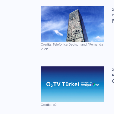
2
T
Credits: Telefónica Deutschland / Fernanda
Vilela
2
M
Credits: o2