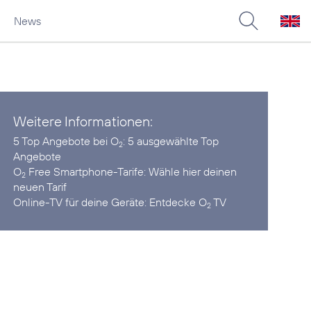
News
Weitere Informationen:
5 Top Angebote bei O
:
5 ausgewählte Top
2
Angebote
O
Free Smartphone-Tarife:
Wähle hier deinen
2
neuen Tarif
Online-TV für deine Geräte:
Entdecke O
TV
2