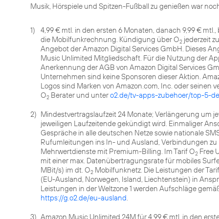
Musik, Hörspiele und Spitzen-Fußball zu genießen war noch 
1)
4,99 € mtl. in den ersten 6 Monaten, danach 9,99 € mtl.
die Mobilfunkrechnung. Kündigung über O
jederzeit 
2
Angebot der Amazon Digital Services GmbH. Dieses Ang
Music Unlimited Mitgliedschaft. Für die Nutzung der App
Anerkennung der AGB von Amazon Digital Services Gmb
Unternehmen sind keine Sponsoren dieser Aktion. Ama
Logos sind Marken von Amazon.com, Inc. oder seinen 
O
Berater und unter
o2.de/tv-apps-zubehoer/top-5-de
2
2)
Mindestvertragslaufzeit 24 Monate; Verlängerung um jew
jeweiligen Laufzeitende gekündigt wird. Einmaliger Ansch
Gespräche in alle deutschen Netze sowie nationale SM
Rufumleitungen ins In- und Ausland, Verbindungen 
Mehrwertdienste mit Premium-Billing. Im Tarif O
Free U
2
mit einer max. Datenübertragungsrate für mobiles Surfen 
MBit/s) im dt. O
Mobilfunknetz. Die Leistungen der Tar
2
(EU-Ausland, Norwegen, Island, Liechtenstein) in An
Leistungen in der Weltzone 1 werden Aufschläge gemäß 
https://g.o2.de/eu-ausland
.
3)
Amazon Music Unlimited 24M für 4,99 € mtl. in den erst