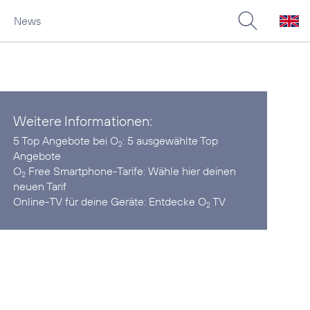
News
Weitere Informationen:
5 Top Angebote bei O
:
5 ausgewählte Top
2
Angebote
O
Free Smartphone-Tarife:
Wähle hier deinen
2
neuen Tarif
Online-TV für deine Geräte:
Entdecke O
TV
2