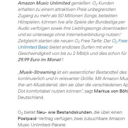
Amazon Music Unlimited
genießen: O
Kunden
2
erhalten zu einem attraktiven Preis unbegrenzten
Zugang zu mehr als 50 Millionen Songs, beliebten
Hörspielen, können live alle Spiele der Bundesliga per
Audio verfolgen sowie ihre Lieblingssongs downloaden
und so unterwegs ohne Internetverbindung nutzen.
1
Zeitgleich starten die neuen O
Free Tarife: Der
O
Free
2
2
Unlimited Basic
bietet endloses Surfen mit einer
Geschwindigkeit von bis zu 2 Mbit/s und dies schon für
29,99 Euro im Monat
.
2
„
Musik-Streaming
ist ein wesentlicher Bestandteil de
kontinuierlich und in relevanter Größe. Mit Amazon Mus
the-art-Musikdienst, den sie über die verschiedenen A
Dot komfortabel nutzen können“
, sagt
Markus von Böh
Deutschland.
O
bietet
Neu- wie Bestandskunden
, die über einen
2
Postpaid
-Vertrag verfügen, zwei zubuchbare Amazon
Music Unlimited-Pakete: