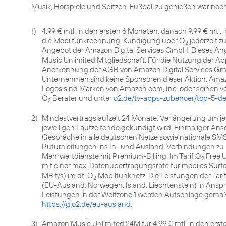
Musik, Hörspiele und Spitzen-Fußball zu genießen war noch 
1)
4,99 € mtl. in den ersten 6 Monaten, danach 9,99 € mtl.
die Mobilfunkrechnung. Kündigung über O
jederzeit 
2
Angebot der Amazon Digital Services GmbH. Dieses Ang
Music Unlimited Mitgliedschaft. Für die Nutzung der App
Anerkennung der AGB von Amazon Digital Services Gmb
Unternehmen sind keine Sponsoren dieser Aktion. Ama
Logos sind Marken von Amazon.com, Inc. oder seinen 
O
Berater und unter
o2.de/tv-apps-zubehoer/top-5-de
2
2)
Mindestvertragslaufzeit 24 Monate; Verlängerung um jew
jeweiligen Laufzeitende gekündigt wird. Einmaliger Ansch
Gespräche in alle deutschen Netze sowie nationale SM
Rufumleitungen ins In- und Ausland, Verbindungen 
Mehrwertdienste mit Premium-Billing. Im Tarif O
Free U
2
mit einer max. Datenübertragungsrate für mobiles Surfen 
MBit/s) im dt. O
Mobilfunknetz. Die Leistungen der Tar
2
(EU-Ausland, Norwegen, Island, Liechtenstein) in An
Leistungen in der Weltzone 1 werden Aufschläge gemäß 
https://g.o2.de/eu-ausland
.
3)
Amazon Music Unlimited 24M für 4,99 € mtl. in den erst