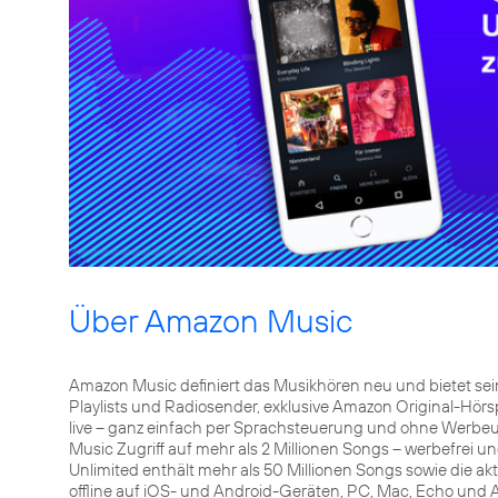
Über Amazon Music
Amazon Music definiert das Musikhören neu und bietet sein
Playlists und Radiosender, exklusive Amazon Original-Hörsp
live – ganz einfach per Sprachsteuerung und ohne Werbe
Music Zugriff auf mehr als 2 Millionen Songs – werbefrei
Unlimited enthält mehr als 50 Millionen Songs sowie die a
offline auf iOS- und Android-Geräten, PC, Mac, Echo und A