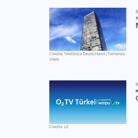
2
T
Credits: Telefónica Deutschland / Fernanda
Vilela
2
M
Credits: o2