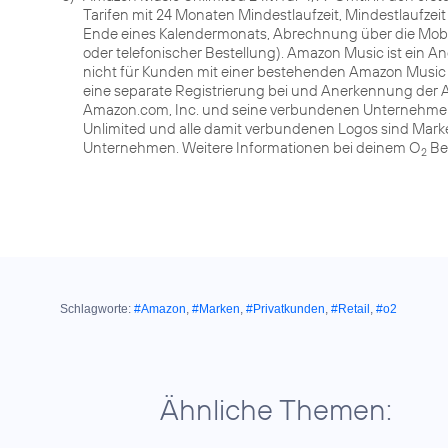
Tarifen mit 24 Monaten Mindestlaufzeit, Mindestlaufze
Ende eines Kalendermonats, Abrechnung über die Mobil
oder telefonischer Bestellung). Amazon Music ist ein A
nicht für Kunden mit einer bestehenden Amazon Music U
eine separate Registrierung bei und Anerkennung der 
Amazon.com, Inc. und seine verbundenen Unternehmen
Unlimited und alle damit verbundenen Logos sind Mar
Unternehmen. Weitere Informationen bei deinem O
Be
2
Schlagworte:
#Amazon
,
#Marken
,
#Privatkunden
,
#Retail
,
#o2
Ähnliche Themen: