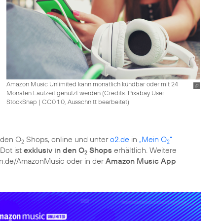
Amazon Music Unlimited kann monatlich kündbar oder mit 24
Monaten Laufzeit genutzt werden (
Credits: Pixabay User
StockSnap
|
CC0 1.0, Ausschnitt bearbeitet
)
 den O
Shops, online und unter
o2.de
in
„Mein O
“
2
2
Dot ist
exklusiv in den O
Shops
erhältlich. Weitere
2
n.de/AmazonMusic oder in der
Amazon Music App