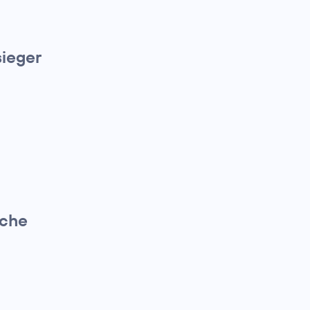
ieger
ache