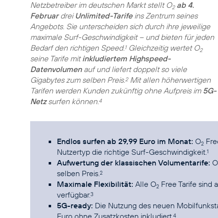
Netzbetreiber im deutschen Markt stellt O
ab 4.
2
Februar
drei
Unlimited-Tarife
ins Zentrum seines
Angebots. Sie unterscheiden sich durch ihre jeweilige
maximale Surf-Geschwindigkeit – und bieten für jeden
Bedarf den richtigen Speed.
Gleichzeitig wertet O
1
2
seine Tarife mit
inkludiertem Highspeed-
Datenvolumen
auf und liefert doppelt so viele
Gigabytes zum selben Preis.
Mit allen höherwertigen
2
Tarifen werden Kunden zukünftig ohne Aufpreis im
5G-
Netz
surfen können.
4
Endlos surfen ab 29,99 Euro im Monat:
O
Free
2
Nutzertyp die richtige Surf-Geschwindigkeit.
1
Aufwertung der klassischen Volumentarife:
O
selben Preis.
2
Maximale Flexibilität:
Alle O
Free Tarife sind 
2
verfügbar.
3
5G-ready:
Die Nutzung des neuen Mobilfunkstan
Euro ohne Zusatzkosten inkludiert.
4