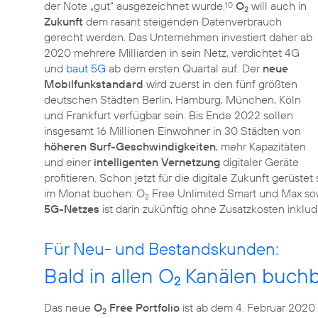
der Note „gut“ ausgezeichnet wurde.
O
will auch in
10
2
Zukunft
dem rasant steigenden Datenverbrauch
gerecht werden. Das Unternehmen investiert daher ab
2020 mehrere Milliarden in sein Netz, verdichtet 4G
und
baut 5G
ab dem ersten Quartal auf. Der
neue
Mobilfunkstandard
wird zuerst in den fünf größten
deutschen Städten Berlin, Hamburg, München, Köln
und Frankfurt verfügbar sein. Bis Ende 2022 sollen
insgesamt 16 Millionen Einwohner in 30 Städten von
höheren Surf-Geschwindigkeiten
, mehr Kapazitäten
und einer
intelligenten Vernetzung
digitaler Geräte
profitieren. Schon jetzt für die digitale Zukunft gerüst
im Monat buchen: O
Free Unlimited Smart und Max so
2
5G-Netzes
ist darin zukünftig ohne Zusatzkosten inkludi
Für Neu- und Bestandskunden:
Bald in allen O
Kanälen buchb
2
Das neue
O
Free Portfolio
ist ab dem 4. Februar 2020
2