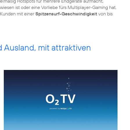
gelmäßig Hotspots für mehrere Endgeräte aufmacht,
esen ist oder eine Vorliebe fürs Multiplayer-Gaming hat,
n Kunden mit einer
Spitzensurf-Geschwindigkeit
von bis
d Ausland, mit attraktiven