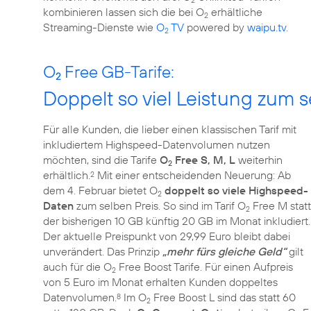
2
kombinieren lassen sich die bei O
erhältliche
2
Streaming-Dienste wie
O
TV
powered by
waipu.tv
.
2
O
Free GB-Tarife:
2
Doppelt so viel Leistung zum s
Für alle Kunden, die lieber einen klassischen Tarif mit
inkludiertem Highspeed-Datenvolumen nutzen
möchten, sind die Tarife
O
Free S, M, L
weiterhin
2
erhältlich.
Mit einer entscheidenden Neuerung: Ab
2
dem 4. Februar bietet O
doppelt so viele Highspeed-
2
Daten
zum selben Preis. So sind im Tarif O
Free M statt
2
der bisherigen 10 GB künftig 20 GB im Monat inkludiert.
Der aktuelle Preispunkt von 29,99 Euro bleibt dabei
unverändert. Das Prinzip
„mehr fürs gleiche Geld“
gilt
auch für die O
Free Boost Tarife. Für einen Aufpreis
2
von 5 Euro im Monat erhalten Kunden doppeltes
Datenvolumen.
Im O
Free Boost L sind das statt 60
8
2