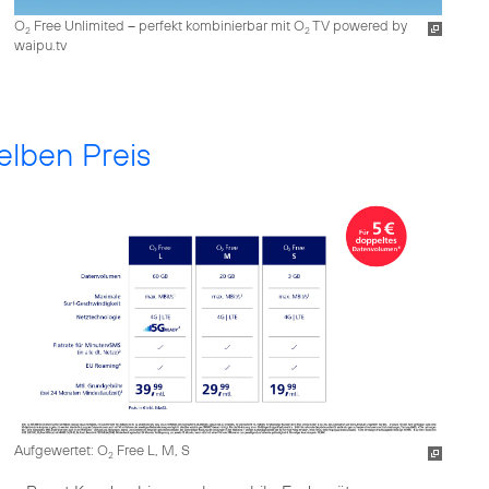
O
Free Unlimited – perfekt kombinierbar mit O
TV powered by
2
2
waipu.tv
elben Preis
Aufgewertet: O
Free L, M, S
2