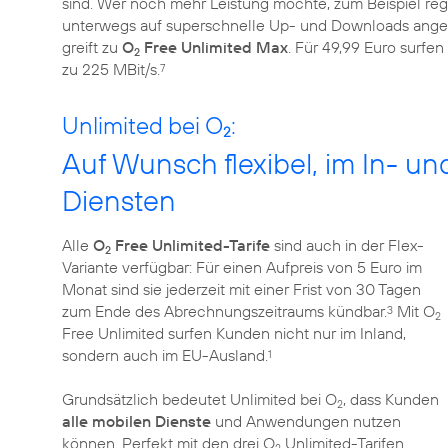
sind. Wer noch mehr Leistung möchte, zum Beispiel re
unterwegs auf superschnelle Up- und Downloads angewi
greift zu
O
Free Unlimited Max
. Für 49,99 Euro surfe
2
zu 225 MBit/s.
7
Unlimited bei O
:
2
Auf Wunsch flexibel, im In- un
Diensten
Alle
O
Free Unlimited-Tarife
sind auch in der Flex-
2
Variante verfügbar: Für einen Aufpreis von 5 Euro im
Monat sind sie jederzeit mit einer Frist von 30 Tagen
zum Ende des Abrechnungszeitraums kündbar.
Mit O
3
2
Free Unlimited surfen Kunden nicht nur im Inland,
sondern auch im EU-Ausland.
1
Grundsätzlich bedeutet Unlimited bei O
, dass Kunden
2
alle mobilen Dienste
und Anwendungen nutzen
können. Perfekt mit den drei O
Unlimited-Tarifen