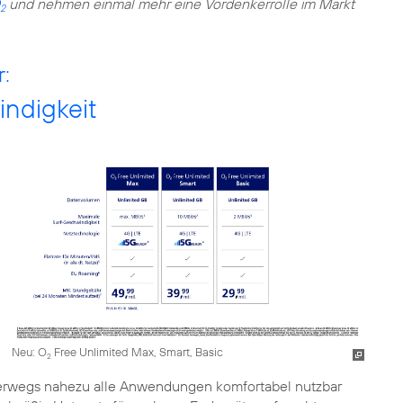
und nehmen einmal mehr eine Vordenkerrolle im Markt
2
r:
indigkeit
Neu: O
Free Unlimited Max, Smart, Basic
2
unterwegs nahezu alle Anwendungen komfortabel nutzbar