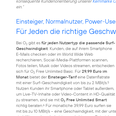
konsequente Kundenorientierung unserer
Kernmarke O
ein.“
Einsteiger, Normalnutzer, Power-Use
Für Jeden die richtige Geschw
Bei O
gibt es
für jeden Nutzertyp die passende Surf-
2
Geschwindigkeit
. Kunden, die auf ihrem Smartphone
E-Mails checken oder im World Wide Web
recherchieren, Social-Media-Plattformen scannen,
Fotos teilen, Musik oder Videos streamen, entscheiden
sich für O
Free Unlimited Basic. Für
29,99 Euro im
2
Monat
bietet der
Einsteiger-Tarif
eine Datenflatrate
mit einer Surf-Geschwindigkeit von bis zu 2 MBit/s.
5
Nutzen Kunden ihr Smartphone oder Tablet außerdem,
um Live-TV-Inhalte oder Video-Content in HD-Qualität
zu streamen, sind sie mit
O
Free Unlimited Smart
2
richtig beraten.
Für monatliche 39,99 Euro surfen sie
6
mit bis zu 10 MBit/s – eine Geschwindigkeit, mit der 