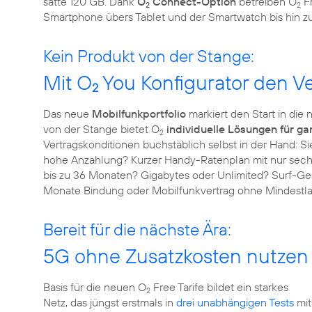
satte 120 GB. Dank
O
Connect-Option
betreiben O
Fr
2
2
Smartphone übers Tablet und der Smartwatch bis hin 
Kein Produkt von der Stange:
Mit O
You Konfigurator den Ve
2
Das neue
Mobilfunkportfolio
markiert den Start in die 
von der Stange bietet O
individuelle Lösungen für ga
2
Vertragskonditionen buchstäblich selbst in der Hand: 
hohe Anzahlung? Kurzer Handy-Ratenplan mit nur sechs
bis zu 36 Monaten? Gigabytes oder Unlimited? Surf-Ge
Monate Bindung oder Mobilfunkvertrag ohne Mindestla
Bereit für die nächste Ära:
5G ohne Zusatzkosten nutzen
Basis für die neuen O
Free Tarife bildet ein starkes
2
Netz, das jüngst erstmals in
drei unabhängigen Tests
mit