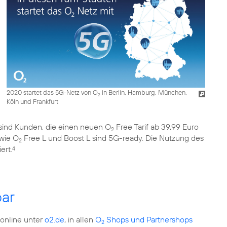
2020 startet das 5G-Netz von O
in Berlin, Hamburg, München,
2
Köln und Frankfurt
et sind Kunden, die einen neuen O
Free Tarif ab 39,99 Euro
2
wie O
Free L und Boost L sind 5G-ready. Die Nutzung des
2
ert.
4
ar
 online unter
o2.de
, in allen
O
Shops und Partnershops
2