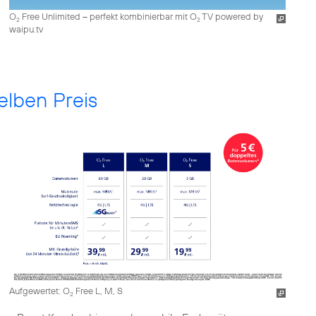
O
Free Unlimited – perfekt kombinierbar mit O
TV powered by
2
2
waipu.tv
elben Preis
Aufgewertet: O
Free L, M, S
2