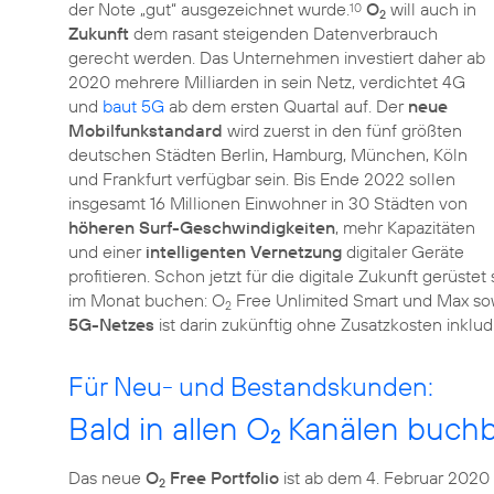
der Note „gut“ ausgezeichnet wurde.
O
will auch in
10
2
Zukunft
dem rasant steigenden Datenverbrauch
gerecht werden. Das Unternehmen investiert daher ab
2020 mehrere Milliarden in sein Netz, verdichtet 4G
und
baut 5G
ab dem ersten Quartal auf. Der
neue
Mobilfunkstandard
wird zuerst in den fünf größten
deutschen Städten Berlin, Hamburg, München, Köln
und Frankfurt verfügbar sein. Bis Ende 2022 sollen
insgesamt 16 Millionen Einwohner in 30 Städten von
höheren Surf-Geschwindigkeiten
, mehr Kapazitäten
und einer
intelligenten Vernetzung
digitaler Geräte
profitieren. Schon jetzt für die digitale Zukunft gerüst
im Monat buchen: O
Free Unlimited Smart und Max so
2
5G-Netzes
ist darin zukünftig ohne Zusatzkosten inkludi
Für Neu- und Bestandskunden:
Bald in allen O
Kanälen buchb
2
Das neue
O
Free Portfolio
ist ab dem 4. Februar 2020
2