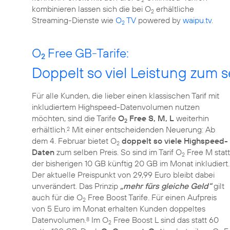
2
kombinieren lassen sich die bei O
erhältliche
2
Streaming-Dienste wie
O
TV
powered by
waipu.tv
.
2
O
Free GB-Tarife:
2
Doppelt so viel Leistung zum s
Für alle Kunden, die lieber einen klassischen Tarif mit
inkludiertem Highspeed-Datenvolumen nutzen
möchten, sind die Tarife
O
Free S, M, L
weiterhin
2
erhältlich.
Mit einer entscheidenden Neuerung: Ab
2
dem 4. Februar bietet O
doppelt so viele Highspeed-
2
Daten
zum selben Preis. So sind im Tarif O
Free M statt
2
der bisherigen 10 GB künftig 20 GB im Monat inkludiert.
Der aktuelle Preispunkt von 29,99 Euro bleibt dabei
unverändert. Das Prinzip
„mehr fürs gleiche Geld“
gilt
auch für die O
Free Boost Tarife. Für einen Aufpreis
2
von 5 Euro im Monat erhalten Kunden doppeltes
Datenvolumen.
Im O
Free Boost L sind das statt 60
8
2