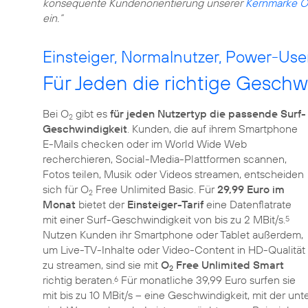
konsequente Kundenorientierung unserer
Kernmarke O
ein.“
Einsteiger, Normalnutzer, Power-Use
Für Jeden die richtige Geschw
Bei O
gibt es
für jeden Nutzertyp die passende Surf-
2
Geschwindigkeit
. Kunden, die auf ihrem Smartphone
E-Mails checken oder im World Wide Web
recherchieren, Social-Media-Plattformen scannen,
Fotos teilen, Musik oder Videos streamen, entscheiden
sich für O
Free Unlimited Basic. Für
29,99 Euro im
2
Monat
bietet der
Einsteiger-Tarif
eine Datenflatrate
mit einer Surf-Geschwindigkeit von bis zu 2 MBit/s.
5
Nutzen Kunden ihr Smartphone oder Tablet außerdem,
um Live-TV-Inhalte oder Video-Content in HD-Qualität
zu streamen, sind sie mit
O
Free Unlimited Smart
2
richtig beraten.
Für monatliche 39,99 Euro surfen sie
6
mit bis zu 10 MBit/s – eine Geschwindigkeit, mit der 