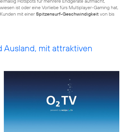
gelmäßig Hotspots für mehrere Endgeräte aufmacht,
esen ist oder eine Vorliebe fürs Multiplayer-Gaming hat,
n Kunden mit einer
Spitzensurf-Geschwindigkeit
von bis
d Ausland, mit attraktiven