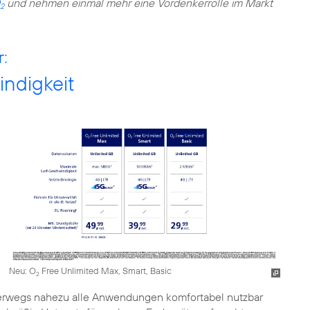
und nehmen einmal mehr eine Vordenkerrolle im Markt
2
r:
indigkeit
Neu: O
Free Unlimited Max, Smart, Basic
2
unterwegs nahezu alle Anwendungen komfortabel nutzbar