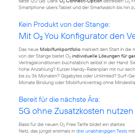
satte 120 GB. Dank
O
Connect-Option
betreiben O
Fr
2
2
Smartphone übers Tablet und der Smartwatch bis hin 
Kein Produkt von der Stange:
Mit O
You Konfigurator den Ve
2
Das neue
Mobilfunkportfolio
markiert den Start in die 
von der Stange bietet O
individuelle Lösungen für ga
2
Vertragskonditionen buchstäblich selbst in der Hand: 
hohe Anzahlung? Kurzer Handy-Ratenplan mit nur sechs
bis zu 36 Monaten? Gigabytes oder Unlimited? Surf-Ge
Monate Bindung oder Mobilfunkvertrag ohne Mindestla
Bereit für die nächste Ära:
5G ohne Zusatzkosten nutzen
Basis für die neuen O
Free Tarife bildet ein starkes
2
Netz, das jüngst erstmals in
drei unabhängigen Tests
mit