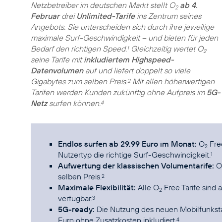
Netzbetreiber im deutschen Markt stellt O
ab 4.
2
Februar
drei
Unlimited-Tarife
ins Zentrum seines
Angebots. Sie unterscheiden sich durch ihre jeweilige
maximale Surf-Geschwindigkeit – und bieten für jeden
Bedarf den richtigen Speed.
Gleichzeitig wertet O
1
2
seine Tarife mit
inkludiertem Highspeed-
Datenvolumen
auf und liefert doppelt so viele
Gigabytes zum selben Preis.
Mit allen höherwertigen
2
Tarifen werden Kunden zukünftig ohne Aufpreis im
5G-
Netz
surfen können.
4
Endlos surfen ab 29,99 Euro im Monat:
O
Free
2
Nutzertyp die richtige Surf-Geschwindigkeit.
1
Aufwertung der klassischen Volumentarife:
O
selben Preis.
2
Maximale Flexibilität:
Alle O
Free Tarife sind 
2
verfügbar.
3
5G-ready:
Die Nutzung des neuen Mobilfunkstan
Euro ohne Zusatzkosten inkludiert.
4