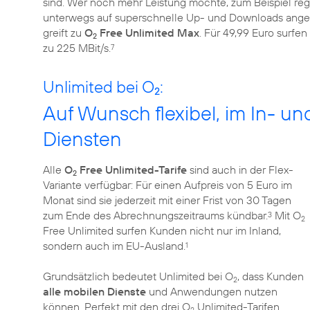
sind. Wer noch mehr Leistung möchte, zum Beispiel re
unterwegs auf superschnelle Up- und Downloads angewi
greift zu
O
Free Unlimited Max
. Für 49,99 Euro surfe
2
zu 225 MBit/s.
7
Unlimited bei O
:
2
Auf Wunsch flexibel, im In- un
Diensten
Alle
O
Free Unlimited-Tarife
sind auch in der Flex-
2
Variante verfügbar: Für einen Aufpreis von 5 Euro im
Monat sind sie jederzeit mit einer Frist von 30 Tagen
zum Ende des Abrechnungszeitraums kündbar.
Mit O
3
2
Free Unlimited surfen Kunden nicht nur im Inland,
sondern auch im EU-Ausland.
1
Grundsätzlich bedeutet Unlimited bei O
, dass Kunden
2
alle mobilen Dienste
und Anwendungen nutzen
können. Perfekt mit den drei O
Unlimited-Tarifen