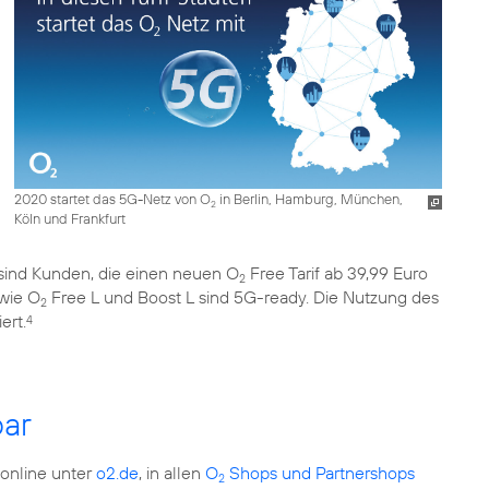
2020 startet das 5G-Netz von O
in Berlin, Hamburg, München,
2
Köln und Frankfurt
et sind Kunden, die einen neuen O
Free Tarif ab 39,99 Euro
2
wie O
Free L und Boost L sind 5G-ready. Die Nutzung des
2
ert.
4
ar
 online unter
o2.de
, in allen
O
Shops und Partnershops
2