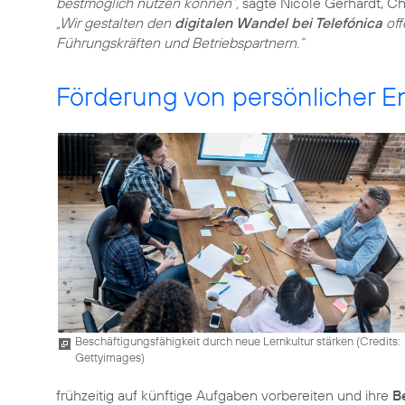
bestmöglich nutzen können“,
sagte Nicole Gerhardt, Ch
„Wir gestalten den
digitalen Wandel bei Telefónica
off
Führungskräften und Betriebspartnern.“
Förderung von persönlicher En
Beschäftigungsfähigkeit durch neue Lernkultur stärken (
Credits:
Gettyimages
)
frühzeitig auf künftige Aufgaben vorbereiten und ihre
B