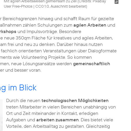
Mit agilen Arbeitsweisen gemeinsam zu Ziel (
Credits: Pixabay
User Free-Photos
|
CC0 1.0, Ausschnitt bearbeitet
)
 Bereichsgrenzen hinweg und schafft Raum für gezielte
n Maßnahmen zählen Schulungen zum
agilen Arbeiten
und
rkshops
und Impulsvorträge. Besondere
ine neue 350qm Fläche für kreatives und agiles Arbeiten,
sam frei und neu zu denken. Darüber hinaus nutzen
n fachlich orientierten Veranstaltungen über Dialogformate
ments wie Volunteering Projekte. So kommen
mmen, neue Lösungsansätze werden
gemeinschaftlich
g im Blick
Durch die neuen
technologischen Möglichkeiten
treten Mitarbeiter in vielen Bereichen unabhängig von
Ort und Zeit miteinander in Kontakt, erledigen
Aufgaben und
arbeiten zusammen
. Dies bietet viele
Vorteile, den Arbeitsalltag zu gestalten. Gleichzeitig