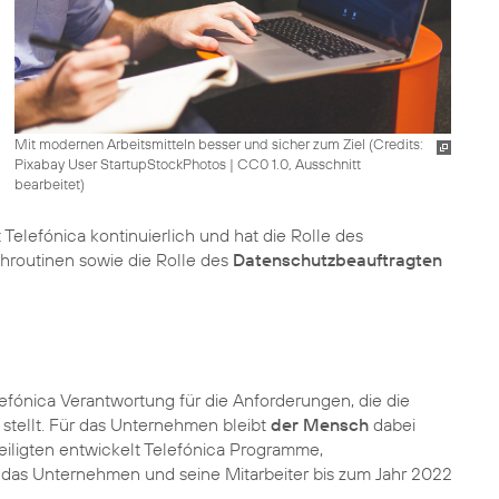
Mit modernen Arbeitsmitteln besser und sicher zum Ziel (
Credits:
Pixabay User StartupStockPhotos
|
CC0 1.0, Ausschnitt
bearbeitet
)
 Telefónica kontinuierlich und hat die Rolle des
hroutinen sowie die Rolle des
Datenschutzbeauftragten
lefónica
Verantwortung
für die Anforderungen, die die
r stellt. Für das Unternehmen bleibt
der Mensch
dabei
eteiligten entwickelt Telefónica Programme,
e das Unternehmen und seine Mitarbeiter bis zum Jahr 2022