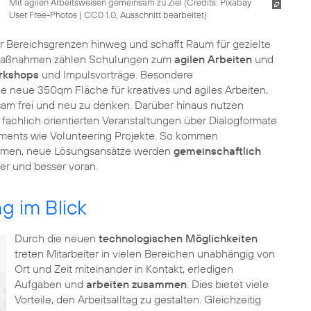
Mit agilen Arbeitsweisen gemeinsam zu Ziel (
Credits: Pixabay
User Free-Photos
|
CC0 1.0, Ausschnitt bearbeitet
)
 Bereichsgrenzen hinweg und schafft Raum für gezielte
n Maßnahmen zählen Schulungen zum
agilen Arbeiten
und
rkshops
und Impulsvorträge. Besondere
ine neue 350qm Fläche für kreatives und agiles Arbeiten,
sam frei und neu zu denken. Darüber hinaus nutzen
n fachlich orientierten Veranstaltungen über Dialogformate
ments wie Volunteering Projekte. So kommen
mmen, neue Lösungsansätze werden
gemeinschaftlich
g im Blick
Durch die neuen
technologischen Möglichkeiten
treten Mitarbeiter in vielen Bereichen unabhängig von
Ort und Zeit miteinander in Kontakt, erledigen
Aufgaben und
arbeiten zusammen
. Dies bietet viele
Vorteile, den Arbeitsalltag zu gestalten. Gleichzeitig