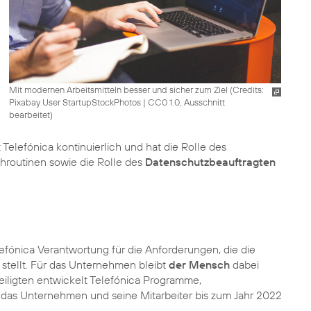
Mit modernen Arbeitsmitteln besser und sicher zum Ziel (
Credits:
Pixabay User StartupStockPhotos
|
CC0 1.0, Ausschnitt
bearbeitet
)
 Telefónica kontinuierlich und hat die Rolle des
hroutinen sowie die Rolle des
Datenschutzbeauftragten
lefónica
Verantwortung
für die Anforderungen, die die
r stellt. Für das Unternehmen bleibt
der Mensch
dabei
eteiligten entwickelt Telefónica Programme,
e das Unternehmen und seine Mitarbeiter bis zum Jahr 2022