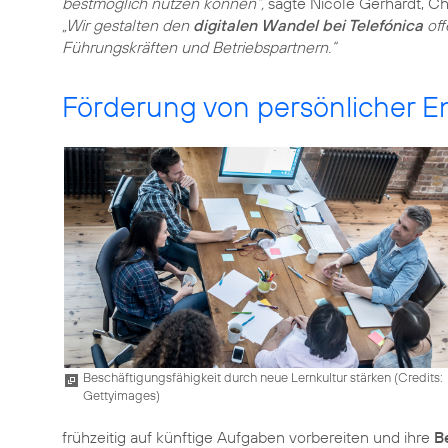
bestmöglich nutzen können“,
sagte Nicole Gerhardt, Ch
„Wir gestalten den
digitalen Wandel bei Telefónica
off
Führungskräften und Betriebspartnern.“
Förderung von persönlicher En
Beschäftigungsfähigkeit durch neue Lernkultur stärken (
Credits:
Gettyimages
)
frühzeitig auf künftige Aufgaben vorbereiten und ihre
B