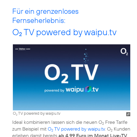
Für ein grenzenloses
Fernseherlebnis:
O
TV powered by waipu.tv
2
O
TV powered by waipu.tv
2
Ideal kombinieren lassen sich die neuen O
Free Tarife
2
zum Beispiel mit
O
TV powered by waipu.tv
. O
Kunden
2
2
erleben damit bereits
ab 4,99 Euro im Monat Live-TV