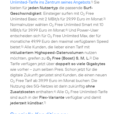
Unlimited-Tarife ins Zentrum seines Angebots.
Sie
1)
bieten für
jeden Nutzertyp
die passende
Surf-
Geschwindigkeit
: Einsteiger surfen mit O
Free
2
Unlimited Basic mit 2 MBit/s für 29,99 Euro im Monat.
3)
Normalnutzer wählen O
Free Unlimited Smart mit 10
2
MBit/s für 39,99 Euro im Monat.
Und Power-User
4)
entscheiden sich für O
Free Unlimited Max, der für
2
monatliche 49,99 Euro den maximal verfügbaren Speed
bietet.
Alle Kunden, die lieber einen Tarif mit
5)
inkludiertem Highspeed-Datenvolumen
nutzen
möchten, greifen zu
O
Free (Boost) S, M, L.
Die
2)
2
Tarife verfügen jetzt über
doppelt so viele Gigabytes
wie vorher – zum selben Preis. Schon jetzt für die
digitale Zukunft gerüstet sind Kunden, die einen neuen
O
Free Tarif ab 39,99 Euro im Monat buchen: Die
2
Nutzung des
5G-Netzes
ist darin zukünftig
ohne
Zusatzkosten
enthalten.
Alle O
Free Unlimited-Tarife
6)
2
sind auch in der
Flex-Variante
verfügbar und damit
jederzeit kündbar.
7)