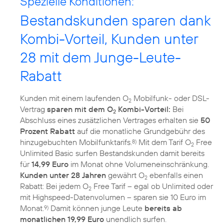
Spezielle Konditionen:
Bestandskunden sparen dank
Kombi-Vorteil, Kunden unter
28 mit dem Junge-Leute-
Rabatt
Kunden mit einem laufenden O
Mobilfunk- oder DSL-
2
Vertrag
sparen mit dem O
Kombi-Vorteil:
Bei
2
Abschluss eines zusätzlichen Vertrages erhalten sie
50
Prozent Rabatt
auf die monatliche Grundgebühr des
hinzugebuchten Mobilfunktarifs.
Mit dem Tarif O
Free
8)
2
Unlimited Basic surfen Bestandskunden damit bereits
für
14,99 Euro
im Monat ohne Volumeneinschränkung.
Kunden unter 28 Jahren
gewährt O
ebenfalls einen
2
Rabatt: Bei jedem O
Free Tarif – egal ob Unlimited oder
2
mit Highspeed-Datenvolumen – sparen sie 10 Euro im
Monat.
Damit können junge Leute
bereits ab
9)
monatlichen 19,99 Euro
unendlich surfen.