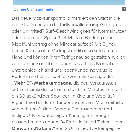
O
Free Unlimited Tarife
2
Das neue Mobilfunkportfolio markiert den Start in die
nächste Dimension der
Individualisierung
: Gigabytes
oder Unlimited? Surf-Geschwindigkeit für Normalnutzer
oder maximaler Speed? 24 Monate Bindung oder
Mobilfunkvertrag ohne Mindestlaufzeit? Mit O
You
2
haben Kunden ihre Vertragskonditionen selbst in der
Hand und können ihren Tarif genau so gestalten, wie er
zu ihrem persönlichen Leben passt. Dass Menschen
unterschiedlich sind und jeder Kunde individuelle
Bedürfnisse hat, ist auch die zentrale Aussage der
„Mehr O“-Werbekampagne,
die den Verkaufsstart
aufmerksamkeitsstark unterstützt. Im Mittelpunkt steht
ein 30-sekündiger Spot, der im Kino und Web läuft.
Ergänzt wird er durch Tandem-Spots im TV, die mithilfe
von echtem Online-Content überraschende und
lustige O-Momente zeigen. Kampagnen-Song ist –
passend zu den neuen O
Free Unlimited Tarifen – der
2
Ohrwurm „No Limit“
von 2 Unlimited. Die Kampagne