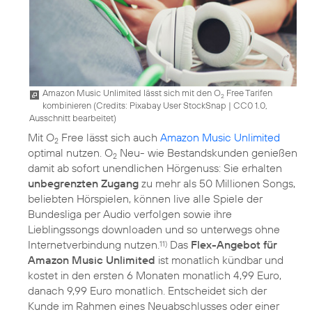
Amazon Music Unlimited lässt sich mit den O
Free Tarifen
2
kombinieren (
Credits: Pixabay User StockSnap
|
CC0 1.0,
Ausschnitt bearbeitet
)
Mit O
Free lässt sich auch
Amazon Music Unlimited
2
optimal nutzen. O
Neu- wie Bestandskunden genießen
2
damit ab sofort unendlichen Hörgenuss: Sie erhalten
unbegrenzten Zugang
zu mehr als 50 Millionen Songs,
beliebten Hörspielen, können live alle Spiele der
Bundesliga per Audio verfolgen sowie ihre
Lieblingssongs downloaden und so unterwegs ohne
Internetverbindung nutzen.
Das
Flex-Angebot für
11)
Amazon Music Unlimited
ist monatlich kündbar und
kostet in den ersten 6 Monaten monatlich 4,99 Euro,
danach 9,99 Euro monatlich. Entscheidet sich der
Kunde im Rahmen eines Neuabschlusses oder einer