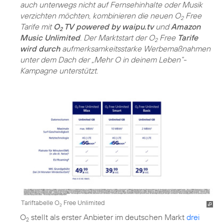
auch unterwegs nicht auf Fernsehinhalte oder Musik
verzichten möchten, kombinieren die neuen O
Free
2
Tarife mit
O
TV powered by waipu.tv
und
Amazon
2
Music Unlimited
. Der Marktstart der O
Free
Tarife
2
wird durch
aufmerksamkeitsstarke Werbemaßnahmen
unter dem Dach der „Mehr O in deinem Leben“-
Kampagne unterstützt.
Tariftabelle O
Free Unlimited
2
O
stellt als erster Anbieter im deutschen Markt
drei
2