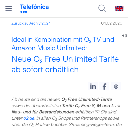
Zurück zu Archiv 2024
04.02.2020
Ideal in Kombination mit O
TV und
2
Amazon Music Unlimited:
Neue O
Free Unlimited Tarife
2
ab sofort erhältlich
Ab heute sind die neuen
O
Free Unlimited-Tarife
2
sowie die überarbeiteten
Tarife O
Free S, M und L
für
2
Neu- und für Bestandskunden
erhältlich.
Sie sind
1)2)
unter
o2.de
, in allen O
Shops und Partnershops sowie
2
über die O
Hotline buchbar. Streaming-Begeisterte, die
2