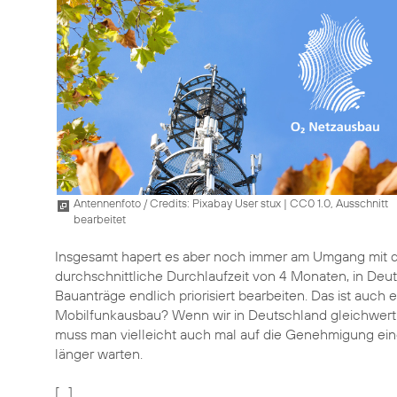
Antennenfoto / Credits: Pixabay User stux
|
CC0 1.0, Ausschnitt
bearbeitet
Insgesamt hapert es aber noch immer am Umgang mit de
durchschnittliche Durchlaufzeit von 4 Monaten, in D
Bauanträge endlich priorisiert bearbeiten. Das ist auch 
Mobilfunkausbau? Wenn wir in Deutschland gleichwerti
muss man vielleicht auch mal auf die Genehmigung ein
länger warten.
[…]