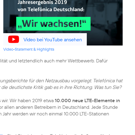
Video bei YouTube ansehen
Video-Statement & Highlights
ität und letztendlich auch mehr Wettbewerb. Dafür
ungsberichte für den Netzausbau vorgelegt. Telefónica hat
er die deutlichste Kritik gab es in ihre Richtung. Was tun Sie?
s wir. Wir haben 2019 etwa
10.000 neue LTE-Elemente in
r allen anderen Betreibern in Deutschland. Jede Stunde
m Jahr werden wir noch einmal 10.000 LTE-Stationen