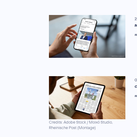
2
M
0
C
Credits: Adobe Stock / Moixó Studio,
Rheinische Post (Montage)