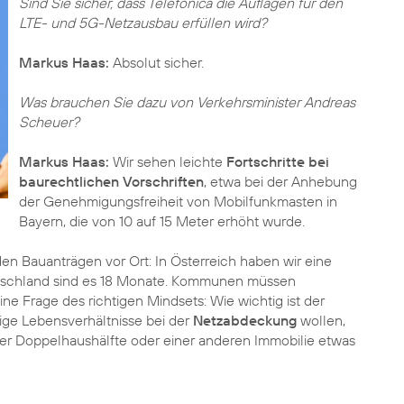
Sind Sie sicher, dass Telefónica die Auflagen für den
LTE- und 5G-Netzausbau erfüllen wird?
Markus Haas:
Absolut sicher.
Was brauchen Sie dazu von Verkehrsminister Andreas
Scheuer?
Markus Haas:
Wir sehen leichte
Fortschritte bei
baurechtlichen Vorschriften
, etwa bei der Anhebung
der Genehmigungsfreiheit von Mobilfunkmasten in
Bayern, die von 10 auf 15 Meter erhöht wurde.
n Bauanträgen vor Ort: In Österreich haben wir eine
eutschland sind es 18 Monate. Kommunen müssen
eine Frage des richtigen Mindsets: Wie wichtig ist der
ge Lebensverhältnisse bei der
Netzabdeckung
wollen,
er Doppelhaushälfte oder einer anderen Immobilie etwas