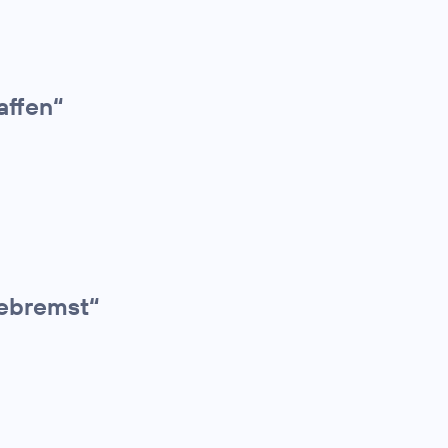
affen“
gebremst“