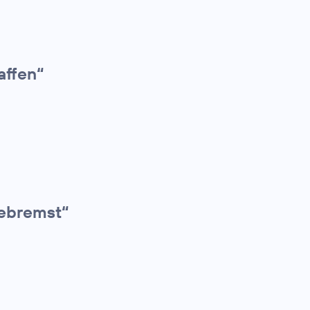
affen“
gebremst“