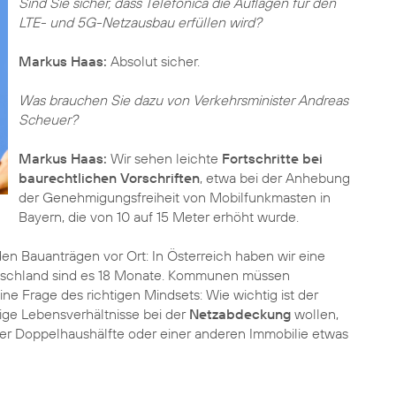
Sind Sie sicher, dass Telefónica die Auflagen für den
LTE- und 5G-Netzausbau erfüllen wird?
Markus Haas:
Absolut sicher.
Was brauchen Sie dazu von Verkehrsminister Andreas
Scheuer?
Markus Haas:
Wir sehen leichte
Fortschritte bei
baurechtlichen Vorschriften
, etwa bei der Anhebung
der Genehmigungsfreiheit von Mobilfunkmasten in
Bayern, die von 10 auf 15 Meter erhöht wurde.
n Bauanträgen vor Ort: In Österreich haben wir eine
eutschland sind es 18 Monate. Kommunen müssen
eine Frage des richtigen Mindsets: Wie wichtig ist der
ge Lebensverhältnisse bei der
Netzabdeckung
wollen,
er Doppelhaushälfte oder einer anderen Immobilie etwas