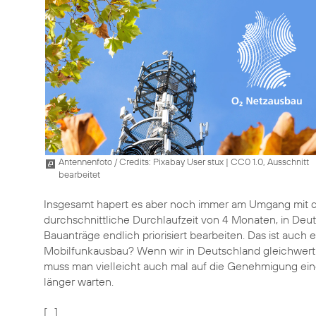
Antennenfoto / Credits: Pixabay User stux
|
CC0 1.0, Ausschnitt
bearbeitet
Insgesamt hapert es aber noch immer am Umgang mit de
durchschnittliche Durchlaufzeit von 4 Monaten, in D
Bauanträge endlich priorisiert bearbeiten. Das ist auch 
Mobilfunkausbau? Wenn wir in Deutschland gleichwerti
muss man vielleicht auch mal auf die Genehmigung ein
länger warten.
[…]