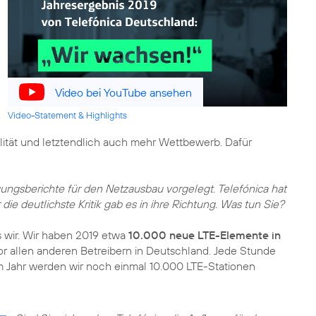
Video bei YouTube ansehen
Video-Statement & Highlights
ität und letztendlich auch mehr Wettbewerb. Dafür
ungsberichte für den Netzausbau vorgelegt. Telefónica hat
er die deutlichste Kritik gab es in ihre Richtung. Was tun Sie?
s wir. Wir haben 2019 etwa
10.000 neue LTE-Elemente in
r allen anderen Betreibern in Deutschland. Jede Stunde
m Jahr werden wir noch einmal 10.000 LTE-Stationen