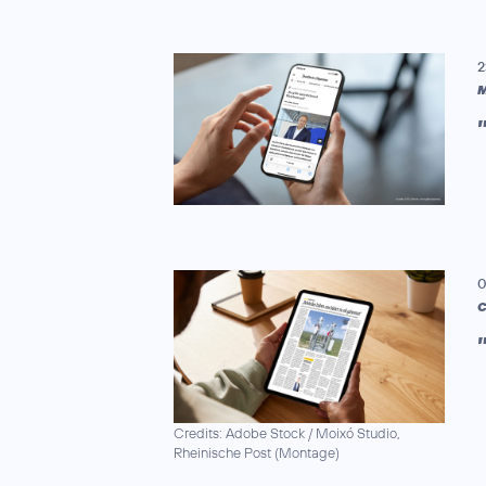
2
M
0
C
Credits: Adobe Stock / Moixó Studio,
Rheinische Post (Montage)