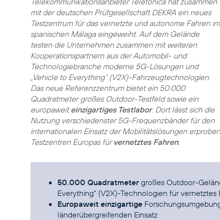
Telekommunikationsanbieter Telefónica hat zusammen
mit der deutschen Prüfgesellschaft DEKRA ein neues
Testzentrum für das vernetzte und autonome Fahren im
spanischen Málaga eingeweiht. Auf dem Gelände
testen die Unternehmen zusammen mit weiteren
Kooperationspartnern aus der Automobil- und
Technologiebranche moderne
5G-Lösungen
und
„Vehicle to Everything“ (V2X)-Fahrzeugtechnologien.
Das neue Referenzzentrum bietet ein 50.000
Quadratmeter großes Outdoor-Testfeld sowie ein
europaweit
einzigartiges Testlabor
. Dort lässt sich die
Nutzung verschiedenster 5G-Frequenzbänder für den
internationalen Einsatz der Mobilitätslösungen erproben
Testzentren Europas für
vernetztes Fahren
.
50.000 Quadratmeter
großes Outdoor-Geländ
Everything“ (V2X)-Technologien für vernetztes
Europaweit einzigartige
Forschungsumgebung z
länderübergreifenden Einsatz