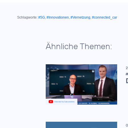
Schlagworte:
#5G
,
#Innovationen
,
#Vernetzung
,
#connected_car
Ähnliche Themen:
2
I
0