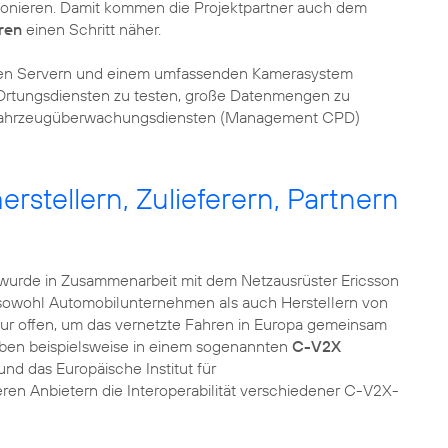
ionieren. Damit kommen die Projektpartner auch dem
ren
einen Schritt näher.
rken Servern und einem umfassenden Kamerasystem
-Ortungsdiensten zu testen, große Datenmengen zu
d Fahrzeugüberwachungsdiensten (Management CPD)
rstellern, Zulieferern, Partnern
wurde in Zusammenarbeit mit dem Netzausrüster Ericsson
t sowohl Automobilunternehmen als auch Herstellern von
ur offen, um das vernetzte Fahren in Europa gemeinsam
ben beispielsweise in einem sogenannten
C-V2X
nd das Europäische Institut für
n Anbietern die Interoperabilität verschiedener C-V2X-