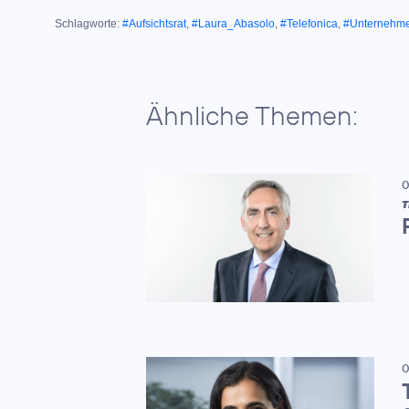
Schlagworte:
#Aufsichtsrat
,
#Laura_Abasolo
,
#Telefonica
,
#Unternehm
Ähnliche Themen:
0
T
0