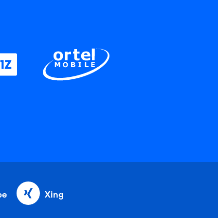
be
Xing