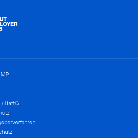
AMP
 / BattG
hutz
geberverfahren
chutz