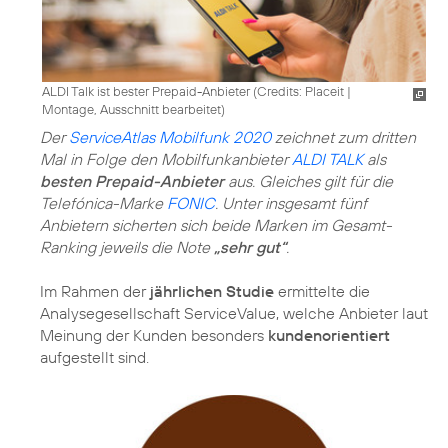
ALDI Talk ist bester Prepaid-Anbieter (
Credits: Placeit
|
Montage, Ausschnitt bearbeitet
)
Der
ServiceAtlas Mobilfunk 2020
zeichnet zum dritten
Mal in Folge den Mobilfunkanbieter
ALDI TALK
als
besten Prepaid-Anbieter
aus. Gleiches gilt für die
Telefónica-Marke
FONIC
. Unter insgesamt fünf
Anbietern sicherten sich beide Marken im Gesamt-
Ranking jeweils die Note
„sehr gut“
.
Im Rahmen der
jährlichen Studie
ermittelte die
Analysegesellschaft ServiceValue, welche Anbieter laut
Meinung der Kunden besonders
kundenorientiert
aufgestellt sind.