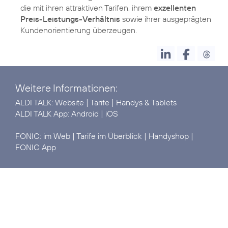
die mit ihren attraktiven Tarifen, ihrem
exzellenten
Preis-Leistungs-Verhältnis
sowie ihrer ausgeprägten
Kundenorientierung überzeugen.
Weitere Informationen:
ALDI TALK:
Website
|
Tarife
|
Handys & Tablets
ALDI TALK App:
Android
|
iOS
FONIC:
im Web
|
Tarife im Überblick
|
Handyshop
|
FONIC
App